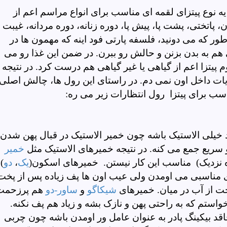
یه نوع پیتزای لقمه ای مناسب برای انواع مراسم اعم از
، پاتختی، پشت پا، پیش پا، دوره زنانه، دوره مردانه، غیبت
 طور که می دونید، فلسفه پارتی فود اینه که مهمون ها در
 به بدن بزنن و حالش رو ببرن. در ضمن این غذا رو می
م پیتزا اعم از گیاهی یا غیر گیاهی هم درست کرد. در نتیجه
ت داخل اون نمی دم. در راستای این رول ها، چالش اصلی
اسب برای پیتزا رول انتظارات زیر می ره:
 خیلی الاستیک باشه چون خمیر الاستیک در قبال پهن شدن
ریع جمع می کنه. در نتیجه خمیرهای الاستیک مثل
خمیر
ده نزدیک) مناسب این کار نیستن. خمیرهای اسکون(
یک
،
دو
) 
ی مناسبی می اومدن ولی عیب اون ها پف زیاده پس از پخت
خت از آب در میان. خمیرهای
شیکاگو
و
ساور-دو
هم پرزحمت
استم که به راحتی پهن و نازک بشه و زیاد هم پف نکنه.
اقد بیکینگ پادر به عنوان عامل ور اومدن باشه چون چربی