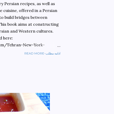
 Persian recipes, as well as
 cuisine, offered in a Persian
 to build bridges between
 This book aims at constructing
rsian and Western cultures.
d here:
om/Tehran-New-York-
READ MORE-ادامه مطلب
ref=sr_1_1?
ran+to+new+york&qid=1584810