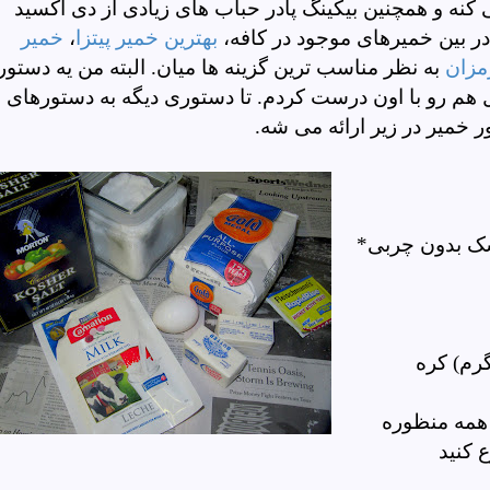
 کنه و همچنین بیکینگ پادر حباب های زیادی از دی اکسید
 در بین خمیرهای موجود در کافه،
بهترین خمیر پیتزا
،
خمیر
رمزان
به نظر مناسب ترین گزینه ها میان. البته من یه دستور
ل هم رو با اون درست کردم. تا دستوری دیگه به دستورهای
ر خمیر در زیر ارائه می شه.
شک بدون چربی*
گرم)
کره
د همه منظوره
ع کنید