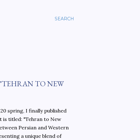
SEARCH
 "TEHRAN TO NEW
0 spring, I finally published
 is titled: "Tehran to New
 between Persian and Western
esenting a unique blend of