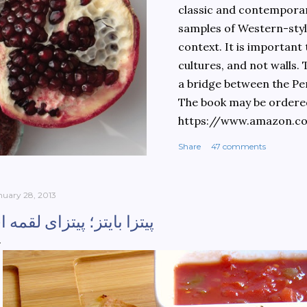
classic and contemporary
samples of Western-style
context. It is important
cultures, and not walls.
a bridge between the Pe
The book may be ordere
https://www.amazon.c
culinary-cultures-
Share
47 comments
ebook/dp/B0861H47GS/
dchild=1&keywords=teh
930&sr=8-1
nuary 28, 2013
پیتزا بایتز؛ پیتزای لقمه ا