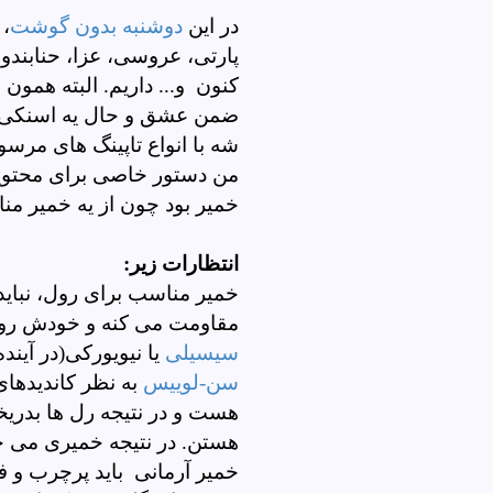
در این
دوشنبه بدون گوشت
، 
پارتی، عروسی، عزا، حنابندون
کنون و... داریم. البته همون
ضمن عشق و حال یه اسنکی هم
شه با انواع تاپینگ های مرسو
من دستور خاصی برای محتویا
خمیر بود چون از یه خمیر من
انتظارات زیر:
خمیر مناسب برای رول، نباید
مقاومت می کنه و خودش رو س
سیسیلی
یا نیویورکی(در آین
سن-لوییس
به نظر کاندیدها
هست و در نتیجه رل ها بدری
هستن. در نتیجه خمیری می خو
خمیر آرمانی باید پرچرب و ف