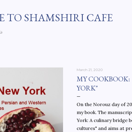
Skip to main content
 TO SHAMSHIRI CAFE
فا
March 21, 2020
MY COOKBOOK:
YORK"
On the Norouz day of 202
my book. The manuscript
York: A culinary bridge
cultures" and aims at pr