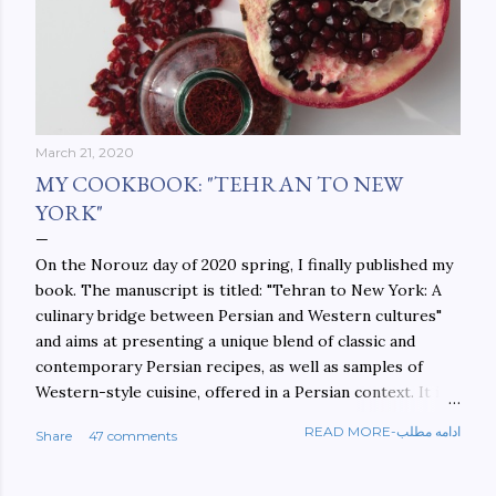
March 21, 2020
MY COOKBOOK: "TEHRAN TO NEW
YORK"
On the Norouz day of 2020 spring, I finally published my
book. The manuscript is titled: "Tehran to New York: A
culinary bridge between Persian and Western cultures"
and aims at presenting a unique blend of classic and
contemporary Persian recipes, as well as samples of
Western-style cuisine, offered in a Persian context. It is
important to build bridges between cultures, and not
READ MORE-ادامه مطلب
Share
47 comments
walls. This book aims at constructing a bridge between
the Persian and Western cultures. The book may be
ordered here: https://www.amazon.com/Tehran-New-