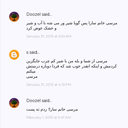
Doozel
said…
مرسی خانم سارا پس گویا شیر ور می شه با آب و شیر
و خشک عوض کرد
January 31, 2013 at 5:54 AM
s
said…
مرسی از شما و بله من با شیر کم چرب جایگزین
کردمش و اینکه انقدر خوب شد که فردا دوباره درستش
میکنم
مرسی
January 31, 2013 at 4:13 PM
Doozel
said…
مرسی خانم سارا؛ زدم ته پست
February 1, 2013 at 5:47 AM