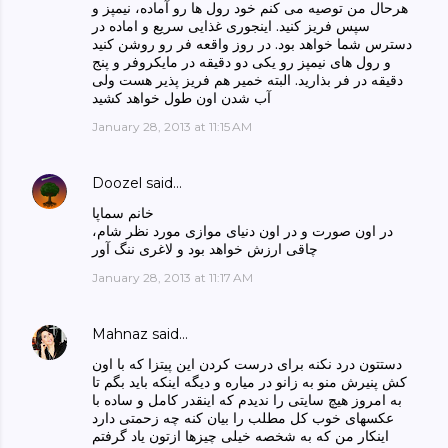
هرحال من توصیه می کنم خود رول ها رو آماده، نیمپز و
سپس فریز کنید. اینجوری غذایی سریع و اماده در
دسترس شما خواهد بود. در روز واقعه فر رو روشن کنید
و رول های نیمپز رو یکی دو دقیقه در مایکروفر و پنج
دقیقه در فر بذارید. البته خمیر هم فریز پذیر هست ولی
آب شدن اون طول خواهد کشید
January 28, 2013 at 11:15 AM
Doozel
said…
خانم سماپا
در اون صورت و در اون دنیای موازی مورد نظر شام،
چاقی ارزش خواهد بود و لاغری ننگ آور
January 28, 2013 at 11:17 AM
Mahnaz
said…
دستتون درد نکنه برای درست کردن این پیتزا که با اون
کش پنیرش منو به زانو در میاره و دیگه اینکه باید بگم تا
به امروز هیچ سایتی را ندیدم که اینقدر کامل و ساده با
عکسهای خوب کل مطلب را بیان کنه چه زحمتی دارد
اینکار من که به شخصه خیلی چیزها ازتون یاد گرفتم