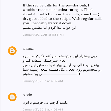
If the recipe calls for the powder only, I
wouldn't recommend substituting it. Think
about it - with the powdered milk, something
dry gets added to the recipe. With regular milk
you'll probably water it down.
این جوابم پیدا کردم اما مطمئن نیستم
January 30, 2013 at 11:36 PM
s
said…
چون بیشتراز این نمیتونستم صبر کنم فکرکردم شیرو
بجای شیرخشک استفاده کنم و :
بینظیر بود عالی بود از این بهتر نمیشد دستور این خمیر
رو میچسبونم روی یخچال مثل همیشه نتیجه رسیپیه شما
عالـــــــــــــــــــــــــــــــــــی بود ممنونم
January 31, 2013 at 4:02 AM
s
said…
عکسم گرفتم می فرستم براتون
January 31, 2013 at 4:03 AM