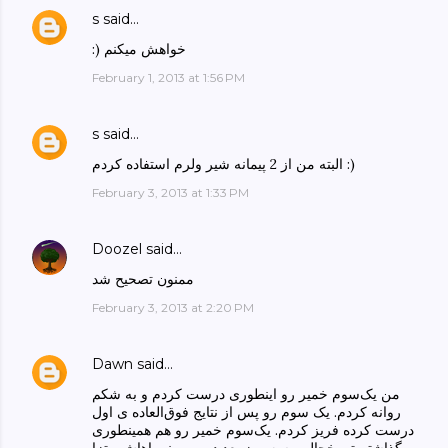
s
said…
:) خواهش میکنم
February 1, 2013 at 1:56 PM
s
said…
البته من از 2 پیمانه شیر ولرم استفاده کردم :)
February 3, 2013 at 1:33 PM
Doozel
said…
ممنون تصحیح شد
February 3, 2013 at 2:20 PM
Dawn
said…
من یک‌سوم خمیر رو اینطوری درست کردم و به شکم
روانه کردم. یک سوم رو پس از نتایج فوق‌العاده ی اول
درست کرده فریز کردم. یک‌سوم خمیر رو هم همینطوری
گذاشتم تو یخچال و سه روز بعد در مهمونی‌باهاش پیتزا