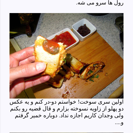
رول ها سرو می شه.
اولین سری سوخت! خواستم دو-در کنم و یه عکس
دو پهلو از زاویه نسوخته بزارم و قال قضیه رو بکنم
ولی وجدان کاریم اجازه نداد. دوباره خمیر گرفتم
و....