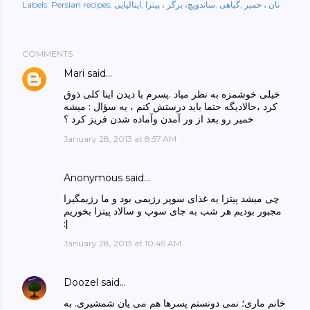
نان ، خمیر
گیاهی
ساندویچ، برگر ، پیتزا
ایتالیایی
Persian recipes
Labels:
COMMENTS
Mari
said…
خيلى خوشمزه به نظر مياد .پسرم با ديدن اينا كلى ذوق
كرد ،حالاديگه حتما بايد درستش كنم ، يه سؤال : ميشه
خمير رو بعد از ور آمدن وآماده شدن فريز كرد ؟
January 28, 2013 at 8:57 AM
Anonymous said…
چی میشد پیتزا یه غذای سوپر رژیمی بود و ما رژیمگیرا
مجبور بودیم هر شب به جای سوپ و سالاد پیتزا بخوریم
:|
January 28, 2013 at 10:49 AM
Doozel
said…
خانم ماری؛ نمی دونستم پسرها هم می یان شمشیری. به