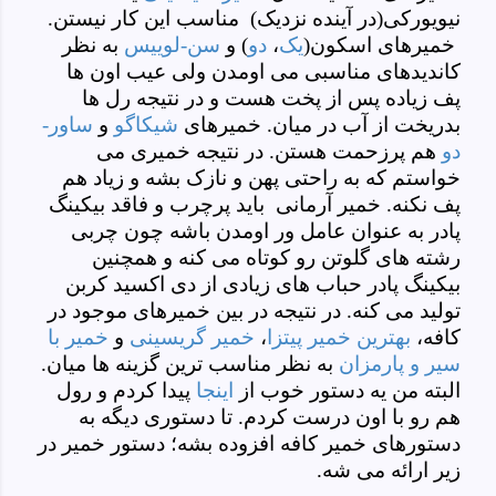
نیویورکی(در آینده نزدیک) مناسب این کار نیستن.
خمیرهای اسکون(
یک
،
دو
) و
سن-لوییس
به نظر
کاندیدهای مناسبی می اومدن ولی عیب اون ها
پف زیاده پس از پخت هست و در نتیجه رل ها
بدریخت از آب در میان. خمیرهای
شیکاگو
و
ساور-
دو
هم پرزحمت هستن. در نتیجه خمیری می
خواستم که به راحتی پهن و نازک بشه و زیاد هم
پف نکنه. خمیر آرمانی باید پرچرب و فاقد بیکینگ
پادر به عنوان عامل ور اومدن باشه چون چربی
رشته های گلوتن رو کوتاه می کنه و همچنین
بیکینگ پادر حباب های زیادی از دی اکسید کربن
تولید می کنه. در نتیجه در بین خمیرهای موجود در
کافه،
بهترین خمیر پیتزا
،
خمیر گریسینی
و
خمیر با
سیر و پارمزان
به نظر مناسب ترین گزینه ها میان.
البته من یه دستور خوب از
اینجا
پیدا کردم و رول
هم رو با اون درست کردم. تا دستوری دیگه به
دستورهای خمیر کافه افزوده بشه؛ دستور خمیر در
زیر ارائه می شه.