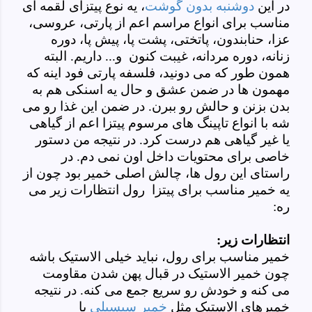
در این
دوشنبه بدون گوشت
، یه نوع پیتزای لقمه ای
مناسب برای انواع مراسم اعم از پارتی، عروسی،
عزا، حنابندون، پاتختی، پشت پا، پیش پا، دوره
زنانه، دوره مردانه، غیبت کنون و... داریم. البته
همون طور که می دونید، فلسفه پارتی فود اینه که
مهمون ها در ضمن عشق و حال یه اسنکی هم به
بدن بزنن و حالش رو ببرن. در ضمن این غذا رو می
شه با انواع تاپینگ های مرسوم پیتزا اعم از گیاهی
یا غیر گیاهی هم درست کرد. در نتیجه من دستور
خاصی برای محتویات داخل اون نمی دم. در
راستای این رول ها، چالش اصلی خمیر بود چون از
یه خمیر مناسب برای پیتزا رول انتظارات زیر می
ره:
انتظارات زیر:
خمیر مناسب برای رول، نباید خیلی الاستیک باشه
چون خمیر الاستیک در قبال پهن شدن مقاومت
می کنه و خودش رو سریع جمع می کنه. در نتیجه
خمیرهای الاستیک مثل
خمیر سیسیلی
یا