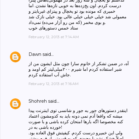
درست کردم. اون یخ‌زده‌ها به خوبی تازه‌ها نشدن. اما
خمیری که مونده بود تو یخچال و پیتزای غیربایتز و
معمولی شد خیلی خیلی خیلی عالی بود. خیلی نازک شد
و بوی مخمر (که من رو آزار می‌ده) نمی‌داد.
ستاد خمس دستورهای خوب
February 12, 2013 at 7:14 AM
Dawn
said…
آه، در ضمن تشکر از خانوم سارا چون مثل ایشون من از
شیر استفاده کردم اما شیرم ۲۰۰میلی‌لیتر کم اومد و
جاش آب استفاده کردم.
February 12, 2013 at 7:16 AM
Shohreh
said…
اینقدر دستورهای جور به جور و شانسی توی اینترنت پیدا
میشه که واقعا آدم نمی دونه باید به کدومشون اعتماد
کنه مخصوصا اگه بارها امتحان کرده باشی و با صورت
خورده باشی به در!
ولی این خمیرو درست کردم. کیفیتش فوق العاده بود.
اصلاً خشک نشد با وجودی که یه قسمتی از فرم بیشتر