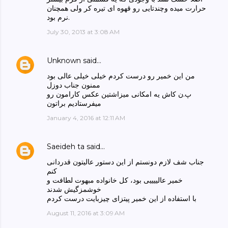
حرارت میده وچندتایی رو قهوه ای تیره کر ولی همچنان
نرم بود.
July 30, 2013 at 3:08 AM
Unknown
said…
من این خمیر رو درست کردم خیلی خیلی عالی بود
ممنون جناب دوزل
پ.ن کاش یه امکانی میزاشتین عکس کارامون رو
میفرستادیم براتون
January 4, 2016 at 12:11 AM
Saeideh ta
said…
جناب شف لازم دونستم از این دستور عالیتون قدردانی
کنم
خمیر عالییییی بود، کل خانواده مبهوت لطافت و
خوشمزگیش شدند
با استفاده از این خمیر پیتزای چیزبایت درست کردم
August 11, 2016 at 3:09 AM