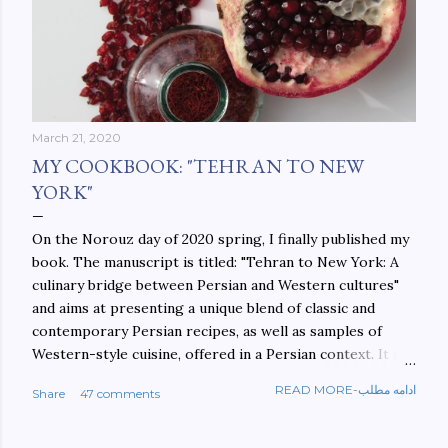
March 21, 2020
MY COOKBOOK: "TEHRAN TO NEW
YORK"
On the Norouz day of 2020 spring, I finally published my
book. The manuscript is titled: "Tehran to New York: A
culinary bridge between Persian and Western cultures"
and aims at presenting a unique blend of classic and
contemporary Persian recipes, as well as samples of
Western-style cuisine, offered in a Persian context. It is
important to build bridges between cultures, and not
READ MORE-ادامه مطلب
Share
47 comments
walls. This book aims at constructing a bridge between
the Persian and Western cultures. The book may be
ordered here: https://www.amazon.com/Tehran-New-