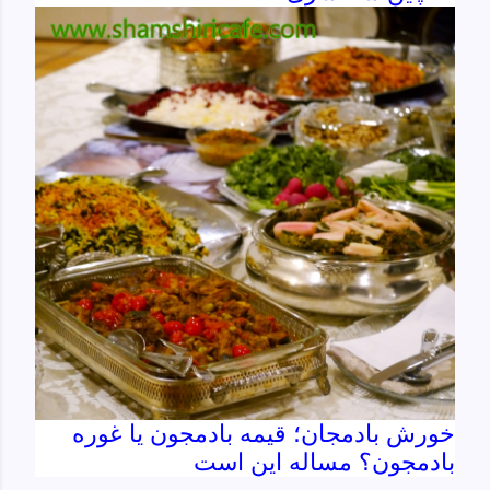
خورش بادمجان؛ قیمه بادمجون یا غوره
بادمجون؟ مساله این است