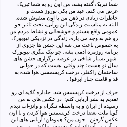
شما تبریک گفته بشه، من اون رو به شما تبریک
عرض می کنم. عید من یکی نوروز هست و
خاطرات زیادی در ذهن من با اون منقوش شده.
البته به مناسبت زندگی این ورآبی، تحت تاثیر جو
عمومی واقع هستم و خوشحالی و نشاط مردم من
رو هم به وجد می یاره. زندگی در نزدیکی نیویورک
به خصوص باعث می شه این جشن ها جزوی از
برنامه روزمره آدمی بشه. چو نیک بنگری نیویورک
شهر بسیار شاخی در عرصه برگزاری جشن های
سال نو هست؛ چند وقتی هست که در حوالی
ساختمان راکفلر، درخت کریسمسی هوا شده به
قد و قامت چنار ابرقو! .
حرف از درخت کریسمس شد، جاداره گلایه ای رو
تقدیم به بشر آریایی کنم: در عکس های به من
رسیده از ایران و به واسطه تلگرام و واتز-اپ دیدم
گویا ملت بعضا درخت کریسمس هوا کردن و با اون
عکس گرفتن!. جون من؟ هموطن! آریایی های این
ور آب، در آستانه این کریسمس ملکوتی، در به در