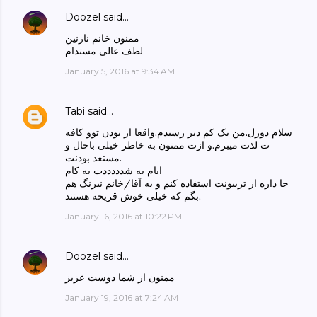
Doozel
said…
ممنون خانم نازنین
لطف عالی مستدام
January 5, 2016 at 9:34 AM
Tabi
said…
سلام دوزل.من یک کم دیر رسیدم.واقعا از بودن توو کافه
ت لذت میبرم.و ازت ممنون به خاطر خیلی باحال و
مستعد بودنت.
ایام به شدددددت به کام
جا داره از تریبونت استفاده کنم و به آقا/خانم نیرنگ هم
بگم که خیلی خوش قریحه هستند.
January 16, 2016 at 10:22 PM
Doozel
said…
ممنون از شما دوست عزیز
January 19, 2016 at 7:24 AM