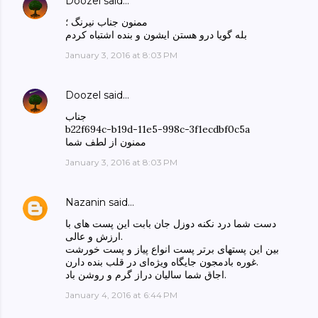
Doozel
said…
ممنون جناب نیرنگ ؛
بله گویا درو هستن ایشون و بنده اشتباه کردم
January 3, 2016 at 8:03 PM
Doozel
said…
جناب
b22f694c-b19d-11e5-998c-3f1ecdbf0c5a
ممنون از لطف شما
January 3, 2016 at 8:03 PM
Nazanin
said…
دست شما درد نکنه دوزل جان بابت این پست های با
ارزش و عالی.
بین این پستهای برتر پست انواع پیاز و پست خورشت
غوره بادمجون جایگاه ویژه‌ای در قلب بنده دارن.
اجاق شما سالیان دراز گرم و روشن باد.
January 4, 2016 at 6:44 PM