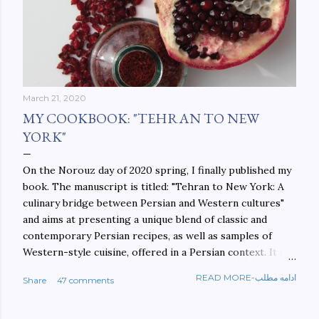
March 21, 2020
MY COOKBOOK: "TEHRAN TO NEW
YORK"
On the Norouz day of 2020 spring, I finally published my
book. The manuscript is titled: "Tehran to New York: A
culinary bridge between Persian and Western cultures"
and aims at presenting a unique blend of classic and
contemporary Persian recipes, as well as samples of
Western-style cuisine, offered in a Persian context. It is
important to build bridges between cultures, and not
READ MORE-ادامه مطلب
Share
47 comments
walls. This book aims at constructing a bridge between
the Persian and Western cultures. The book may be
ordered here: https://www.amazon.com/Tehran-New-