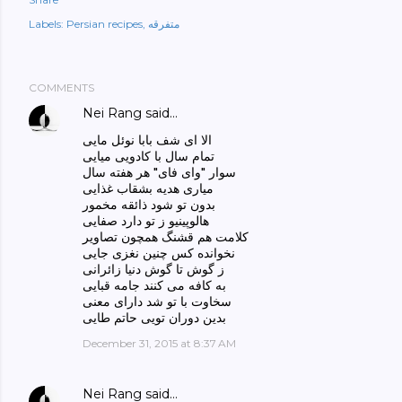
متفرقه
Persian recipes
Labels:
COMMENTS
Nei Rang
said…
الا ای شف بابا نوئل مایی
تمام سال با کادویی میایی
سوار "وای فای" هر هفته سال
میاری هدیه بشقاب غذایی
بدون تو شود ذائقه مخمور
هالوپینیو ز تو دارد صفایی
کلامت هم قشنگ همچون تصاویر
نخوانده کس چنین نغزی جایی
ز گوش تا گوش دنیا زائرانی
به کافه می کنند جامه قبایی
سخاوت با تو شد دارای معنی
بدین دوران تویی حاتم طایی
December 31, 2015 at 8:37 AM
Nei Rang
said…