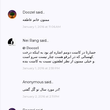
Doozel
said…
ممنون خانم عاطفه
January 1, 2016 at 11:06 AM
Nei Rang
said…
@ Doozel
جسارتا در کامنت دومم اشاره ای بود به اینکه درخت
کهنسالی که در ابرقو هست چنار نیست سرو است.
و خیلی ممنون از نظر لطفتون نسبت به کامنت بنده.
January 1, 2016 at 2:59 PM
Anonymous said…
در مورد سال نو گًل گفتی‌!!
January 2, 2016 at 2:11 PM