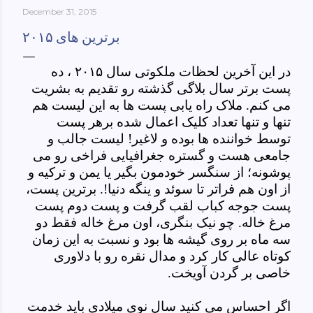
December 31, 2015
York-culinary-cultures-
ebook/dp/B0861H47GS/ref=sr_1_1?
برترین های ۲۰۱۵
dchild=1&keywords=tehran+to+new+york&qid=158481093
0&sr=8-1
در این آخرین لحظات ملکوتی سال ۲۰۱۵ ، ده
پست برتر سال بلاگی گذشته رو تقدیم به بشریت
می کنم. ملاک راه یابی پست ها به این لیست هم
تنها و تنها تعداد کلیک اعمال شده برهر پست
توسط خواننده ها بوده و لاغیر! لیست جالب و
جامعی هست و گستره جغرافیایی فراخی رو می
پوشونه؛ از سنگسر خودمون بگیر یا یمن و ترکیه و
از اون هم فراتر تا سوئد و ینگه دنیا!. برترین پست،
پست جوجه کباب لقب گرفت و پست دوم پست
مرغ خاله. چو نیک بنگری، اون مرغ خاله فقط دو
سه ماه بر روی گیشه ها بود و نسبت به این زمان
کوتاه عالی کار کرد و مدال نقره رو با دلاوری
خاصی بر گردن آویخت.
اگر احساس می کنید سال نوی میلادی باید خدمت