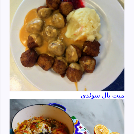
میت بال سوئدی