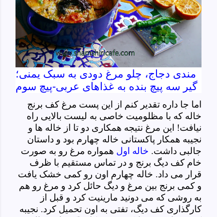
مندی دجاج، چلو مرغ دودی به سبک یمنی؛
گیر سه پیچ بنده به غذاهای عربی-پیچ سوم
اما جا داره تقدیر کنم از این پست مرغ کف برنج
خاله که با مظلومیت خاصی به لیست بالایی راه
نیافت! این مرغ نتیجه همکاری دو تا از خاله ها و
نجیبه همکار پاکستانی خاله چهارم بود و داستان
جالبی داشت.
خاله اول
همواره مرغ رو به صورت
خام کف دیگ برنج و در تماس مستقیم با ظرف
قرار می داد. خاله چهارم اون رو کمی خشک یافت
و کمی برنج بین مرغ و دیگ حائل کرد و مرغ رو هم
به روشی که می دونید مارینیت کرد و قبل از
کارگذاری کف دیگ، تفتی به اون تحمیل کرد. نجیبه