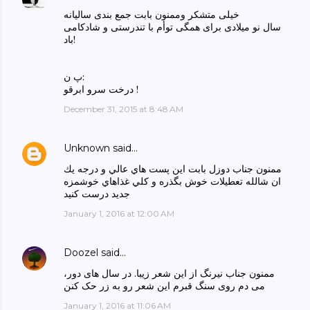
خیلی متشکر وممنون بابت جمع بندی سالیانه
سال نو میلادی برای همگی توأم با تندرستی و شادکامی
باد!
پ ن:
درخت سرو ابرقو !
December 31, 2015 at 8:48 AM
Unknown
said…
ممنون جناب دوزل بابت اين پست هاي عالي و درجه يك
ان شالله تعطيلات خوش بگذره و كلي غذاهاي خوشمزه
جديد درست كنيد
January 1, 2016 at 12:00 AM
Doozel
said…
ممنون جناب نیرنگ از این شعر زیبا. در سال های دور،
می دم روی سنگ قبرم این شعر رو به زر حک کنن
January 1, 2016 at 11:06 AM