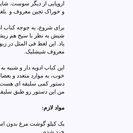
اروپایی از دیگر سوست. شا
و خوراک تجین معروف و بلغور
برای شروع، یه جوجه کباب اد
شیش به نظر با سیخ هم ریش
یاد. این لغط فی المثل در ز
معروف شیشلیک.
این کباب ادویه دار و شبیه به
خوب، به موارد متعدد و بعضا
دستور کمی سلیقه ای هست و 
من این دستور رو طبق سلیقه
مواد لازم:
یک کیلو گوشت مرغ بدون است
خرد شده