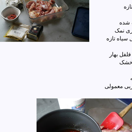
ازه
 شده
ری نمک
سیاه تازه
لفل بهار
 خشک
ربی معمولی