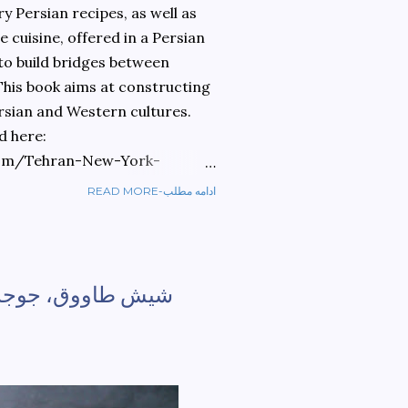
 Persian recipes, as well as
 cuisine, offered in a Persian
 to build bridges between
 This book aims at constructing
rsian and Western cultures.
d here:
om/Tehran-New-York-
READ MORE-ادامه مطلب
ref=sr_1_1?
ran+to+new+york&qid=1584810
شيش طاووق، جوجه کب