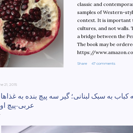
classic and contemporary
samples of Western-style
context. It is important
cultures, and not walls.
a bridge between the Pe
The book may be ordere
https://www.amazon.c
culinary-cultures-
Share
47 comments
ebook/dp/B0861H47GS/
dchild=1&keywords=teh
930&sr=8-1
ne 21, 2015
اب به سبک لبنانی؛ گیر سه پیچ بنده به غذاها
عربی-پیچ او