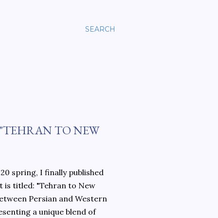
SEARCH
 "TEHRAN TO NEW
0 spring, I finally published
 is titled: "Tehran to New
 between Persian and Western
esenting a unique blend of