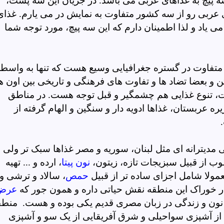
سه پیچ به غذاهای عربی می باشد.
در جریان این سه پست،
 عربی رو از سه کشور متفاوت به نمایش در می یارم. غذای
می یاد و لذا اطمینان دارم که این سه پیچ، مورد توجه شما
 متفاوت در گستره جغرافیایی وسیع هست که تنها به واسط
و بعضا تضاد ها و تفاوت های فرهنگی و تاریخی بین اون ه
، تنوع غذایی هم چشمگیر و قبل توجه هست. در مناطق
 عربستان، غذاها ادویه دار و سنگین و الهام گرفته از
مدیترانه ای مثل لبنان، سوریه و مصر غذاها سبک تر ولی ب
رغوب از قبیل سبزیجات تازه، زیتون،
نون پیتا
، ارده و ... تهیه
مولا شامل اجزای ساده تر از قبیل
حمص
، سالاد و ترشی و
در خوراک این منطقه نقش حیاتی داره و همون جور که
عرض
 نون و زندگی در زبان مصری قدیم یکی بوده و هست. منطق
ت از آشپزی سواحیلی و شرق آفریقایی از یک سو و آشپزی