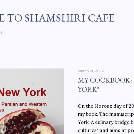
Skip to main content
 TO SHAMSHIRI CAFE
فا
March 21, 2020
MY COOKBOOK:
YORK"
On the Norouz day of 202
my book. The manuscript
York: A culinary bridge
cultures" and aims at pr