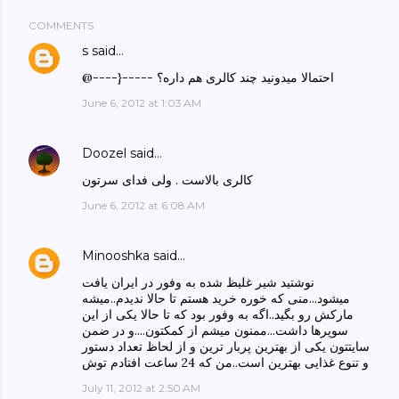
COMMENTS
s
said…
@----}----- احتمالا میدونید چند کالری هم داره؟
June 6, 2012 at 1:03 AM
Doozel
said…
کالری بالاست . ولی فدای سرتون
June 6, 2012 at 6:08 AM
Minooshka
said…
نوشتید شیر غلیظ شده به وفور در ایران یافت
میشود...منی که خوره خرید هستم تا حالا ندیدم..میشه
مارکش رو بگید..اگه به وفور بود که تا حالا یکی از این
سوپرها داشت...ممنون میشم از کمکتون....و در ضمن
سایتتون یکی از بهترین پربار ترین و از لحاظ تعداد دستور
و تنوع غذایی بهترین است..من که 24 ساعت افتادم توش
July 11, 2012 at 2:50 AM