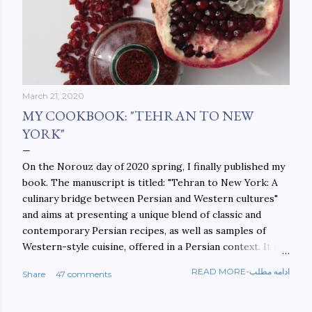
March 21, 2020
MY COOKBOOK: "TEHRAN TO NEW
YORK"
On the Norouz day of 2020 spring, I finally published my
book. The manuscript is titled: "Tehran to New York: A
culinary bridge between Persian and Western cultures"
and aims at presenting a unique blend of classic and
contemporary Persian recipes, as well as samples of
Western-style cuisine, offered in a Persian context. It is
important to build bridges between cultures, and not
READ MORE-ادامه مطلب
Share
47 comments
walls. This book aims at constructing a bridge between
the Persian and Western cultures. The book may be
ordered here: https://www.amazon.com/Tehran-New-