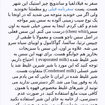
سفر به فیلادلفیا و ساندویچ چیز استیک این شهر
هست. پست
سفرنامه فیلی
رو مطمئنا نخوندید
ولی اگر می خوندید متوجه می شدید که در اونجا با
یک نوع سیب زمینی آلوده به سس پنیر مواجه
شدم و کف کردم. اینجا یه سس خیلی شبیه به اون
سس
(cheez whiz)
درست می کنم. این سس فعلی
در اصل سس ناچو هست و معمولا با طبقی از
چیپس ترتیا، سالسا، گوآکامول و لوبیای سیاه سرو
می شه. علاوه بر اون، این سس با سبزیجات
بخارپز هم جوابگو هست. برای تهیه این سس به
شیر غلیظ شده
evaporated milk)
(
احتیاج داریم.
توجه کنید که این مورد با شیر شیرین غلیظ شد یا
شیر عسلی
(Condensed milk)
متفاوت هست.
شیر غلیظ شده در ایران تا جایی که من یادم می
یاد به وفور پیدا می شد. اگر دسترسی ندارید می
تونید از شیرهای غلیظ مخصوص قهوه یا همون
کافی میت مایع استفاده کنید.
در صورت عدم
دسترسی، از خامه به جای این شیر استفاده نکنید
چون سس شما سنگین می شه. در صورتی که