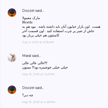
Doozel
said…
مارک معمولا
Nestle
هست . اون بازار خیابون آبان باید داشته باشه . نبود هم به
جاش از شیر پر چرب استفاده کنید . اون قسمت آخر
کامنتتون هم خیلی پربار بود
July 11, 2012 at 6:36 AM
Maral
said…
عالی عالی عالی!!!!
خیلی خیلی خوشمزه بود!!! ممنون
May 19, 2013 at 1:43 PM
Doozel
said…
چه دیر؟
May 19, 2013 at 4:26 PM