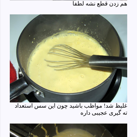
هم زدن قطع نشه لطفا
غلیظ شد! مواظب باشید چون این سس استعداد
ته گیری عجیبی داره