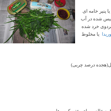
ا پنیر خامه ای
یس شده در آب
گردوی خرد شده
یدا
یا مخلوط
گل(هجده درصد چربی)
ره خالص برای پختن کرپ ها