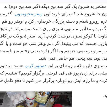
مفتخر به شروع یک گیر سه پیچ دیگه (گیر سه پیچ دوم) به
ن جا شروع شد که برای خرید اون
ویفر محبوبمون
، گذرم ب
با تره روبرو شدم و دسته بزرگی خریداری کردم؛ ویفر رو هم
 بود و مقادیر متنابهی سبزی روی دست من موند. در نتیج
اوت با کوکو سبزی درست کردم. آری! سیر تحولات در کافه
یی هست که می بینید! اگر دلم ویفر نمی خواست و یا اگر
یفر و تره نمی خریدم و یا اگر زارت نمی رفتم سر قسمت
می بود، سه پیچی هم حاصل نمی شد.
 سبزی داریم که واریته ای بر این
دستور کرپ
هست. یادتون
شی برای زدن پوز فی فی فرضی برگزار کردیم؟ شنیدم که
ه و ما رزم آیش رو دوباره برگزار می کنیم تا دفع کامل ف
: