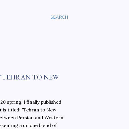
SEARCH
 "TEHRAN TO NEW
0 spring, I finally published
 is titled: "Tehran to New
 between Persian and Western
esenting a unique blend of