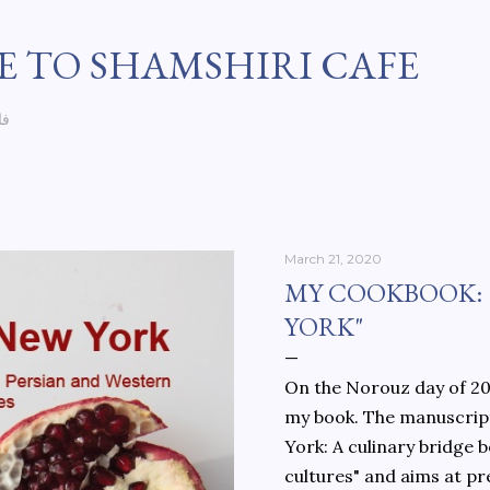
Skip to main content
 TO SHAMSHIRI CAFE
فا
March 21, 2020
MY COOKBOOK:
YORK"
On the Norouz day of 202
my book. The manuscript
York: A culinary bridge
cultures" and aims at pr