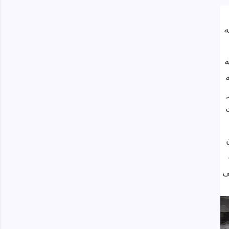
ه
ه
ی