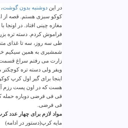
در این
دوشنبه بدون گوشت
، 
کوکو سبزی هستم. قصه از او
مغازه چینی افتاد. در اونجا 
فراموش کردم. دسته تره بزرگ
طی سه روز، سه تا غذای متف
شمشیری به همین سیکیم خیار
زارت می رفتم سراغ قسمت و
ویفر ولی دسته تره کوچکتر 
اینجا برای گیر اول کرپ کوکو
هست که در اون پست رزم آی
فی فی فرضی دوباره حمله کرد
فی فرضی.
مواد لازم برای چهار عدد کرپ
مایه کرپ(دستور در ادامه)