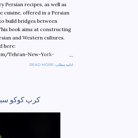
 Persian recipes, as well as
 cuisine, offered in a Persian
 to build bridges between
 This book aims at constructing
rsian and Western cultures.
d here:
om/Tehran-New-York-
READ MORE-ادامه مطلب
ref=sr_1_1?
ran+to+new+york&qid=1584810
کرپ کوکو سبزی