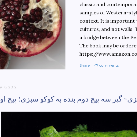
classic and contemporary
samples of Western-style
context. It is important
cultures, and not walls.
a bridge between the Pe
The book may be ordere
https://www.amazon.c
culinary-cultures-
Share
47 comments
ebook/dp/B0861H47GS/
dchild=1&keywords=teh
930&sr=8-1
y 16, 2012
~ گیر سه پیچ دوم بنده به کوکو سبزی؛ پیچ او