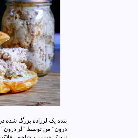
بنده یک لرزاده بزرگ شده د
درون" من توسط "لر درون" 
نزدیک هست و شاخص فلاکت