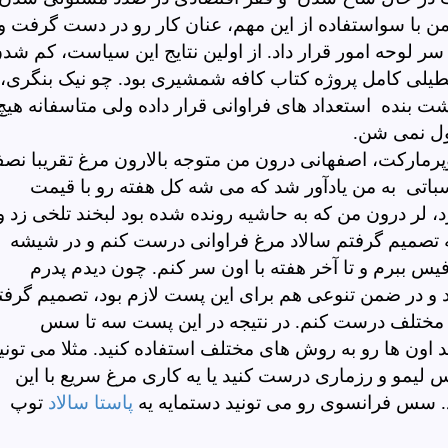
 من با سواستفاده از این مهم، عنان کار رو در دست گرفت و
لوحه امور قرار داد. از اولین نتایج این سیاست، کم شد
طیلی کامل پروژه کتاب کافه شمشیری بود. چو نیک بنگری،
شت بنده استعداد های فراوانی قرار داده ولی متاسفانه هیچ
ول نمی شن.
پرمارکت، اصفهانی درون من متوجه بالارون مرغ تقریبا نص
اتی به من یادآور شد که می شه کل هفته رو با قیمت
، لر درون من که به حاشیه رونده شده بود لبخند تلخی زد و
تصمیم گرفتم سالاد مرغ فراوانی درست کنم و در شیشه
یس ببرم و تا آخر هفته با اون سر کنم. چون دیدم پدرم
اد و در ضمن تنوعی هم برای این پست لازم بود، تصمیم گرفت
م مختلف درست کنم. در نتیجه در این پست سه تا سس
اون ها رو به روش های مختلف استفاده کنید. مثلا می تونی
س لیمو و رزماری درست کنید یا یه کاری مرغ سریع با این
. سس فرانسوی رو می تونید دستمایه یه
پاستا سالاد
توپ