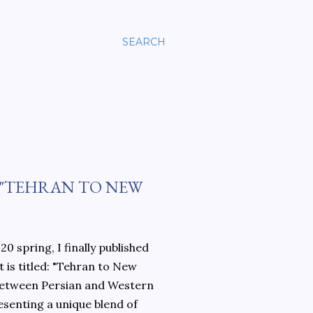
SEARCH
 "TEHRAN TO NEW
0 spring, I finally published
 is titled: "Tehran to New
 between Persian and Western
esenting a unique blend of