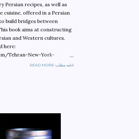
 Persian recipes, as well as
 cuisine, offered in a Persian
 to build bridges between
 This book aims at constructing
rsian and Western cultures.
d here:
om/Tehran-New-York-
READ MORE-ادامه مطلب
ref=sr_1_1?
ran+to+new+york&qid=1584810