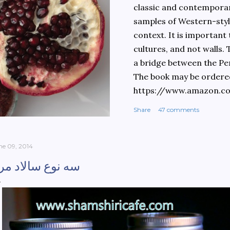
classic and contemporary
samples of Western-style
context. It is important
cultures, and not walls.
a bridge between the Pe
The book may be ordere
https://www.amazon.c
culinary-cultures-
Share
47 comments
ebook/dp/B0861H47GS/
dchild=1&keywords=teh
930&sr=8-1
ne 09, 2014
سه نوع سالاد مر