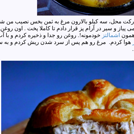
رکت محل، سه کیلو بالارون مرغ به
ثمن بخس نصیب من شد
ی پیاز و سیر در آرام پز قرار دادم تا کاملا پخت . اون روغن
 همون
اشمالتز
خودمونه!. روغن رو جدا و ذخیره کردم و با آ
هوا کردم. مرغ رو هم پس از سرد شدن ریش کردم و به س