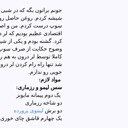
جونم براتون بگه که در شبی
شیشه کردم. روغن حاصل رو 
سوپ درست کردم. من و اصف
اقتصادی عظیم بودیم که لر د
کرد. گشنه بودم و یکی از ش
وضوح حکایت از صرف سوپ بر
کاملا توسط لر درون به هم ر
شد تنها راه رام کردن لر در
جویی رو ندارم.
مواد لازم:
سس لیمو و رزماری:
یک دوم پیمانه مایونز
دو شاخه رزماری
دو برش
لیموی پرورده
یک چهارم قاشق چای خوری پ