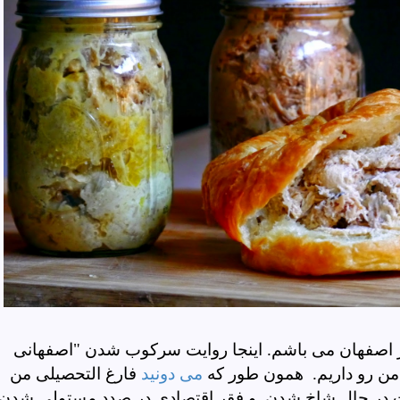
ر اصفهان می باشم. اینجا روایت سرکوب شدن "اصفهانی
من رو داریم. همون طور که
می دونید
فارغ التحصیلی من
 در حال شاخ شدن
و فقر اقتصادی در صدد مستولی شدن