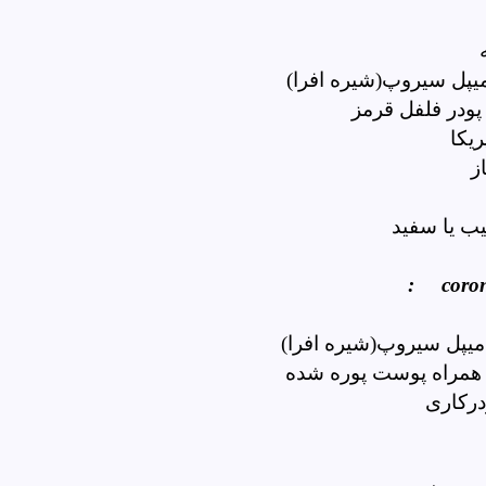
یپل سیروپ(شیره افرا)
ودر فلفل قرمز
یکا
ز
ب یا سفید
:
corona
یپل سیروپ(شیره افرا)
 همراه پوست پوره شده
رکاری