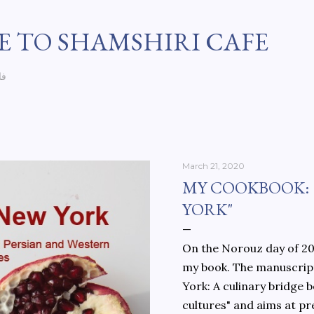
Skip to main content
 TO SHAMSHIRI CAFE
فا
March 21, 2020
MY COOKBOOK:
YORK"
On the Norouz day of 202
my book. The manuscript
York: A culinary bridge
cultures" and aims at pr