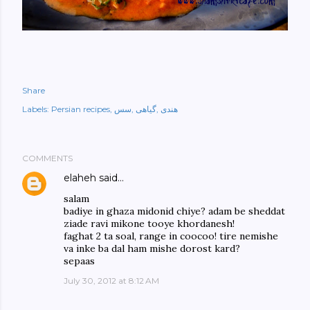
Share
هندی
گیاهی
سس
Persian recipes
Labels:
COMMENTS
elaheh
said…
salam
badiye in ghaza midonid chiye? adam be sheddat
ziade ravi mikone tooye khordanesh!
faghat 2 ta soal, range in coocoo! tire nemishe
va inke ba dal ham mishe dorost kard?
sepaas
July 30, 2012 at 8:12 AM