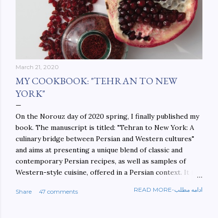
March 21, 2020
MY COOKBOOK: "TEHRAN TO NEW
YORK"
On the Norouz day of 2020 spring, I finally published my
book. The manuscript is titled: "Tehran to New York: A
culinary bridge between Persian and Western cultures"
and aims at presenting a unique blend of classic and
contemporary Persian recipes, as well as samples of
Western-style cuisine, offered in a Persian context. It is
important to build bridges between cultures, and not
READ MORE-ادامه مطلب
Share
47 comments
walls. This book aims at constructing a bridge between
the Persian and Western cultures. The book may be
ordered here: https://www.amazon.com/Tehran-New-