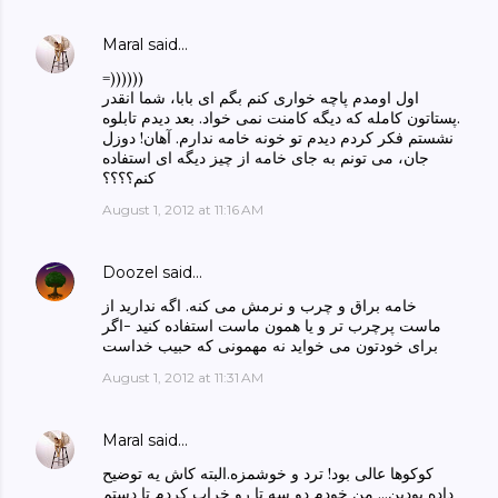
Maral
said…
=))))))
اول اومدم پاچه خواری کنم بگم ای بابا، شما انقدر
پستاتون کامله که دیگه کامنت نمی خواد. بعد دیدم تابلوه.
نشستم فکر کردم دیدم تو خونه خامه ندارم. آهان! دوزل
جان، می تونم به جای خامه از چیز دیگه ای استفاده
کنم؟؟؟؟
August 1, 2012 at 11:16 AM
Doozel
said…
خامه براق و چرب و نرمش می کنه. اگه ندارید از
ماست پرچرب تر و یا همون ماست استفاده کنید -اگر
برای خودتون می خواید نه مهمونی که حبیب خداست
August 1, 2012 at 11:31 AM
Maral
said…
کوکوها عالی بود! ترد و خوشمزه.البته کاش یه توضیح
داده بودین... من خودم دو سه تا رو خراب کردم تا دستم