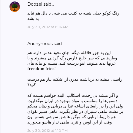
Doozel
said…
رنگ کوکو خیلی شبیه به کتلت می شه . با دال هم نباید
بد بشه
July 30, 2012 at 8:16 AM
Anonymous said…
این یه جور فلافله دیگه، جای نخود عدس داره. هم
وطن‌هایی‌ که سر خلیج فارس رگ گردنی میشوند و با
عربها بدند میتونند اینو درست کنند. میشه تو مایه های
freedom fries!
راستی‌ میشه یه برداشت مدرن از اشکنه پیاز هم درست
کنید؟
و اگر میشه بی‌زحمت اسکالپ. البته حواسم هست که
دستور‌ها را متناسب با مواد موجود در ایران میگذارید،
ولی‌ این را در راستای اشاعه غذا ی دریایی‌ و دهان محکم
بر مشت ماهی‌ ستیزان در نظر بگیرید. ماهی‌ ستیزِ نفوذی
هم داریما. اونایی که میگن عاشق سوشی هستم اون
وقت از این لوس و ننری ماهی‌ ندار هاشو میخورند
July 30, 2012 at 1:10 PM