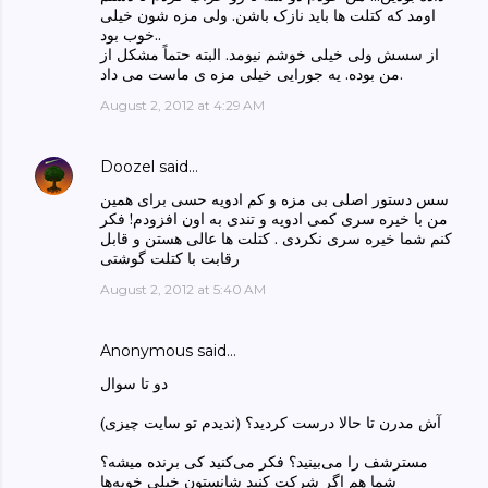
اومد که کتلت ها باید نازک باشن. ولی مزه شون خیلی
خوب بود..
از سسش ولی خیلی خوشم نیومد. البته حتماً مشکل از
من بوده. یه جورایی خیلی مزه ی ماست می داد.
August 2, 2012 at 4:29 AM
Doozel
said…
سس دستور اصلی بی مزه و کم ادویه حسی برای همین
من با خیره سری کمی ادویه و تندی به اون افزودم! فکر
کنم شما خیره سری نکردی . کتلت ها عالی هستن و قابل
رقابت با کتلت گوشتی
August 2, 2012 at 5:40 AM
Anonymous said…
دو تا سوال
آش مدرن تا حالا درست کردید؟ (ندیدم تو سایت چیزی)
مسترشف را می‌بینید؟ فکر می‌کنید کی‌ برنده میشه؟
شما هم اگر شرکت کنید شانستون خیلی‌ خوبه‌ها