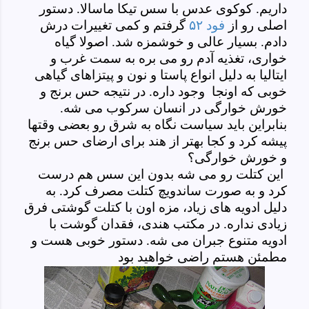
داریم. کوکوی عدس با سس تیکا ماسالا. دستور
اصلی رو از
فود ۵۲
گرفتم و کمی تغییرات درش
دادم. بسیار عالی و خوشمزه شد. اصولا گیاه
خواری، تغذیه آدم رو می بره به سمت غرب و
ایتالیا به دلیل انواع پاستا و نون و پیتزاهای گیاهی
خوبی که اونجا وجود داره. در نتیجه حس برنج و
خورش خوارگی در انسان سرکوب می شه.
بنابراین باید سیاست نگاه به شرق رو بعضی وقتها
پیشه کرد و کجا بهتر از هند برای ارضای حس برنج
و خورش خوارگی؟
این کتلت رو می شه بدون این سس هم درست
کرد و به صورت ساندویچ کتلت مصرف کرد. به
دلیل ادویه های زیاد، مزه اون با کتلت گوشتی فرق
زیادی نداره. در مکتب هندی، فقدان گوشت با
ادویه متنوع جبران می شه. دستور خوبی هست و
مطمئن هستم راضی خواهید بود