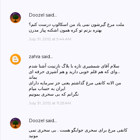
Doozel
said…
ملت مرغ گیرشون نمی یاد من اسکالوپ درست کنم؟
بهتره بزنم تو کره همون اشکنه پیاز مدرن
July 31, 2012 at 5:44 AM
zahra
said…
سلام آقای شمشیری تازه با بلاگ نازنینت آشنا شدم
وای که هم قلم خوبی دارید و هم آشپزی حرفه ای...
بماند
من الانه کانفی مرغ گذاشتم یعنی جز سرمایه دارای
ایران به حساب میام
نگرانم که بی سحری بمونیم
July 31, 2012 at 11:25 AM
Doozel
said…
کانفی مرغ برای سحری جوابگو هست . بی سحری نمی
مونید