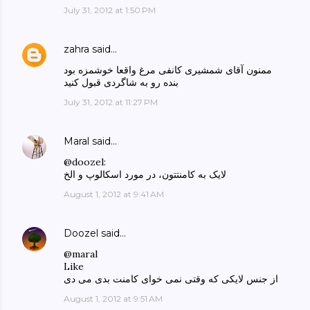
July 31, 2012 at 1:50 PM
zahra
said…
ممنون آقای شمشیری کانفی مرغ واقعا خوشمزه بود
بنده رو به شاگردی قبول کنید
July 31, 2012 at 11:27 PM
Maral
said…
@doozel:
لایک به کامنتتون، در مورد اسکالوپ و الخ
August 1, 2012 at 9:41 AM
Doozel
said…
@maral
Like
از جنس لایکی که وقتی نمی خوای کامنت بدی می دی
August 1, 2012 at 9:51 AM