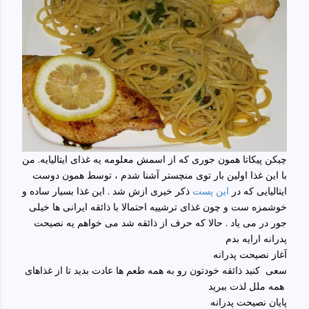
چیکن پیکاتا همون جوری که از اسمش معلومه یه غذای ایتالیایه. من
با این غذا اولین بار توی منچستر آشنا شدم ، توسط همون دوست
ایتالیایی که در
این پست
ذکر خیری ازش شد . این غذا بسیار ساده و
خوشمزه ست و چون غذای ترشییه احتمالا با ذائقه ایرانی ها خیلی
جور در می یاد . حالا که حرف از ذائقه شد می خواهم یه نصیحت
پدرانه ارایه بدم
آغاز نصیحت پدرانه
سعی کنید ذائقه خودتون رو به همه طعم ها عادت بدید تا از غذاهای
همه ملل لذت ببرید
پایان نصیحت پدرانه