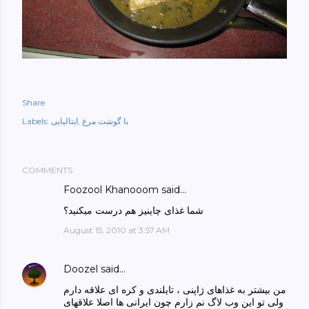
Share
Labels:
ایتالیایی
با گوشت مرغ
COMMENTS
Foozool Khanooom
said…
شما غذای چاینیز هم درست میکنید؟
August 15, 2010 at 3:57 AM
Doozel
said…
من بیشتر به غذاهای ژاپنی ، تایلندی و کره ای علاقه دارم
ولی تو این وب لاگ نم زارم چون ایرانی ها اصلا علاقهای