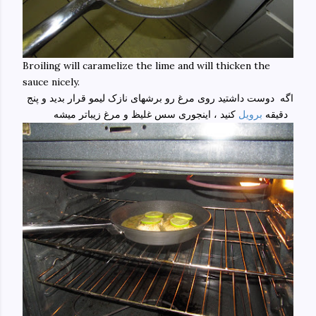
Broiling will caramelize the lime and will thicken the
sauce nicely.
اگه دوست داشتید روی مرغ رو برشهای نازک لیمو قرار بدید و پنج
کنید ، اینجوری سس غلیظ و مرغ زیباتر میشه
دقیقه
برویل