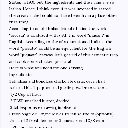
States in 1930 but, the ingredients and the name are so
Italian. Hence, I think even if it was invented in stated,
the creator chef could not have been from a place other
than Italy!.
According to an old Italian friend of mine the world
"piccata" is confused with with the word "piquant" in
English. According to the aforementioned Italian , the
word “piccato” could be an equivalent for the English
word "piquant". Anyway, let's get rid of this semantic trap
and cook some chicken picccata!
Here is what you need for one serving:
Ingredients:
1 skinless and boneless chicken breasts, cut in half
salt and black pepper and garlic powder to season
1/2 Cup of flour
2 TBSP unsalted butter, divided
3 tablespoons extra-virgin olive oil
Fresh Sage or Thyme leaves to infuse the oil(optional)
Juice of 2 fresh lemon or 3 limes(around 3/8 cup)
5/8 cup chicken stock