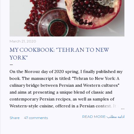
March 21, 2020
MY COOKBOOK: "TEHRAN TO NEW
YORK"
On the Norouz day of 2020 spring, I finally published my
book. The manuscript is titled: "Tehran to New York: A
culinary bridge between Persian and Western cultures"
and aims at presenting a unique blend of classic and
contemporary Persian recipes, as well as samples of
Western-style cuisine, offered in a Persian context. It is
important to build bridges between cultures, and not
READ MORE-ادامه مطلب
Share
47 comments
walls. This book aims at constructing a bridge between
the Persian and Western cultures. The book may be
ordered here: https://www.amazon.com/Tehran-New-