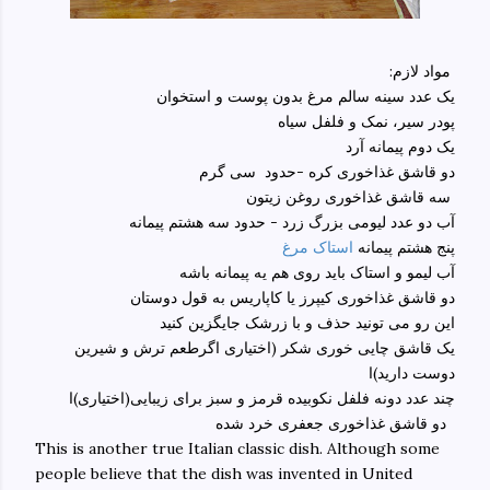
:مواد لازم
یک عدد سینه سالم مرغ بدون پوست و استخوان
پودر سیر، نمک و فلفل سیاه
یک دوم پیمانه آرد
دو قاشق غذاخوری کره -حدود سی گرم
سه قاشق غذاخوری روغن زیتون
آب دو عدد لیومی بزرگ زرد - حدود سه هشتم پیمانه
پنج هشتم پیمانه
استاک مرغ
آب لیمو و استاک باید روی هم یه پیمانه باشه
دو قاشق غذاخوری کیپرز یا کاپاریس به قول دوستان
این رو می تونید حذف و با زرشک جایگزین کنید
یک قاشق چایی خوری شکر (اختیاری اگرطعم ترش و شیرین
دوست دارید)ا
چند عدد دونه فلفل نکوبیده قرمز و سبز برای زیبایی(اختیاری)ا
دو قاشق غذاخوری جعفری خرد شده
This is another true Italian classic dish. Although some
people believe that the dish was invented in United