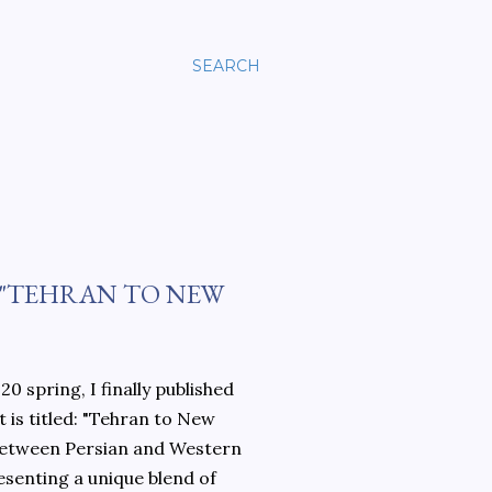
SEARCH
 "TEHRAN TO NEW
0 spring, I finally published
 is titled: "Tehran to New
 between Persian and Western
esenting a unique blend of