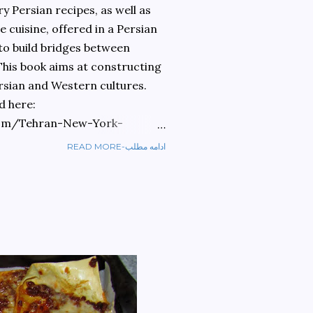
 Persian recipes, as well as
 cuisine, offered in a Persian
 to build bridges between
 This book aims at constructing
rsian and Western cultures.
d here:
om/Tehran-New-York-
READ MORE-ادامه مطلب
ref=sr_1_1?
ran+to+new+york&qid=1584810