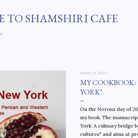
Skip to main content
 TO SHAMSHIRI CAFE
فا
March 21, 2020
MY COOKBOOK:
YORK"
On the Norouz day of 202
my book. The manuscript
York: A culinary bridge
cultures" and aims at pr