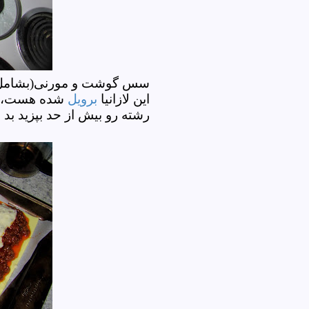
سس گوشت و مورنی(بشامل پن
این لازانیا
برویل
شده هست، رشت
رشته رو بیش از حد بپزید 