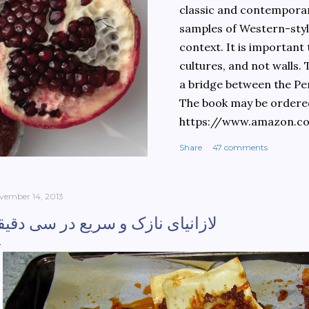
classic and contemporary
samples of Western-style
context. It is important
cultures, and not walls.
a bridge between the Pe
The book may be ordere
https://www.amazon.c
culinary-cultures-
Share
47 comments
ebook/dp/B0861H47GS/
dchild=1&keywords=teh
930&sr=8-1
vember 14, 2013
لازانیای نازک و سریع در سی دقیق