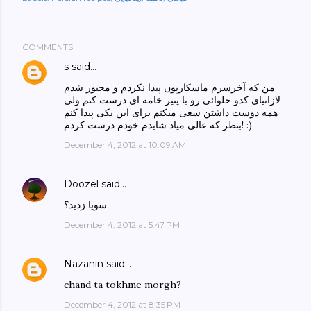
COMMENTS
s
said…
من که آخرسرم ماسکارپون پیدا نکردم و مجبور شدم
لازانیای کدو حلوائی رو با پنیر خامه ای درست کنم ولی
همه دوست داشتن سعی میکنم برای این یکی پیدا کنم
بنظر که عالی میاد شایدم خودم درست کردم! :)
December 4, 2012 at 10:09 AM
Doozel
said…
سویا زدید؟
December 4, 2012 at 5:47 PM
Nazanin
said…
chand ta tokhme morgh?
December 4, 2012 at 8:35 PM