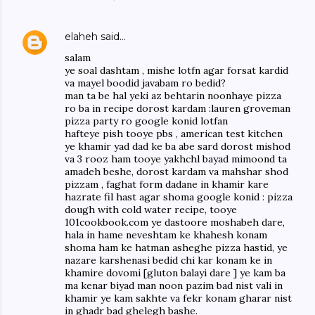
elaheh
said…
salam
ye soal dashtam , mishe lotfn agar forsat kardid
va mayel boodid javabam ro bedid?
man ta be hal yeki az behtarin noonhaye pizza
ro ba in recipe dorost kardam :lauren groveman
pizza party ro google konid lotfan
hafteye pish tooye pbs , american test kitchen
ye khamir yad dad ke ba abe sard dorost mishod
va 3 rooz ham tooye yakhchl bayad mimoond ta
amadeh beshe, dorost kardam va mahshar shod
pizzam , faghat form dadane in khamir kare
hazrate fil hast agar shoma google konid : pizza
dough with cold water recipe, tooye
101cookbook.com ye dastoore moshabeh dare,
hala in hame neveshtam ke khahesh konam
shoma ham ke hatman asheghe pizza hastid, ye
nazare karshenasi bedid chi kar konam ke in
khamire dovomi [gluton balayi dare ] ye kam ba
ma kenar biyad man noon pazim bad nist vali in
khamir ye kam sakhte va fekr konam gharar nist
in ghadr bad ghelegh bashe.