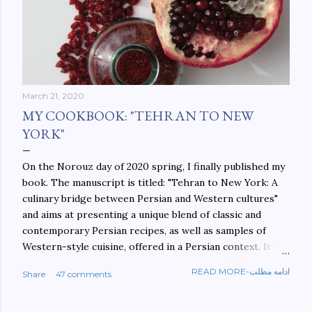
March 21, 2020
MY COOKBOOK: "TEHRAN TO NEW
YORK"
On the Norouz day of 2020 spring, I finally published my
book. The manuscript is titled: "Tehran to New York: A
culinary bridge between Persian and Western cultures"
and aims at presenting a unique blend of classic and
contemporary Persian recipes, as well as samples of
Western-style cuisine, offered in a Persian context. It is
important to build bridges between cultures, and not
READ MORE-ادامه مطلب
Share
47 comments
walls. This book aims at constructing a bridge between
the Persian and Western cultures. The book may be
ordered here: https://www.amazon.com/Tehran-New-