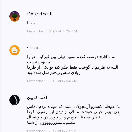
Doozel
said…
سه تا
December 5, 2012 at 4:09 AM
s
said…
نه با قارچ درست کردم سویا خیلی بین غیرگیاه خوارا
محبوب نیست
البته یه ظرفم با گوشت فقط فکر کنم تو یکی از ظرفا
زیادی سس ریختم شل شده بود
December 5, 2012 at 8:04 AM
said…
كتايون
یک قوطی کنسرو آرتیچوک داشتم که مونده بودم باهاش
چی بپزم...خیلی خوشحالم الان از دیدن این رسپی...فردا
ناهار مطمئنا" میپزم و از خوردنش خوشحال
میشم...ممنووووووون از شما
December 5, 2012 at 8:28 AM