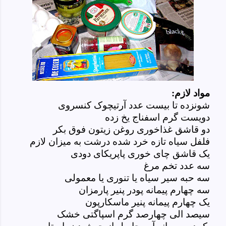
مواد لازم:
شونزده تا بیست عدد آرتیچوک کنسروی
دویست گرم اسفناج یخ زده
دو قاشق غذاخوری روغن زیتون فوق بکر
فلفل سیاه تازه خرد شده درشت به میزان لازم
یک قاشق چای خوری پاپریکای دودی
سه عدد تخم مرغ
سه حبه سیر سیاه یا تنوری یا معمولی
سه چهارم پیمانه پودر پنیر پارمزان
یک چهارم پیمانه پنیر ماسکارپون
سیصد الی چهارصد گرم اسپاگتی خشک