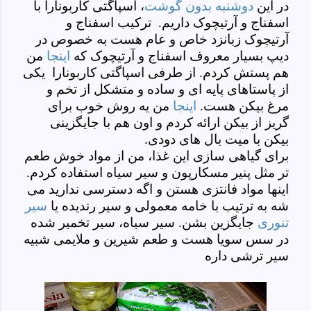
در این
دوشنبه بدون گوشت
، اسپاگتی کاربونارا با
اسفناج و آرتیچوک داریم. ترکیب اسفناج و
آرتیچوک زبانزد خاص و عام هست به خصوص در
دیپ بسیار معروف اسفناج و آرتیچوک که
اینجا
من
هم پستش کردم. از طرفی اسپاگتی کاربونارا یکی
از پاستاهای پایه ای و ساده و متشکل از تخم و
مرغ بیکن هست.
اینجا
من یه روش خوب برای
گریز از بیکن ارائه کردم و اون هم با جایگزینی
بیکن با میت بال های دودی.
برای گیاهی سازی این غذا، من از مواد خوش طعم
تر مثل پنیر مسکارپون و سیر سیاه استفاده کردم.
اینها مواد فانتزی هستن و اگه دسترسی ندارید می
شه به ترتیب با خامه معمولی و سیر رندیده یا
سیر
تنوری
جایگزین بشن. سیر سیاه، سیر تخمیر شده
در سس سویا هست و طعم شیرین و ملایمی شبیه
سیر ترشی داره