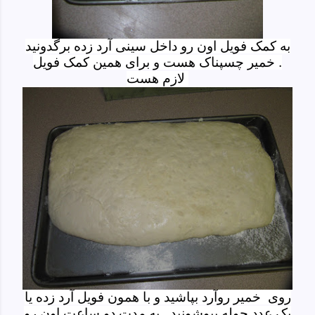
به کمک فویل اون رو داخل سینی آرد زده برگدونید
. خمیر چسپناک هست و برای همین کمک فویل
لازم هست
روی خمیر روآرد بپاشید و با همون فویل آرد زده یا
یک عدد حوله بپوشونید . به مدت دو ساعت اون رو