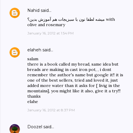
Nahid
said…
میشه لطفا نون با سبزیجات هم آموزش بدین؟ with
olive and rosemary
January 16, 2012 at 1:54 PM
elaheh
said…
salam
there is a book called my bread, same idea but
breads are making in cast iron pot, , i dont
remember the author's name but google it!! it is
one of the best sellers, tried and loved it, just
added more water than it asks for [ livig in the
mountains], you might like it also, give it a try!!!
thanks
elahe
January 16, 2012 at 8:37 PM
Doozel
said…