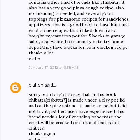
contains other kind of breads like chibbata , it
also has a very good pizza dough recipe, also
no kneading is needed, and several good
toppings for pizza,some recipes for sandviches
appitizers, this is a good book to have but i just
wrot some recipes that i liked down,i also
bought my cast iron pot for 5 bocks in garage
sale! , also wanted to remind you to try home
depot,they have blocks for your chicken recipe!
thanks a lot
elahe
January 17, 2012 at 6:58 AM
elaheh
said…
sorry but i forgot to say that in this book
chibatta[ciabatta?] is made under a clay pot lid
and on the pizza stone , it make sense but i did
not try it just because i have experienced this
bread needs a lot of kneading otherwise the
crust will be cracked or soft and that is not
chibtta!
thanks again
elahe