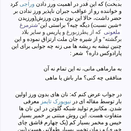
بدبخت) که این قدر در اهمیت ورز دادن
وراجی
کرد
و خواننده رو از عواقب جبران ناپذیر ورز ندادن بر
حضر داشت، حالا این نون بدون ورزش(ورزیدن
+شین نسبت) دیگه چیه؟ براستی این
"
شترمرغ
ملعونی
كه از پطرزبورغ
و پاريس و ساير بلاد
برگشته"
و از شیره جان ملت ارتزاق نموده و این
چنین تیشه به ریشه ها می زنه چه جوابی برای این
پارادوکس داره؟ شعر :
به مارماهی مانی، نه این تمام نه آن
منافقی چه کنی؟ مار باش یا ماهی
در جواب عرض کنم که: نان های بدون ورز اولین
بار توسط مقاله ای در
نیویورک تایمز
معرفی
شدن. مکانیزم تولید شبکه گلوتن در این نان ها
متفاوت هست. این روش مبتنی بر خمیر بسیار
خیس و مخمر بسیار کم (یک چهارم قاشق چای
خوری) و زمان تخمیر بسیار طولانی هست (بین