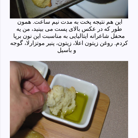
این هم نتیجه پخت به مدت نیم ساعت. همون
طور که در عکس بالای پست می بینید، من یه
محفل شاعرانه ایتالیایی به مناسبت این نون برپا
کردم. روغن زیتون اعلا، زیتون، پنیر موتزارلا، گوجه
و باسیل