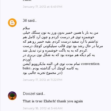
January 17, 2012 at 6:49 PM
Jill
said…
سلام
من يه بار با همين خمير بدون ورز يه نون سنگك خيلى
خوشمزه توى فر درست كردم و چون آرد كامل هم
نداشتم با آرد سفيد درست كردم. بقيه خمير رو هم كه
مرتباً در حال رشد بود توى قالب سيليكونى كوچك درست
كردم كه به يه باگت خوشمزه و ترد تبديل شد.
يه كم ديگه هم مونده بود كه به شكل نون بربرى در
آوردم.
تمام مدت توى فر، البته مايكروويو آپشن convention
bake، يه كاسه كوچك آب گذاشته بودم.
در مجموع تجربه جالبى بود:)
January 17, 2012 at 11:22 PM
Doozel
said…
That is true Elaheh! thank you again
January 18, 2012 at 5:46 AM