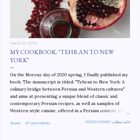
March 21, 2020
MY COOKBOOK: "TEHRAN TO NEW
YORK"
On the Norouz day of 2020 spring, I finally published my
book. The manuscript is titled: "Tehran to New York: A
culinary bridge between Persian and Western cultures"
and aims at presenting a unique blend of classic and
contemporary Persian recipes, as well as samples of
Western-style cuisine, offered in a Persian context. It is
important to build bridges between cultures, and not
READ MORE-ادامه مطلب
Share
47 comments
walls. This book aims at constructing a bridge between
the Persian and Western cultures. The book may be
ordered here: https://www.amazon.com/Tehran-New-