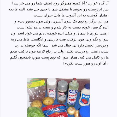
آیا گیاه خوارید؟ آیا کمبود همبرگر روح لطیف شما رو می خراشد؟
پس این پست رو بخونید تا مشکل شما تا حدی حل بشه. البته فاجعه
فقدان گوشت به این آسونی ها قابل جبران نیست
من این برگر رو توی یک شوی آشپزی، ولی بدون دستور دیدم و
ایده گرفتم . خودم دست به کار شدم و نتیجه بد هم نشد. سیب
زمینی تنوری با سماق و فلفل ایده خودمه . دلم می خواد اسم اون
شو رو بگم ولی چون ترکیب فنت فارسی و انگلیسی قاط می زنه
و دردسر عجیبی داره بی خیال می شم . شما اگه حوصله ندارید
سیب زمینی رو درست نکنید . ولی پیاز داغ لازمه چون ترکیب طعم
ها رو کامل می کنه . همان طور که توی پست سوپ بادمجون گفتم
، آها اون رو هنوز پست نکردم.ا