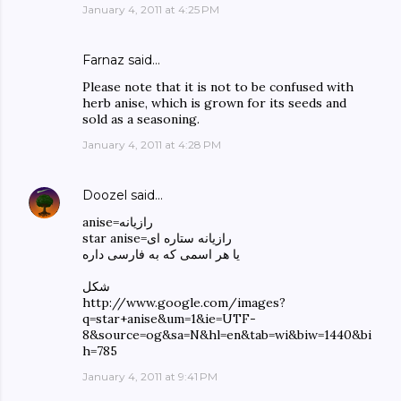
January 4, 2011 at 4:25 PM
Farnaz said…
Please note that it is not to be confused with
herb anise, which is grown for its seeds and
sold as a seasoning.
January 4, 2011 at 4:28 PM
Doozel
said…
anise=رازیانه
star anise=رازیانه ستاره ای
یا هر اسمی که به فارسی داره
شکل
http://www.google.com/images?
q=star+anise&um=1&ie=UTF-
8&source=og&sa=N&hl=en&tab=wi&biw=1440&bi
h=785
January 4, 2011 at 9:41 PM