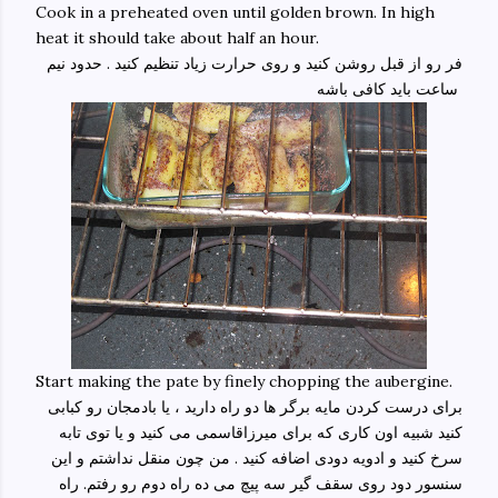
Cook in a preheated oven until golden brown. In high
heat it should take about half an hour.
فر رو از قبل روشن کنید و روی حرارت زیاد تنظیم کنید . حدود نیم
ساعت باید کافی باشه
Start making the pate by finely chopping the aubergine.
برای درست کردن مایه برگر ها دو راه دارید ، یا بادمجان رو کبابی
کنید شبیه اون کاری که برای میرزاقاسمی می کنید و یا توی تابه
سرخ کنید و ادویه دودی اضافه کنید . من چون منقل نداشتم و این
سنسور دود روی سقف گیر سه پیچ می ده راه دوم رو رفتم. راه