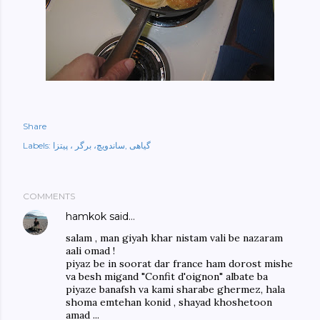
Share
Labels:
ساندویچ، برگر ، پیتزا
گیاهی
COMMENTS
hamkok
said…
salam , man giyah khar nistam vali be nazaram
aali omad !
piyaz be in soorat dar france ham dorost mishe
va besh migand "Confit d'oignon" albate ba
piyaze banafsh va kami sharabe ghermez, hala
shoma emtehan konid , shayad khoshetoon
amad ...