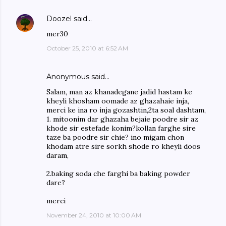
Doozel
said…
mer30
October 25, 2010 at 6:52 AM
Anonymous said…
Salam, man az khanadegane jadid hastam ke
kheyli khosham oomade az ghazahaie inja,
merci ke ina ro inja gozashtin,2ta soal dashtam,
1. mitoonim dar ghazaha bejaie poodre sir az
khode sir estefade konim?kollan farghe sire
taze ba poodre sir chie? ino migam chon
khodam atre sire sorkh shode ro kheyli doos
daram,
2.baking soda che farghi ba baking powder
dare?
merci
November 24, 2010 at 10:00 AM