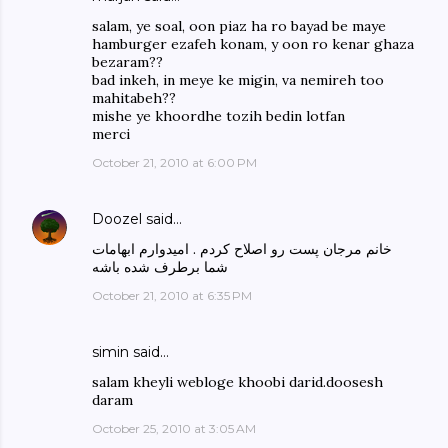
salam, ye soal, oon piaz ha ro bayad be maye
hamburger ezafeh konam, y oon ro kenar ghaza
bezaram??
bad inkeh, in meye ke migin, va nemireh too
mahitabeh??
mishe ye khoordhe tozih bedin lotfan
merci
October 21, 2010 at 6:00 PM
Doozel
said…
خانم مرجان پست رو اصلاح کردم . امیدوارم ابهامات
شما برطرف شده باشه
October 21, 2010 at 6:35 PM
simin said…
salam kheyli webloge khoobi darid.doosesh
daram
October 25, 2010 at 3:05 AM