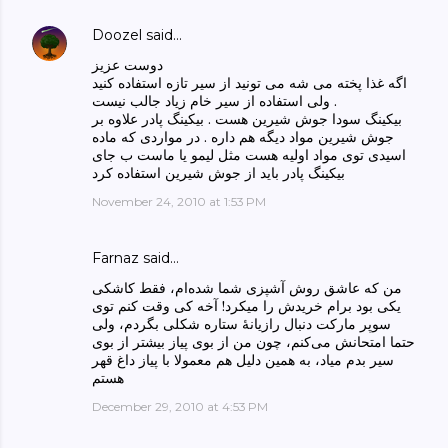
Doozel
said…
دوست عزیز
اگه غذا پخته می شه می تونید از سیر تازه استفاده کنید
ولی استفاده از سیر خام زیاد جالب نیست .
بیکینگ سودا جوش شیرین هست . بیکینگ پادر علاوه بر
جوش شیرین مواد دیگه هم داره . در مواردی که ماده
اسیدی توی مواد اولیه هست مثل لیمو یا ماست ب جای
بیکینگ پادر باید از جوش شیرین استفاده کرد
November 24, 2010 at 1:53 PM
Farnaz said…
من که عاشق روش آشپزی شما شده‌ام، فقط کاشکی‌
یکی‌ بود برام خریدش را میکرد! آخه کی وقت کنم توی
سوپر مارکت دنبال رازیانهٔ ستاره شکلی بگردم، ولی‌
حتما امتحانش می‌کنم، چون من از بوی پیاز بیشتر از بوی
سیر بدم میاد، به همین دلیل هم معمولا با پیاز داغ قهر
هستم
December 29, 2010 at 4:53 PM