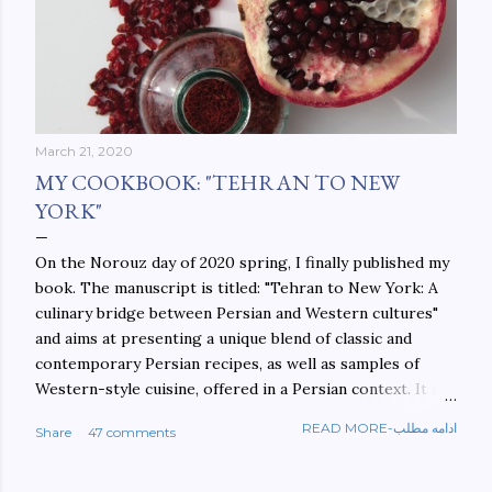
March 21, 2020
MY COOKBOOK: "TEHRAN TO NEW
YORK"
On the Norouz day of 2020 spring, I finally published my
book. The manuscript is titled: "Tehran to New York: A
culinary bridge between Persian and Western cultures"
and aims at presenting a unique blend of classic and
contemporary Persian recipes, as well as samples of
Western-style cuisine, offered in a Persian context. It is
important to build bridges between cultures, and not
READ MORE-ادامه مطلب
Share
47 comments
walls. This book aims at constructing a bridge between
the Persian and Western cultures. The book may be
ordered here: https://www.amazon.com/Tehran-New-