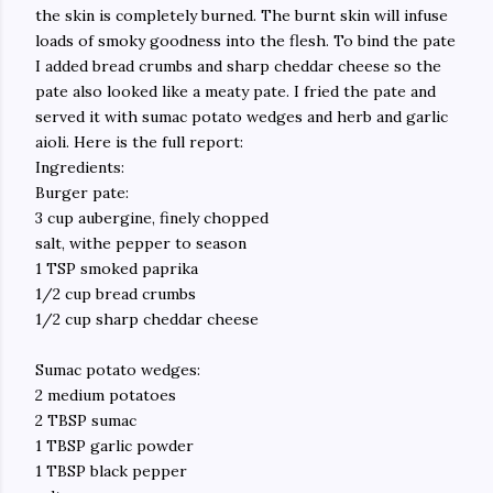
the skin is completely burned. The burnt skin will infuse
loads of smoky goodness into the flesh. To bind the pate
I added bread crumbs and sharp cheddar cheese so the
pate also looked like a meaty pate. I fried the pate and
served it with sumac potato wedges and herb and garlic
aioli. Here is the full report:
Ingredients:
Burger pate:
3 cup aubergine, finely chopped
salt, withe pepper to season
1 TSP smoked paprika
1/2 cup bread crumbs
1/2 cup sharp cheddar cheese
Sumac potato wedges:
2 medium potatoes
2 TBSP sumac
1 TBSP garlic powder
1 TBSP black pepper