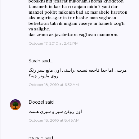
bebakhshid jesarat mikonam.shoma khodeton
tamameh in kar ha ro anjam midn ? yani dar
manzel pokht mikonin bad az marahele kareton
aks migirin.agar in tor bashe man vaghean
behetoon tabrik migam vaseye in hameh zogh
va salighe.
dar zemn az javabetoon vaghean mamnoon.
October 17, 2010 at 2:42 PM
Sarah said…
مرسی اما جدا فاجعه نیست ،راستی اون مایع سبز رنگ
روی مایونز چیه؟
October 18, 2010 at 6:32 AM
Doozel
said…
اون روغن سیر و سبزی هست
October 18, 2010 at 8:46 AM
marjan said…