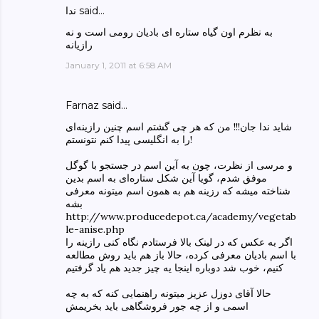
ندا said…
به نظرم اون گیاه ستاره ای بادیان رومی است و نه
رازیانه
January 1, 2011 at 6:58 AM
Farnaz said…
شاید ندا جان!!! من که هر چی‌ گشتم اسم چنین رازینه‌ای
را به انگلیسی‌ پیدا کنم نتونستم!
و مرسی‌ از نظرت، چون به آین اسم در جستجو با گوگل
موفق شدم، گویا آین شکل ستاره‌ای به اسم بدین
شناخته میشه که رزینه هم به همون اسم میتونه معرفی‌
بشه
http://www.producedepot.ca/academy/vegetab
le-anise.php
اگر به عکس که در لینک بالا فرستادم نگاه کنی‌ رازینه را
با اسم بادیان معرفی‌ کرده، حالا باز هم باید روش مطالعه
کنیم، خوب شد دوباره اینجا یه چیز جدید هم یاد گرفتیم
حالا آقای دوزل عزیز میتونه راهنمایی کنه که به چه
اسمی و از چه جور فروشگاهی باید بخریمش