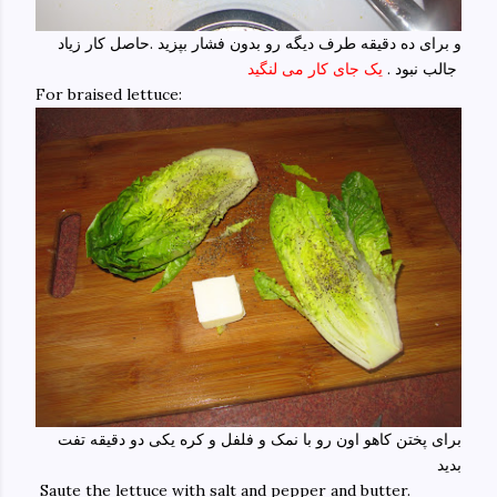
و برای ده دقیقه طرف دیگه رو بدون فشار بپزید .حاصل کار زیاد
جالب نبود .
یک جای کار می لنگید
For braised lettuce:
برای پختن کاهو اون رو با نمک و فلفل و کره یکی دو دقیقه تفت
بدید
Saute the lettuce with salt and pepper and butter.