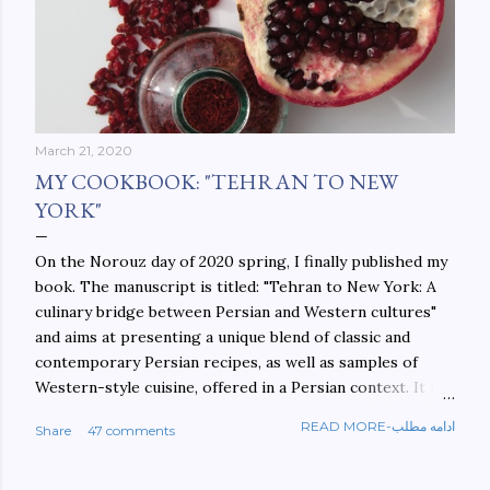
March 21, 2020
MY COOKBOOK: "TEHRAN TO NEW
YORK"
On the Norouz day of 2020 spring, I finally published my
book. The manuscript is titled: "Tehran to New York: A
culinary bridge between Persian and Western cultures"
and aims at presenting a unique blend of classic and
contemporary Persian recipes, as well as samples of
Western-style cuisine, offered in a Persian context. It is
important to build bridges between cultures, and not
READ MORE-ادامه مطلب
Share
47 comments
walls. This book aims at constructing a bridge between
the Persian and Western cultures. The book may be
ordered here: https://www.amazon.com/Tehran-New-