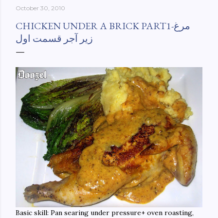
October 30, 2010
York-culinary-cultures-
ebook/dp/B0861H47GS/ref=sr_1_1?
CHICKEN UNDER A BRICK PART1-مرغ
dchild=1&keywords=tehran+to+new+york&qid=158481093
زیر آجر قسمت اول
0&sr=8-1
Basic skill: Pan searing under pressure+ oven roasting,