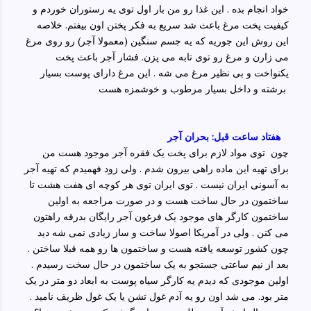
خواد انجام بده . این غذا رو من بار اول توی یه رستوران خوردم و
کیفیت پخت مرغ باعث شد سریع به فکر پختن اون بیفتم. خلاصه
این روش این جوریه که یه جسم سنگین (معمولا آجر) رو روی مرغ
می زارن و مرغ رو توی تابه می پزن. فشار آجر باعث پخت
یکنواخت و بی نظیر مرغ می شه . این مرغ دارای پوست بسیار
برشته و داخل بسیار مرطوب و خوشمزه هست
هفتاد ساعت قبل: بحران آجر
چون توی مواد لازم برای پخت یک فقره آجر موجود هست من
برای تهیه این ماده راهی بیرون شدم . ولی زود فهمیدم که تهیه آجر
به آسونی ایران نیست . توی ایران توی هر کوچه ای هفت هشت تا
ساختمون در حال ساخت هست و در صورت مراجعه به اولین
ساختمون کارگر های موجود یک فرغون آجر رایگان بدرقه راهتون
می کنن . ولی در آمریکا اصولا ساخت و ساز زیادی نمی شه دید
چون کشور توسعه یافته هست و ساختمون ها رو همه قبلا ساختن .
بعد از نیم ساعتی جستجو به یک ساختمون در حال سخت رسیدم .
اولین موجودی که دیدم یه کارگر سیاه پوست به ابعاد دو متر در یک
متر بود. می شد اون رو یه آدم غول تشن یا یک غول ظریف نامید .