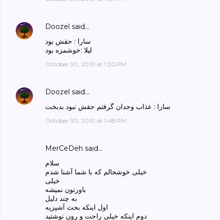
Doozel
said…
سارا : حقش بود
لیلا :خوشمزه بود
October 30, 2010 at 1:20 PM
Doozel
said…
سارا : عذاب وجدان گرفتم حقش نبود بدبخت
October 30, 2010 at 1:48 PM
MerCeDeh
said…
سلام
خیلی خوشحالم که با شما آشنا شدم
خیلی
باورتون نمیشه
به چند دلیل
اول اینکه بحث آشپزیه
دوم اینکه خیلی راحت و رون نوشتید