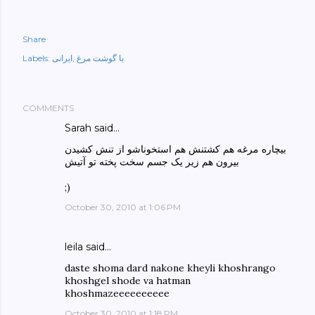
Share
با گوشت مرغ
ایرانی
Labels:
COMMENTS
Sarah said…
بیچاره مرغه هم کشتنش هم استخوناشو از تنش کشیدن
بیرون هم زیر یک جسم سخت پخته تو آتیش
;)
October 30, 2010 at 1:06 PM
leila
said…
daste shoma dard nakone kheyli khoshrango
khoshgel shode va hatman
khoshmazeeeeeeeeee
October 30, 2010 at 1:18 PM