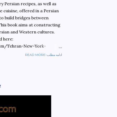
 Persian recipes, as well as
 cuisine, offered in a Persian
 to build bridges between
 This book aims at constructing
rsian and Western cultures.
d here:
om/Tehran-New-York-
READ MORE-ادامه مطلب
ref=sr_1_1?
ran+to+new+york&qid=1584810
ب