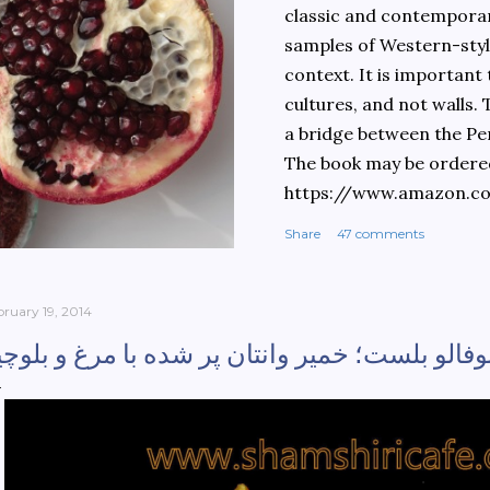
classic and contemporary
samples of Western-style
context. It is important
cultures, and not walls.
a bridge between the Pe
The book may be ordere
https://www.amazon.c
culinary-cultures-
Share
47 comments
ebook/dp/B0861H47GS/
dchild=1&keywords=teh
930&sr=8-1
bruary 19, 2014
وفالو بلست؛ خمیر وانتان پر شده با مرغ و بلوچی