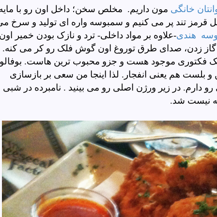
انتان خانگی
مون داریم. مخلص سخن؛ داخل اون رو با مایه
 قرمز تند پر می کنیم و سمبوسه واره ای تولید و سرخ می
سه هندی
-علاوه بر مواد داخلی- ترد و نازک بودن خمیر اون
از زدن، صدای طرق توروغ اون گوش فلک رو کر می کنه.
یک فکتوری موجود هست و جزو محبوب ترین هاست. بوفالو
 بلست هم یعنی انفجار. لذا اینجا من سعی بر بازسازی
تی رو دارم. در زیر ورژن اصلی رو می بینید . نامبرده در شبی
 سر به نیست شد.