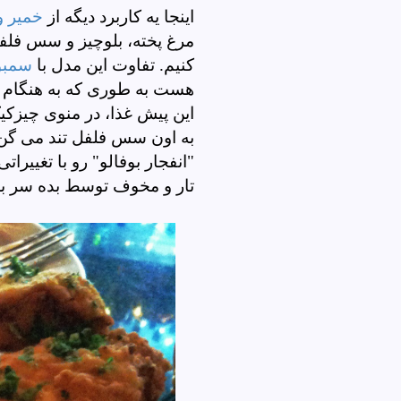
اینجا یه کاربرد دیگه از
خمیر و
مرغ پخته، بلوچیز و سس فلفل
کنیم. تفاوت این مدل با
سمبو
هست به طوری که به هنگام گ
این پیش غذا، در منوی چیزک
به اون سس فلفل تند می گن و
"انفجار بوفالو" رو با تغییرا
تار و مخوف توسط بده