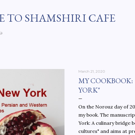
Skip to main content
 TO SHAMSHIRI CAFE
فا
March 21, 2020
MY COOKBOOK:
YORK"
On the Norouz day of 202
my book. The manuscript
York: A culinary bridge
cultures" and aims at pr