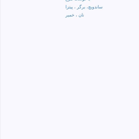
ساندویچ، برگر ، پیتزا
نان ، خمیر