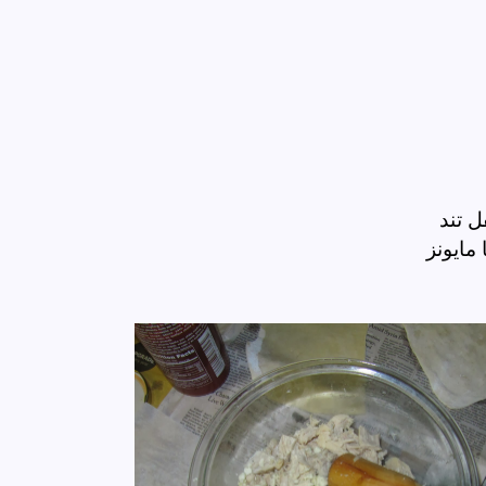
 تند
 مایونز