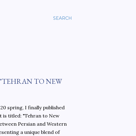
SEARCH
 "TEHRAN TO NEW
0 spring, I finally published
 is titled: "Tehran to New
 between Persian and Western
esenting a unique blend of