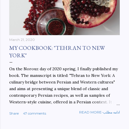
March 21, 2020
MY COOKBOOK: "TEHRAN TO NEW
YORK"
On the Norouz day of 2020 spring, I finally published my
book. The manuscript is titled: "Tehran to New York: A
culinary bridge between Persian and Western cultures"
and aims at presenting a unique blend of classic and
contemporary Persian recipes, as well as samples of
Western-style cuisine, offered in a Persian context. It is
important to build bridges between cultures, and not
READ MORE-ادامه مطلب
Share
47 comments
walls. This book aims at constructing a bridge between
the Persian and Western cultures. The book may be
ordered here: https://www.amazon.com/Tehran-New-