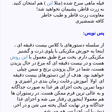
فیله ماهی سرخ شده (مثلا
این
) هم امتحان کنید.
به زرت قاطر، پشیمان نخواهید شد!
معاونت زرت قاطر و طیب خاطر
کافه شمشیری
پس نویس:
از سلسله دستورهای با کلاس بیست دقیقه ای ،
اینجا یه خورش مکزیکی با پلوی ذرت و گشنیز
مکزیکی دارم. پخت مرغ طبق معمول با
این روش
هست و در بیست دقیقه ای که مرغ در حال پزیدن
هست، شما در حال پزوندن برنج و سس چیلی
خواهید بود. هدف از این دستورهای بیست دقیقه
ای اولا آموزش رعایت زمان بندی در آشپزی و
دوما تمرین پخت اجزای هر غذا به صورت جداگانه
و به عالی ترین فرم ممکن هست. در رستوران ها
هم معمولا اینجوری رفتار می شه و اجزای غذا
جداگانه و در نهایت کمال پخته می شن و در آخر،
دیش با این اجزا سر هم می شه.