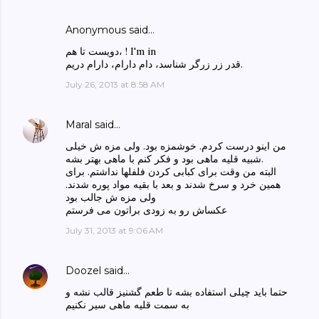
Anonymous said…
دویست تا هم، ! I'm in
قدر زر زرگر شناسد، دام دارام، دارام دریم.
July 26, 2013 at 8:58 AM
Maral
said…
من اینو درست کردم. خوشمزه بود. ولی مزه ش خیلی
شبیه قلیه ماهی بود و فکر کنم با ماهی بهتر بشه.
البته من وقت برای کبابی کردن فلفلها نداشتم. برای
همین خرد و سرخ شدند و بعد با بقیه مواد پوره شدند.
ولی مزه ش جالب بود
عکساش رو به زودی براتون می فرستم
July 31, 2013 at 9:06 AM
Doozel
said…
حتما باید چیلی استفاده بشه تا طعم گشنیز قالب نشه و
به سمت قلیه ماهی سیر نکنیم