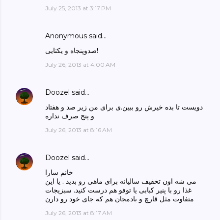
July 25, 2013 at 3:17 PM
Anonymous said…
صدوپنجاه و یکتایی!
July 26, 2013 at 4:00 AM
Doozel
said…
دویست تا بده خیرش رو ببین.ی برای من زیر صد و هفتاد
و پنج صرف نداره
July 26, 2013 at 8:16 AM
Doozel
said…
خانم سارا
می شه اون تخفیف سالیانه برای ماهی رو بدید . یا این
غذا رو با پنیر کبابی یا توفو هم درست کنید. سبزیجات
متفاوت مثل قارچ و بادمجان هم که جای خود رو دارن
July 26, 2013 at 8:17 AM