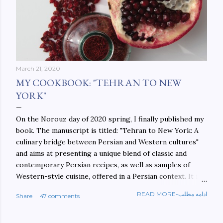
March 21, 2020
MY COOKBOOK: "TEHRAN TO NEW
YORK"
On the Norouz day of 2020 spring, I finally published my
book. The manuscript is titled: "Tehran to New York: A
culinary bridge between Persian and Western cultures"
and aims at presenting a unique blend of classic and
contemporary Persian recipes, as well as samples of
Western-style cuisine, offered in a Persian context. It is
important to build bridges between cultures, and not
READ MORE-ادامه مطلب
Share
47 comments
walls. This book aims at constructing a bridge between
the Persian and Western cultures. The book may be
ordered here: https://www.amazon.com/Tehran-New-