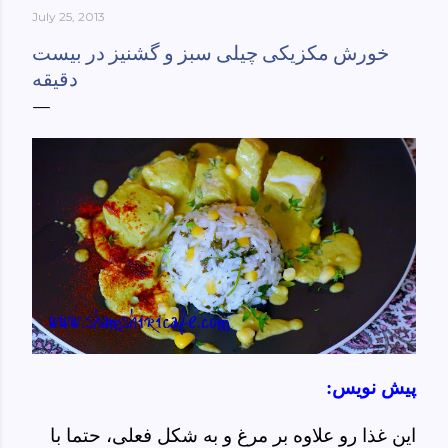
July 25, 2013
York-culinary-cultures-
ebook/dp/B0861H47GS/ref=sr_1_1?
خورش مکزیکی چیلی سبز و گشنیز در بیست
dchild=1&keywords=tehran+to+new+york&qid=158481093
دقیقه
0&sr=8-1
پیش نویس:
این غذا رو علاوه بر مرغ و به شکل فعلی، حتما با