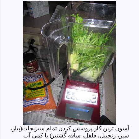
آسون ترین کار پروسس کردن تمام سبزیجات(پیاز،
سیر، زنجبیل، فلفل، ساقه گشنیز) با کمی آب