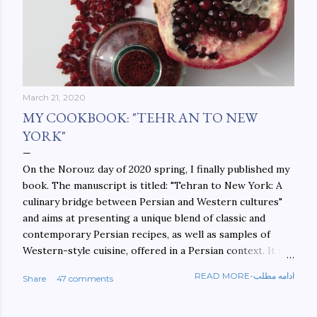
March 21, 2020
MY COOKBOOK: "TEHRAN TO NEW
YORK"
On the Norouz day of 2020 spring, I finally published my
book. The manuscript is titled: "Tehran to New York: A
culinary bridge between Persian and Western cultures"
and aims at presenting a unique blend of classic and
contemporary Persian recipes, as well as samples of
Western-style cuisine, offered in a Persian context. It is
important to build bridges between cultures, and not
READ MORE-ادامه مطلب
Share
47 comments
walls. This book aims at constructing a bridge between
the Persian and Western cultures. The book may be
ordered here: https://www.amazon.com/Tehran-New-