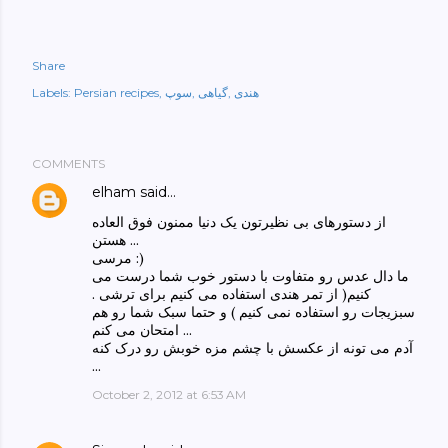
Share
هندی
گیاهی
سوپ
Persian recipes
Labels:
COMMENTS
elham
said…
از دستورهای بی نظیرتون یک دنیا ممنون فوق العاده
هستن ...
مرسی :)
ما دال عدس رو متفاوت با دستور خوب شما درست می
کنیم( از تمر هندی استفاده می کنیم برای ترشی .
سبزیجات رو استفاده نمی کنیم ) و حتما سبک شما رو هم
امتحان می کنم ...
آدم می تونه از عکسش با چشم مزه خوبش رو درک کنه
...
October 2, 2012 at 6:53 AM