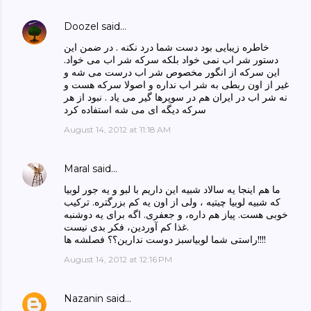
Doozel
said…
خاطره زیبایی بود دست شما درد نکنه . در ضمن این
دستور شر اب نمی خواد بلکه سرکه شر اب می خواد.
این سرکه از انگور مخصوص شر اب درست می شه و
غیر از اون ربطی به شر اب نداره و اصولا سرکه هست و
نه شر اب در ایران هم در سوپرها گیر می یاد . نبود از هر
سرکه دیگه ای می شه استفاده کرد
August 14, 2012 at 11:18 AM
Maral
said…
ما هم اینجا یه سالاد شبیه این داریم با لبو و یه جور لوبیا
که شبیه لوبیا چیتیه ، ولی از اون یه کم بزرگتره. ترکیب
خوبی هست. پیاز هم داره، و جعفری. اگه برای یه دوشنبه
غذا کم آوردین، فکر بدی نیست.
راستی شما لوبیاسبز دوست ندارین؟؟ فصلشه ها!!!!
August 14, 2012 at 12:16 PM
Nazanin
said…