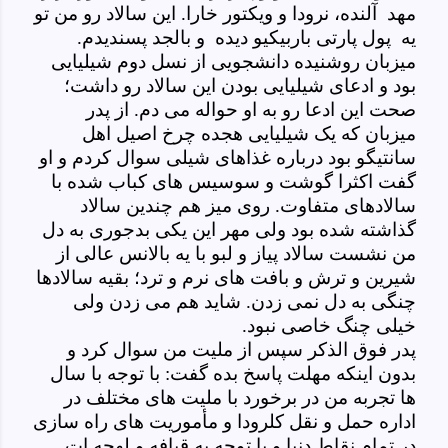
مهد آلنده، نرودا و ویکتور خارا. این سالاد رو من تو
یه پول پارتی باربیکیو دیده و بالجد پسندیدم.
میزبان روشنیده دانشجویی از نسل دوم شیلیایی
بود و ادعای شیلیایی بودن این سالاد رو داشت؛
صحت این ادعا رو به او حواله می دم. از پدر
میزبان که یک شیلیایی هجده چرخ اصیل اهل
سانتیگو بود درباره غذاهای شیلی سوال کردم و او
گفت اکثرا گوشت و سوسیس های کباب شده با
سالادهای متفاوت. روی میز هم چندین سالاد
گذاشته شده بود ولی مهر این یکی بدجوری به دل
من نشست سالاد پیاز و لبو با یه بالانس عالی از
شیرین و ترش و بافت های نرم و ترد؛ بقیه سالادها
چنگی به دل نمی زدن. شاید هم می زدن ولی
خیلی چنگ خاصی نبود.
پدر فوق الذکر سپس از ملیت من سوال کرد و
بدون اینکه مهلت پاسخ بده گفت: با توجه با سال
ها تجربه من در برخورد با ملیت های مختلف در
اداره حمل و نقل کلرودا و مأموریت های راه سازی
در تمام نقاط دنیا و با توجه به قیافه و لهجه ات