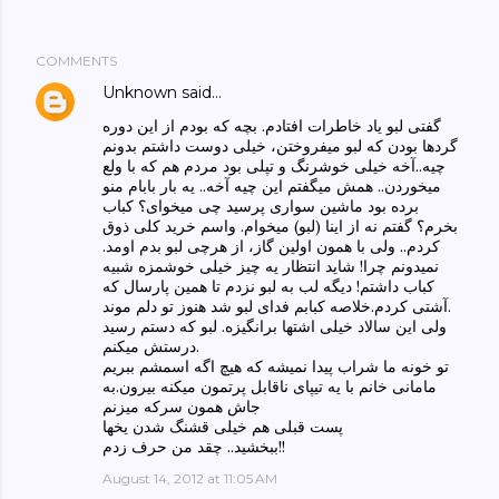
COMMENTS
Unknown
said…
گفتی لبو یاد خاطرات افتادم. بچه که بودم از این دوره
گردها بودن که لبو میفروختن، خیلی دوست داشتم بدونم
چیه..آخه خیلی خوشرنگ و تپلی بود مردم هم که با ولع
میخوردن.. همش میگفتم این چیه آخه.. یه بار بابام منو
برده بود ماشین سواری پرسید چی میخوای؟ کباب
بخرم؟ گفتم نه از اینا (لبو) میخوام. واسم خرید کلی ذوق
کردم.. ولی با همون اولین گاز، از هرچی لبو بدم اومد.
نمیدونم چرا! شاید انتظار یه چیز خیلی خوشمزه شبیه
کباب داشتم! دیگه لب به لبو نزدم تا همین پارسال که
آشتی کردم.خلاصه کبابم فدای لبو شد هنوز تو دلم موند.
ولی این سالاد خیلی اشتها برانگیزه. لبو که دستم رسید
درستش میکنم.
تو خونه ما شراب پیدا نمیشه که هیچ اگه اسمشم ببریم
مامانی خانم با یه تیپای ناقابل پرتمون میکنه بیرون.به
جاش همون سرکه میزنم
پست قبلی هم خیلی قشنگ شدن یخها
ببخشید.. چقد من حرف زدم!!
August 14, 2012 at 11:05 AM