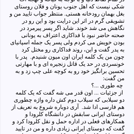
شکی نیست که اهل جنوب یونان و فلان روستای
بغل بهمان رودخانه هستی. منتظر جواب تایید من و
تشویقی گرم در اثر این درایت بود و این رو در
نگاهش می شد خوند. شاید اگر پسر پیرمرد در
صحنه حاضر نبود با فداکاری اعتراف به یونانی
بودن خویش می کردم ولی پسر یک جمله اسپانیای
به پدر گفت و این، روند فداکاری رو مختل کرد
چون من یک کلمه ایران اون میون شنیدم. پدر با
خونسردی در حد یک قاتل زنجیره ای و با مهارتی
تحسین برانگیز خود رو به کوچه علی چپ زد و به
من گفت:
چه طوری ...؟
از جزئیات ... اون قدر می شه گفت که یک کلمه
دو سیلابی که سیلاب دوم کش داره واژه چطوری
هم فارسی ادا شد. آری دوباره شروع به تعریف از
دوستای ایرانی سابقش در دانشگاه کلرودا و
همکارهای فعلی در اداره حمل و نقل کلرودا کرد و
گفت که دوستای ایرانی زیادی داره و من در تایید