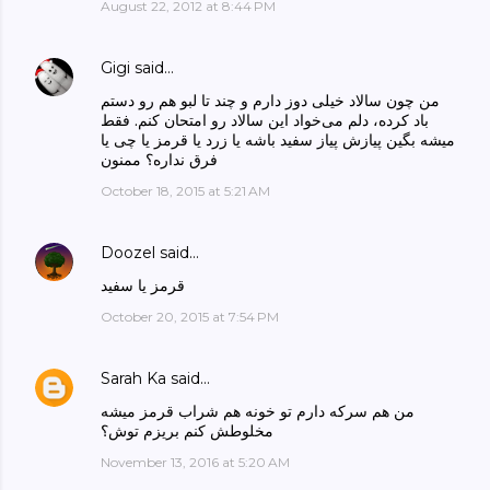
August 22, 2012 at 8:44 PM
Gigi
said…
من چون سالاد خیلی دوز دارم و چند تا لبو هم رو دستم
باد کرده، دلم می‌خواد این سالاد رو امتحان کنم. فقط
میشه بگین پیازش پیاز سفید باشه یا زرد یا قرمز یا چی یا
فرق نداره؟ ممنون
October 18, 2015 at 5:21 AM
Doozel
said…
قرمز یا سفید
October 20, 2015 at 7:54 PM
Sarah Ka
said…
من هم سرکه دارم تو خونه هم شراب قرمز میشه
مخلوطش کنم بریزم توش؟
November 13, 2016 at 5:20 AM