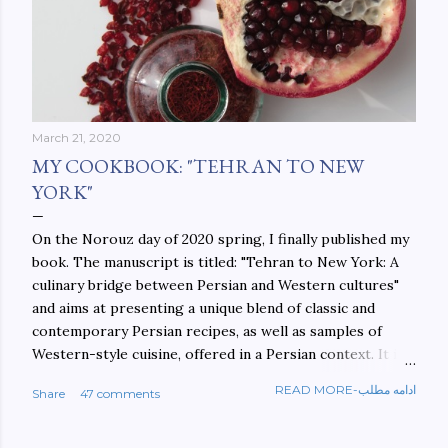
March 21, 2020
MY COOKBOOK: "TEHRAN TO NEW
YORK"
On the Norouz day of 2020 spring, I finally published my
book. The manuscript is titled: "Tehran to New York: A
culinary bridge between Persian and Western cultures"
and aims at presenting a unique blend of classic and
contemporary Persian recipes, as well as samples of
Western-style cuisine, offered in a Persian context. It is
important to build bridges between cultures, and not
READ MORE-ادامه مطلب
Share
47 comments
walls. This book aims at constructing a bridge between
the Persian and Western cultures. The book may be
ordered here: https://www.amazon.com/Tehran-New-