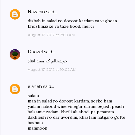
Nazanin
said…
dishab in salad ro dorost kardam va vaghean
khoshmazze va taze bood. merci.
August 17, 2012 at 7:08 AM
Doozel
said…
خوشحالم که مفید افتاد
August 17, 2012 at 10:02 AM
elaheh
said…
salam
man in salad ro dorost kardam, serke ham
yadam nabood wine vinegar daram bejash peach
balsamic zadam, kheili ali shod, pa pesaram
dakhlesh ro dar avordim, khastam natijaro gofte
basham
mamnoon