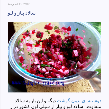
August 13, 2012
York-culinary-cultures-
ebook/dp/B0861H47GS/ref=sr_1_1?
سالاد پیاز و لبو
dchild=1&keywords=tehran+to+new+york&qid=158481093
0&sr=8-1
دوشنبه ای بدون گوشت
دیگه و این بار یه سالاد
متفاوت. سالاد لبو و پیاز از شیلی اون کشور دراز