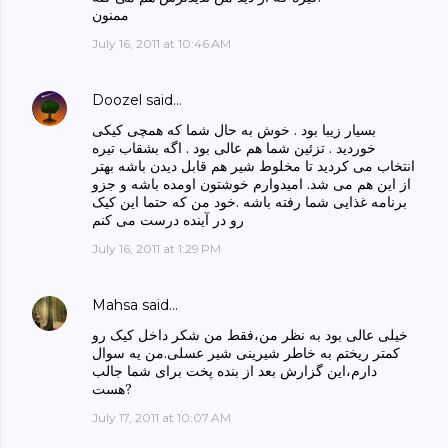
ممنون
July 16, 2011 at 10:46 AM
Doozel
said…
بسیار زیبا بود . خوش به حال شما که همچی کیکی
خوردید . تزئین شما هم عالی بود . اگه بشقاب تیره
انتخاب می کردید تا مخلوط شیر هم قابل دیدن باشه بهتر
از این هم می شد. امیدوارم خوشتون اومده باشه و جزو
برنامه غذایی شما رفته باشه .خود من که حتما این کیک
رو در آینده درست می کنم
July 16, 2011 at 1:29 PM
Mahsa
said…
خیلی عالی بود به نظر من،فقط من شکر داخل کیک رو
کمتر ریختم به خاطر شیرینی شیر عسلی.من یه سوال
دارم،این گزارش بعد از بنده پخت برای شما جالب
هست?
July 17, 2011 at 10:07 AM