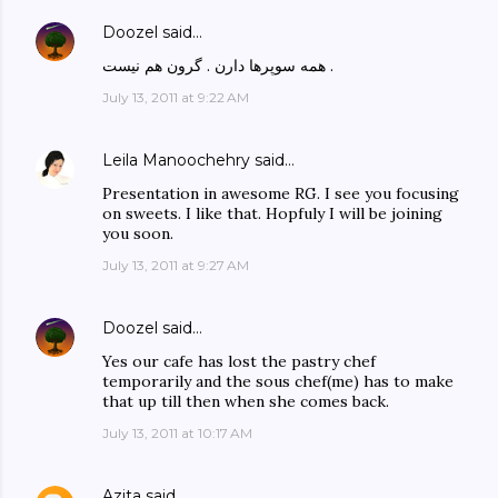
Doozel
said…
همه سوپرها دارن . گرون هم نیست .
July 13, 2011 at 9:22 AM
Leila Manoochehry
said…
Presentation in awesome RG. I see you focusing
on sweets. I like that. Hopfuly I will be joining
you soon.
July 13, 2011 at 9:27 AM
Doozel
said…
Yes our cafe has lost the pastry chef
temporarily and the sous chef(me) has to make
that up till then when she comes back.
July 13, 2011 at 10:17 AM
Azita
said…