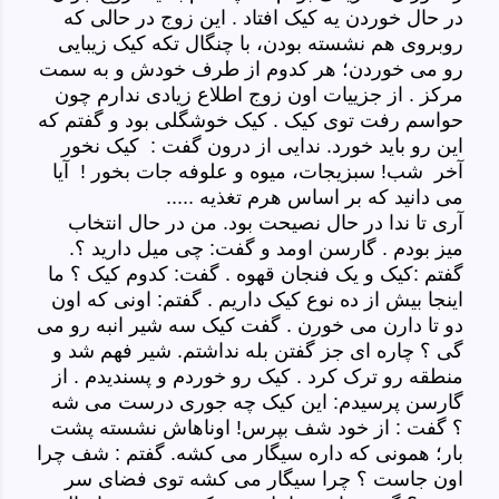
در حال خوردن یه کیک افتاد . این زوج در حالی که
روبروی هم نشسته بودن، با چنگال تکه کیک زیبایی
رو می خوردن؛ هر کدوم از طرف خودش و به سمت
مرکز . از جزییات اون زوج اطلاع زیادی ندارم چون
حواسم رفت توی کیک . کیک خوشگلی بود و گفتم که
این رو باید خورد. ندایی از درون گفت : کیک نخور
آخر شب! سبزیجات، میوه و علوفه جات بخور ! آیا
می دانید که بر اساس هرم تغذیه .....
آری تا ندا در حال نصیحت بود. من در حال انتخاب
میز بودم . گارسن اومد و گفت: چی میل دارید ؟.
گفتم :کیک و یک فنجان قهوه . گفت: کدوم کیک ؟ ما
اینجا بیش از ده نوع کیک داریم . گفتم: اونی که اون
دو تا دارن می خورن . گفت کیک سه شیر انبه رو می
گی ؟ چاره ای جز گفتن بله نداشتم. شیر فهم شد و
منطقه رو ترک کرد . کیک رو خوردم و پسندیدم . از
گارسن پرسیدم: این کیک چه جوری درست می شه
؟ گفت : از خود شف بپرس! اوناهاش نشسته پشت
بار؛ همونی که داره سیگار می کشه. گفتم : شف چرا
اون جاست ؟ چرا سیگار می کشه توی فضای سر