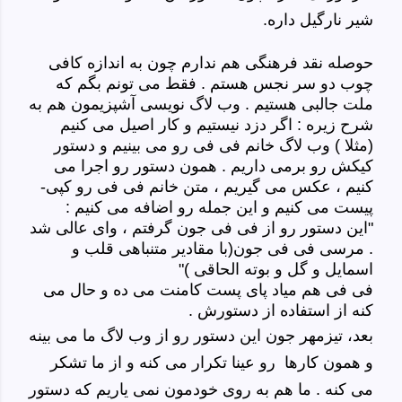
شیر نارگیل داره.
حوصله نقد فرهنگی هم ندارم چون به اندازه کافی
چوب دو سر نجس هستم . فقط می تونم بگم که
ملت جالبی هستیم . وب لاگ نویسی آشپزیمون هم به
شرح زیره : اگر دزد نیستیم و کار اصیل می کنیم
(مثلا ) وب لاگ خانم فی فی رو می بینیم و دستور
کیکش رو برمی داریم . همون دستور رو اجرا می
کنیم ، عکس می گیریم ، متن خانم فی فی رو کپی-
پیست می کنیم و این جمله رو اضافه می کنیم :
"این دستور رو از فی فی جون گرفتم ، وای عالی شد
. مرسی فی فی جون(با مقادیر متنباهی قلب و
اسمایل و گل و بوته الحاقی )"
فی فی هم میاد پای پست کامنت می ده و حال می
کنه از استفاده از دستورش .
بعد، تیزمهر جون این دستور رو از وب لاگ ما می بینه
و همون کارها رو عینا تکرار می کنه و از ما تشکر
می کنه . ما هم به روی خودمون نمی یاریم که دستور