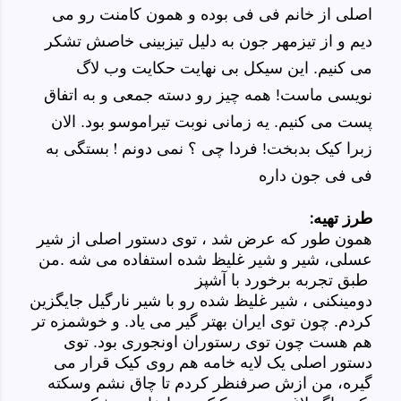
اصلی از خانم فی فی بوده و همون کامنت رو می
دیم و از
تیزمهر
جون
به دلیل تیزبینی خاصش تشکر
می کنیم. این سیکل بی نهایت حکایت وب لاگ
نویسی ماست! همه چیز رو دسته جمعی و به اتفاق
پست می کنیم. یه زمانی نوبت تیراموسو بود. الان
فردا چی ؟ نمی دونم ! بستگی به
زبرا کیک بدبخت!
فی فی جون داره
طرز تهیه:
همون طور که عرض شد ، توی دستور اصلی از شیر
عسلی، شیر و شیر غلیظ شده استفاده می شه .من
طبق تجربه برخورد با آشپز
دومینکنی ، شیر غلیظ شده رو با شیر نارگیل جایگزین
کردم. چون توی ایران بهتر گیر می یاد. و خوشمزه تر
هم هست چون توی رستوران اونجوری بود. توی
دستور اصلی یک لایه خامه هم روی کیک قرار می
گیره، من ازش صرفنظر کردم تا چاق نشم وسکته