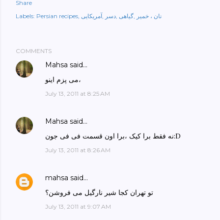
Share
نان ، خمیر
گیاهی
دسر
آمریکایی
Persian recipes
Labels:
COMMENTS
Mahsa
said…
می پزم اینو،
July 13, 2011 at 8:25 AM
Mahsa
said…
نه فقط برا کیک ،برا اون قسمت فی فی جون:D
July 13, 2011 at 8:26 AM
mahsa
said…
تو تهران کجا شیر نارگیل می فروشن؟
July 13, 2011 at 9:07 AM