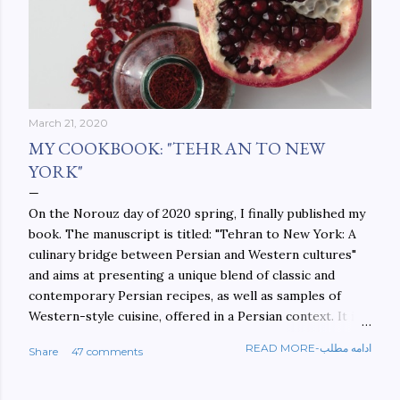
March 21, 2020
MY COOKBOOK: "TEHRAN TO NEW
YORK"
On the Norouz day of 2020 spring, I finally published my
book. The manuscript is titled: "Tehran to New York: A
culinary bridge between Persian and Western cultures"
and aims at presenting a unique blend of classic and
contemporary Persian recipes, as well as samples of
Western-style cuisine, offered in a Persian context. It is
important to build bridges between cultures, and not
READ MORE-ادامه مطلب
Share
47 comments
walls. This book aims at constructing a bridge between
the Persian and Western cultures. The book may be
ordered here: https://www.amazon.com/Tehran-New-