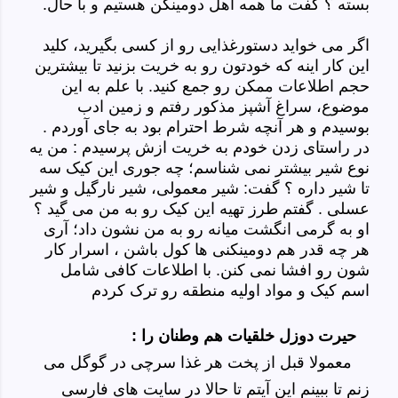
بسته ؟ گفت ما همه اهل دومینکن هستیم و با حال.
اگر می خواید دستورغذایی رو از کسی بگیرید، کلید
این کار اینه که خودتون رو به خریت بزنید تا بیشترین
حجم اطلاعات ممکن رو جمع کنید. با علم به این
موضوع، سراغ آشپز مذکور رفتم و زمین ادب
بوسیدم و هر آنچه شرط احترام بود به جای آوردم .
در راستای زدن خودم به خریت ازش پرسیدم : من یه
نوع شیر بیشتر نمی شناسم؛ چه جوری این کیک سه
تا شیر داره ؟ گفت: شیر معمولی، شیر نارگیل و شیر
عسلی . گفتم طرز تهیه این کیک رو به من می گید ؟
او به گرمی انگشت میانه رو به من نشون داد؛ آری
هر چه قدر هم دومینکنی ها کول باشن ، اسرار کار
شون رو افشا نمی کنن. با اطلاعات کافی شامل
اسم کیک و مواد اولیه منطقه رو ترک کردم
حیرت دوزل خلقیات هم وطنان را :
معمولا قبل از پخت هر غذا سرچی در گوگل می
زنم تا ببینم این آیتم تا حالا در سایت های فارسی