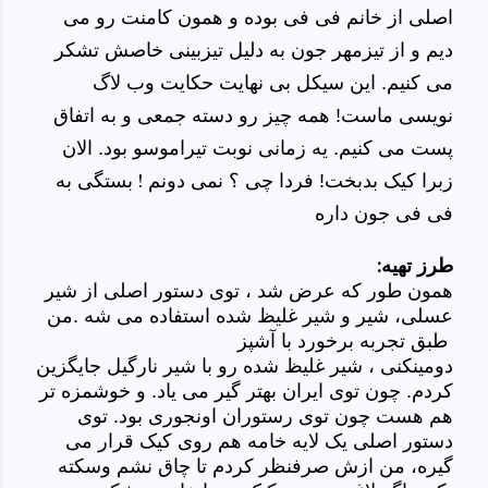
اصلی از خانم فی فی بوده و همون کامنت رو می
دیم و از
تیزمهر
جون
به دلیل تیزبینی خاصش تشکر
می کنیم. این سیکل بی نهایت حکایت وب لاگ
نویسی ماست! همه چیز رو دسته جمعی و به اتفاق
پست می کنیم. یه زمانی نوبت تیراموسو بود. الان
فردا چی ؟ نمی دونم ! بستگی به
زبرا کیک بدبخت!
فی فی جون داره
طرز تهیه:
همون طور که عرض شد ، توی دستور اصلی از شیر
عسلی، شیر و شیر غلیظ شده استفاده می شه .من
طبق تجربه برخورد با آشپز
دومینکنی ، شیر غلیظ شده رو با شیر نارگیل جایگزین
کردم. چون توی ایران بهتر گیر می یاد. و خوشمزه تر
هم هست چون توی رستوران اونجوری بود. توی
دستور اصلی یک لایه خامه هم روی کیک قرار می
گیره، من ازش صرفنظر کردم تا چاق نشم وسکته