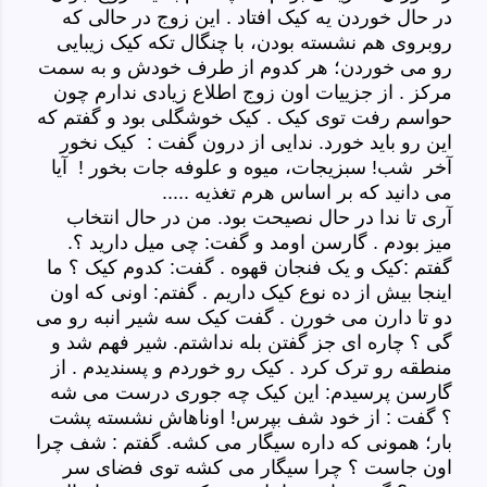
در حال خوردن یه کیک افتاد . این زوج در حالی که
روبروی هم نشسته بودن، با چنگال تکه کیک زیبایی
رو می خوردن؛ هر کدوم از طرف خودش و به سمت
مرکز . از جزییات اون زوج اطلاع زیادی ندارم چون
حواسم رفت توی کیک . کیک خوشگلی بود و گفتم که
این رو باید خورد. ندایی از درون گفت : کیک نخور
آخر شب! سبزیجات، میوه و علوفه جات بخور ! آیا
می دانید که بر اساس هرم تغذیه .....
آری تا ندا در حال نصیحت بود. من در حال انتخاب
میز بودم . گارسن اومد و گفت: چی میل دارید ؟.
گفتم :کیک و یک فنجان قهوه . گفت: کدوم کیک ؟ ما
اینجا بیش از ده نوع کیک داریم . گفتم: اونی که اون
دو تا دارن می خورن . گفت کیک سه شیر انبه رو می
گی ؟ چاره ای جز گفتن بله نداشتم. شیر فهم شد و
منطقه رو ترک کرد . کیک رو خوردم و پسندیدم . از
گارسن پرسیدم: این کیک چه جوری درست می شه
؟ گفت : از خود شف بپرس! اوناهاش نشسته پشت
بار؛ همونی که داره سیگار می کشه. گفتم : شف چرا
اون جاست ؟ چرا سیگار می کشه توی فضای سر