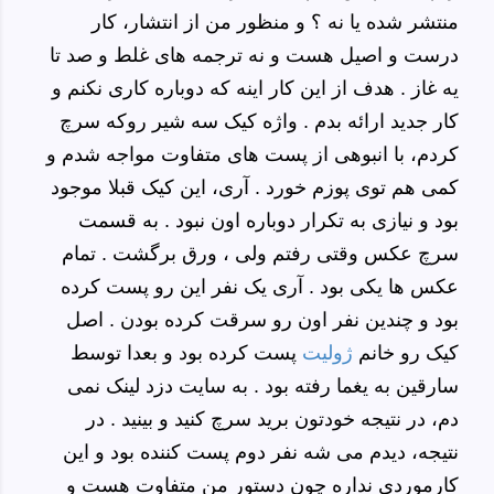
منتشر شده یا نه ؟ و منظور من از انتشار، کار
درست و اصیل هست و نه ترجمه های غلط و صد تا
یه غاز . هدف از این کار اینه که دوباره کاری نکنم و
کار جدید ارائه بدم . واژه کیک سه شیر روکه سرچ
کردم، با انبوهی از پست های متفاوت مواجه شدم و
کمی هم توی پوزم خورد . آری، این کیک قبلا موجود
بود و نیازی به تکرار دوباره اون نبود . به قسمت
سرچ عکس وقتی رفتم ولی ، ورق برگشت . تمام
عکس ها یکی بود . آری یک نفر این رو پست کرده
بود و چندین نفر اون رو سرقت کرده بودن . اصل
کیک رو خانم
ژولیت
پست کرده بود و بعدا توسط
سارقین به یغما رفته بود . به سایت دزد لینک نمی
دم، در نتیجه خودتون برید سرچ کنید و بینید . در
نتیجه، دیدم می شه نفر دوم پست کننده بود و این
کارموردی نداره چون دستور من متفاوت هست و