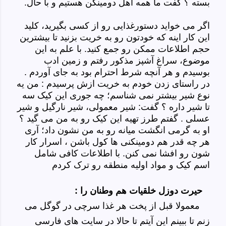
بسته ؟ گفت ما همه اهل دومینکن هستیم و با حال.
اگر می خواید دستورغذایی رو از کسی بگیرید، کلید
این کار اینه که خودتون رو به خریت بزنید تا بیشترین
حجم اطلاعات ممکن رو جمع کنید. با علم به این
موضوع، سراغ آشپز مذکور رفتم و زمین ادب
بوسیدم و هر آنچه شرط احترام بود به جای آوردم .
در راستای زدن خودم به خریت ازش پرسیدم : من یه
نوع شیر بیشتر نمی شناسم؛ چه جوری این کیک سه
تا شیر داره ؟ گفت: شیر معمولی، شیر نارگیل و شیر
عسلی . گفتم طرز تهیه این کیک رو به من می گید ؟
او به گرمی انگشت میانه رو به من نشون داد؛ آری
هر چه قدر هم دومینکنی ها کول باشن ، اسرار کار
شون رو افشا نمی کنن. با اطلاعات کافی شامل
اسم کیک و مواد اولیه منطقه رو ترک کردم
حیرت دوزل خلقیات هم وطنان را :
معمولا قبل از پخت هر غذا سرچی در گوگل می
زنم تا ببینم این آیتم تا حالا در سایت های فارسی