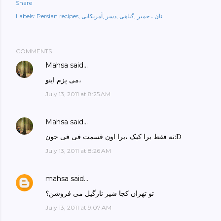
Share
نان ، خمیر
گیاهی
دسر
آمریکایی
Persian recipes
Labels:
COMMENTS
Mahsa
said…
می پزم اینو،
July 13, 2011 at 8:25 AM
Mahsa
said…
نه فقط برا کیک ،برا اون قسمت فی فی جون:D
July 13, 2011 at 8:26 AM
mahsa
said…
تو تهران کجا شیر نارگیل می فروشن؟
July 13, 2011 at 9:07 AM