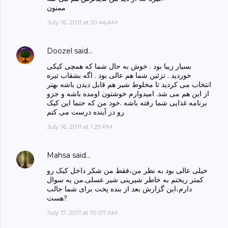
ممنون
July 16, 2011 at 10:46 AM
Doozel
said…
بسیار زیبا بود . خوش به حال شما که همچی کیکی
خوردید . تزئین شما هم عالی بود . اگه بشقاب تیره
انتخاب می کردید تا مخلوط شیر هم قابل دیدن باشه بهتر
از این هم می شد. امیدوارم خوشتون اومده باشه و جزو
برنامه غذایی شما رفته باشه .خود من که حتما این کیک
رو در آینده درست می کنم
July 16, 2011 at 1:29 PM
Mahsa
said…
خیلی عالی بود به نظر من،فقط من شکر داخل کیک رو
کمتر ریختم به خاطر شیرینی شیر عسلی.من یه سوال
دارم،این گزارش بعد از بنده پخت برای شما جالب
هست?
July 17, 2011 at 10:07 AM