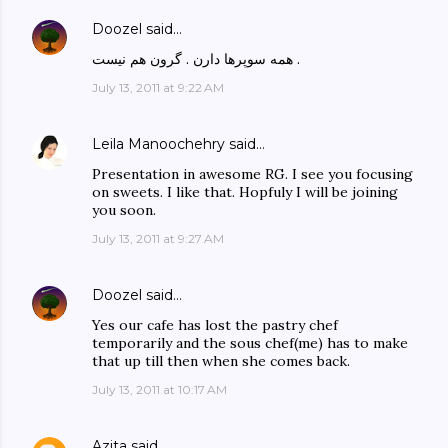
Doozel
said…
همه سوپرها دارن . گرون هم نیست .
July 13, 2011 at 9:22 AM
Leila Manoochehry
said…
Presentation in awesome RG. I see you focusing
on sweets. I like that. Hopfuly I will be joining
you soon.
July 13, 2011 at 9:27 AM
Doozel
said…
Yes our cafe has lost the pastry chef
temporarily and the sous chef(me) has to make
that up till then when she comes back.
July 13, 2011 at 10:17 AM
Azita
said…