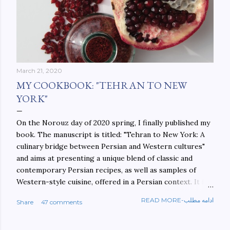
March 21, 2020
MY COOKBOOK: "TEHRAN TO NEW
YORK"
On the Norouz day of 2020 spring, I finally published my
book. The manuscript is titled: "Tehran to New York: A
culinary bridge between Persian and Western cultures"
and aims at presenting a unique blend of classic and
contemporary Persian recipes, as well as samples of
Western-style cuisine, offered in a Persian context. It is
important to build bridges between cultures, and not
READ MORE-ادامه مطلب
Share
47 comments
walls. This book aims at constructing a bridge between
the Persian and Western cultures. The book may be
ordered here: https://www.amazon.com/Tehran-New-