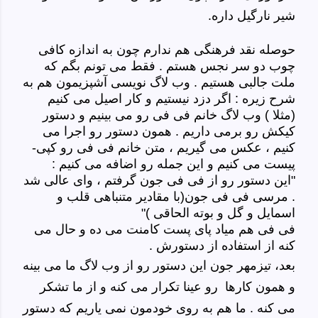
شیر نارگیل داره.
حوصله نقد فرهنگی هم ندارم چون به اندازه کافی
چوب دو سر نجس هستم . فقط می تونم بگم که
ملت جالبی هستیم . وب لاگ نویسی آشپزیمون هم به
شرح زیره : اگر دزد نیستیم و کار اصیل می کنیم
(مثلا ) وب لاگ خانم فی فی رو می بینیم و دستور
کیکش رو برمی داریم . همون دستور رو اجرا می
کنیم ، عکس می گیریم ، متن خانم فی فی رو کپی-
پیست می کنیم و این جمله رو اضافه می کنیم :
"این دستور رو از فی فی جون گرفتم ، وای عالی شد
. مرسی فی فی جون(با مقادیر متنباهی قلب و
اسمایل و گل و بوته الحاقی )"
فی فی هم میاد پای پست کامنت می ده و حال می
کنه از استفاده از دستورش .
بعد، تیزمهر جون این دستور رو از وب لاگ ما می بینه
و همون کارها رو عینا تکرار می کنه و از ما تشکر
می کنه . ما هم به روی خودمون نمی یاریم که دستور