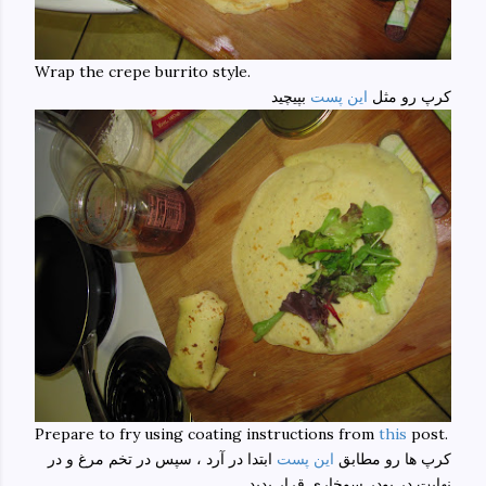
Wrap the crepe burrito style.
کرپ رو مثل
این پست
بپیچید
Prepare to fry using coating instructions from
this
post.
کرپ ها رو مطابق
این پست
ابتدا در آرد ، سپس در تخم مرغ و در
نهایت در پودر سوخاری قرار بدید