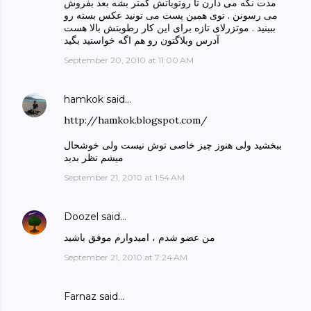
مدت نگه می دارن تا روتوباتش کمتر بشه بعد بفروش
می رسونن . توی همین پست می تونید عکس بسته رو
ببینید . موتزرلای تازه برای این کار رطوبتش بالا هست
آدرس وبلاگتون رو هم اگه خواستید بگید
September 20, 2010 at 11:00 AM
hamkok
said…
http://hamkok.blogspot.com/
ببخشید ولی هنوز چیز خاصی توش نیست ولی خوشحال
میشم نظر بدید
September 21, 2010 at 1:54 AM
Doozel
said…
من عضو شدم ، امیدوارم موفق باشید
September 21, 2010 at 7:24 AM
Farnaz said…