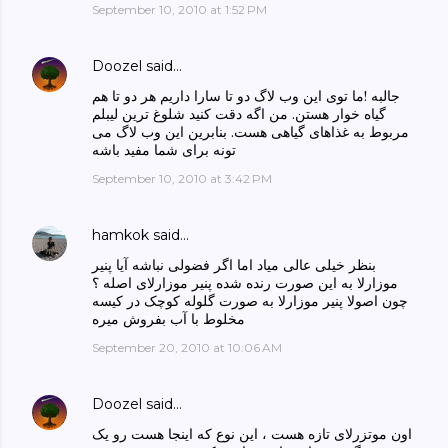
September 10, 2010 at 1:52 PM
Doozel
said…
جالبه !ما توی این وب لاگ دو تا سارا داریم هر دو تا هم
گیاه خوار هستن. من اگه دقت کنید شلوغ ترین لیبلم
مربوط به غذاهای گیاهی هست. بنابرین این وب لاگ می
تونه برای شما مفید باشه
September 10, 2010 at 3:42 PM
hamkok
said…
بنظر خیلی عالی میاد اما اگر فضولی نباشه آیا پنیر
موزارلا به این صورت رنده شده پنیر موزارلای اصله ؟
چون اصولا پنیر موزارلا به صورت گلوله کوچک در کیسه
مخلوط با آب بفروش میره
September 20, 2010 at 10:06 AM
Doozel
said…
اون موتزرلای تازه هست ، این نوع که اینجا هست رو یک