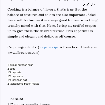
دار کردن
Cooking is a balance of flavors, that's true. But the
balance of textures and colors are also important . Salad
has a soft texture so it is always good to have something
crunchy mixed with that. Here, I crisp my stuffed crepes
up to give them the desired texture. This appetizer is
simple and elegant and delicious off course.
Crepe ingredients: (
crepe recipe
is from here, thank you
www.allrecipes.com)
1 cup all-purpose
flour
2 eggs
1/2 cup milk
1/2 cup water
1/4 teaspoon
salt
2 tablespoons
butter
, melted
For salad
1/2 cup mozzarella cheese