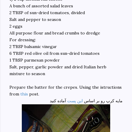
A bunch of assorted salad leaves
2 TBSP of sun-dried tomatoes, divided
Salt and pepper to season
2 eggs
All purpose flour and bread crumbs to dredge
For dressing:
2 TBSP balsamic vinegar
6 TBSP red olive oil from sun-dried tomatoes
1 TBSP parmesan powder
Salt, pepper, garlic powder and dried Italian herb
mixture to season
Prepare the batter for the crepes. Using the istructions
from
this
post.
مایه کرپ رو بر اساس
این پست
آماده کنید