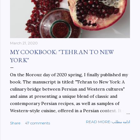
March 21, 2020
MY COOKBOOK: "TEHRAN TO NEW
YORK"
On the Norouz day of 2020 spring, I finally published my
book. The manuscript is titled: "Tehran to New York: A
culinary bridge between Persian and Western cultures"
and aims at presenting a unique blend of classic and
contemporary Persian recipes, as well as samples of
Western-style cuisine, offered in a Persian context. It is
important to build bridges between cultures, and not
READ MORE-ادامه مطلب
Share
47 comments
walls. This book aims at constructing a bridge between
the Persian and Western cultures. The book may be
ordered here: https://www.amazon.com/Tehran-New-