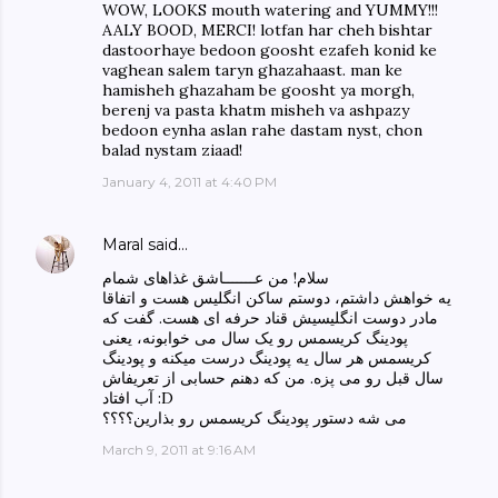
WOW, LOOKS mouth watering and YUMMY!!!
AALY BOOD, MERCI! lotfan har cheh bishtar
dastoorhaye bedoon goosht ezafeh konid ke
vaghean salem taryn ghazahaast. man ke
hamisheh ghazaham be goosht ya morgh,
berenj va pasta khatm misheh va ashpazy
bedoon eynha aslan rahe dastam nyst, chon
balad nystam ziaad!
January 4, 2011 at 4:40 PM
Maral
said…
سلام! من عـــــــاشق غذاهای شمام
یه خواهش داشتم، دوستم ساکن انگلیس هست و اتفاقا
مادر دوست انگلیسیش قناد حرفه ای هست. گفت که
پودینگ کریسمس رو یک سال می خوابونه، یعنی
کریسمس هر سال یه پودینگ درست میکنه و پودینگ
سال قبل رو می پزه. من که دهنم حسابی از تعریفاش
آب افتاد :D
می شه دستور پودینگ کریسمس رو بذارین؟؟؟؟
March 9, 2011 at 9:16 AM