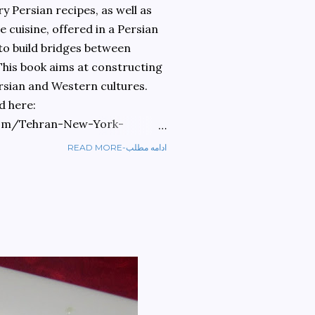
 Persian recipes, as well as
 cuisine, offered in a Persian
 to build bridges between
 This book aims at constructing
rsian and Western cultures.
d here:
om/Tehran-New-York-
READ MORE-ادامه مطلب
ref=sr_1_1?
ran+to+new+york&qid=1584810