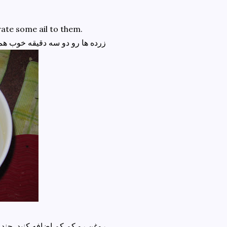
rate some ail to them.
زرده ها رو دو سه دقیقه خوب هم بزنید . این کار باعث می شه هوا با زرده ها مخلوط بشه
روغن رو کم کم اضافه کنید. چند قطره چند قطره و هم زدن رو قطع نکنید