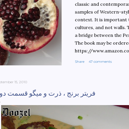
classic and contemporary
samples of Western-style
context. It is important
cultures, and not walls.
a bridge between the Pe
The book may be ordere
https://www.amazon.c
culinary-cultures-
Share
47 comments
ebook/dp/B0861H47GS/
dchild=1&keywords=teh
930&sr=8-1
ptember 15, 2010
فریتر برنج ، ذرت و میگو قسمت دو