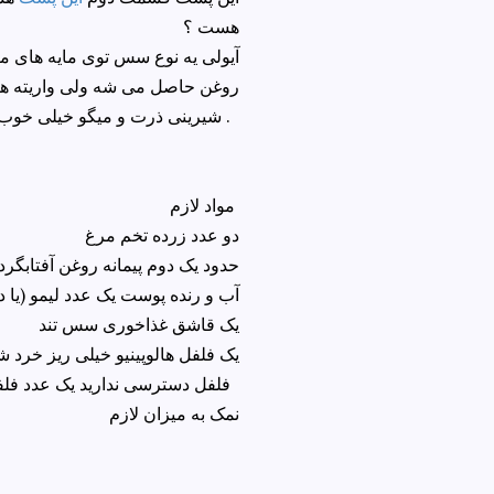
هست ؟
آیولی یه نوع سس توی مایه های م
روغن حاصل می شه ولی واریته های 
شیرینی ذرت و میگو خیلی خوب ترکیب می شه .
مواد لازم
دو عدد زرده تخم مرغ
حدود یک دوم پیمانه روغن آفتابگر
آب و رنده پوست یک عدد لیمو (یا 
یک قاشق غذاخوری سس تند
یک فلفل هالوپینیو خیلی ریز خرد ش
فلفل دسترسی ندارید یک عدد فلفل سبز تند
نمک به میزان لازم