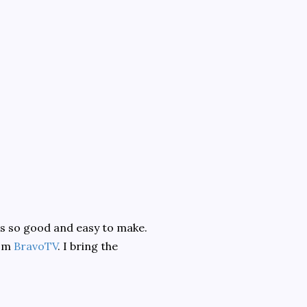
t is so good and easy to make.
rom
BravoTV
. I bring the