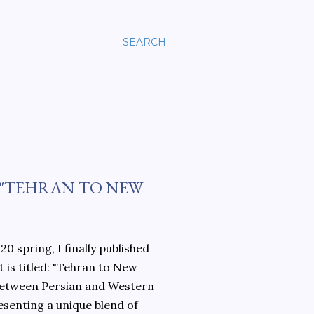
SEARCH
 "TEHRAN TO NEW
0 spring, I finally published
 is titled: "Tehran to New
 between Persian and Western
esenting a unique blend of