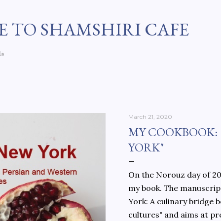
Skip to main content
 TO SHAMSHIRI CAFE
فا
March 21, 2020
MY COOKBOOK:
YORK"
On the Norouz day of 202
my book. The manuscript
York: A culinary bridge
cultures" and aims at pr