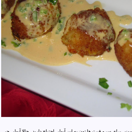
 . برای سرو فیرترها تون به این آیولی احتیاج دارید . حالا آیولی چی