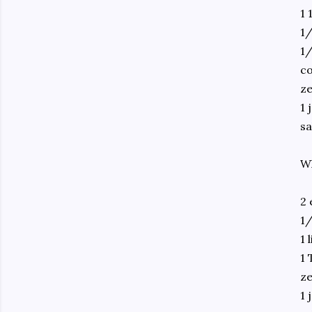
1 
1
1/
co
ze
1 
sa
Wh
2 
1/
1 
1 
ze
1 