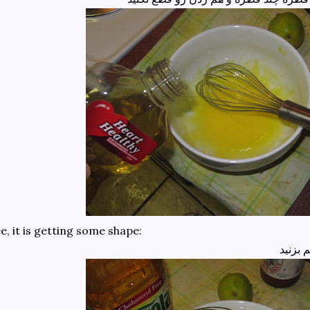
e, it is getting some shape:
 بزنید