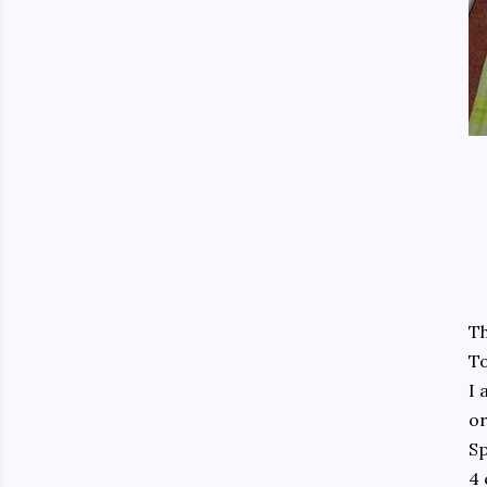
Th
To
I 
or
Sp
4 