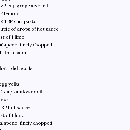
1/2 cup grape seed oil
/2 lemon
2 TSP chili paste
uple of drops of hot sauce
st of 1 lime
jalapeno, finely chopped
lt to season
at I did needs:
egg yolks
2 cup sunflower oil
lime
TSP hot sauce
st of 1 lime
jalapeno, finely chopped