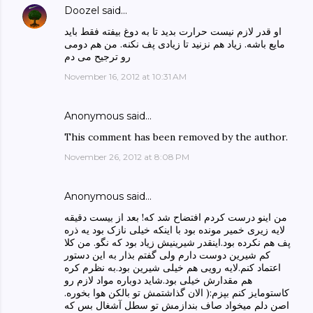
Doozel
said…
او قدر لازم نیست حرارت بدید تا به دوغ بیفته فقط باید
مایع باشه. زیاد هم نزنید تا زیادی پف نکنه. من هم دومی
رو ترجیح می دم
November 16, 2012 at 10:31 AM
Anonymous said…
This comment has been removed by the author.
November 26, 2012 at 8:08 PM
Anonymous said…
من اینو درست کردم افتضاح شد که! بعد از بیست دقیقه
لایه زیری خمیر مونده بود با اینکه خیلی نازک بود یه ذره
پف هم نکرده بود.اینقدر شیرینیش زیاد بود که نگو. من کلا
کم شیرین دوست دارم ولی گفتم بذار به این دستور
اعتماد کنم.لایه رویی هم خیلی شیرین بود.به نظرم کره
هم مقدارش خیلی بود.شاید دوباره مواد لازم رو
کاستومایز کنم بپزم:( الان گذاشتمش تو بالکن هوا بخوره.
اصن دلم میخواد صاف بندازمش تو سطل آشغال بس که