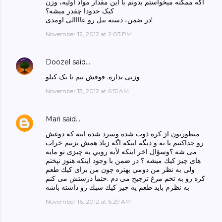
اگه ممکنه میخواستم بدونم با این مقدار مواد اولیه، وزن
کیک حدودا چقدر میشه؟
در ضمن، دسته بیل رو عاااالی اومدی!
November 12, 2012 at 2:03 PM
Doozel
said…
وزنی نداره. فوقش نیم تا یک کیلو
November 13, 2012 at 6:51 AM
Mari
said…
منظورتون از كره ذوب شده وسرد شده اينه كه دوغش
رو جداكنيم يا نه و ديگه اينكه اگه زياد همش بزنيم خراب
مى شه ؟وسؤال اخر اينكه لأيه رويي يه چيزى تو مايه
هاى چيز كيك ميشه ؟ در ضمن با وجود اينكه هنوز نپختم
ولى به نظر من دومي بهتره چون من براى كيك طعم
كره رو به تخم مرغ ترجيح مى دم .حتما درستش مى كنم
. به نظرم بايد طعم يه چيز كيك سبك رو داشته باشه
November 16, 2012 at 6:29 AM