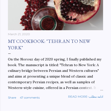
March 21, 2020
MY COOKBOOK: "TEHRAN TO NEW
YORK"
On the Norouz day of 2020 spring, I finally published my
book. The manuscript is titled: "Tehran to New York: A
culinary bridge between Persian and Western cultures"
and aims at presenting a unique blend of classic and
contemporary Persian recipes, as well as samples of
Western-style cuisine, offered in a Persian context. It is
important to build bridges between cultures, and not
READ MORE-ادامه مطلب
Share
47 comments
walls. This book aims at constructing a bridge between
the Persian and Western cultures. The book may be
ordered here: https://www.amazon.com/Tehran-New-