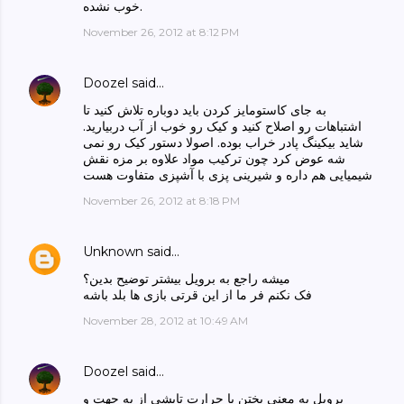
خوب نشده.
November 26, 2012 at 8:12 PM
Doozel
said…
به جای کاستومایز کردن باید دوباره تلاش کنید تا
اشتباهات رو اصلاح کنید و کیک رو خوب از آب دربیارید.
شاید بیکینگ پادر خراب بوده. اصولا دستور کیک رو نمی
شه عوض کرد چون ترکیب مواد علاوه بر مزه نقش
شیمیایی هم داره و شیرینی پزی با آشپزی متفاوت هست
November 26, 2012 at 8:18 PM
Unknown
said…
میشه راجع به برویل بیشتر توضیح بدین؟
فک نکنم فر ما از این قرتی بازی ها بلد باشه
November 28, 2012 at 10:49 AM
Doozel
said…
برویل به معنی پختن با حرارت تابشی از یه جهت و