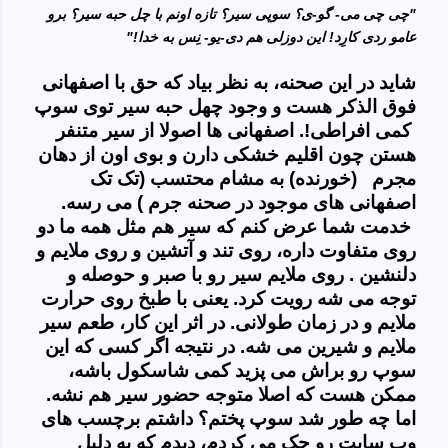
"چی چی می- گو-ی؟ سوپی سیر؟ تازه اونم با چل حبه سیر؟ برو
عامو ردی کارِد! این دوزلی هم دی-یو-
نِس
به خدا!"
شاید در این صحنه، به نظر بیاد که حق با اصفهانی
فوق الذکر هست و وجود چهل حبه سیر توی سوپ
کمی افراطی!. اصفهانی ها اصولا از سیر متنفر
هستن چون اقلیم خشکی دارن و بوی اون از دهان
مجرم (خورنده) به مشام محتسب (تک تک
اصفهانی های موجود در صحنه جرم ) می رسه.
خدمت شما عرض کنم که سیر هم مثل همه ما دو
روی متفاوت داره، روی تند و آتشین و روی ملایم و
دلنشین . روی ملایم سیر رو با صبر و حوصله و
توجه می شه رویت کرد. یعنی با طبخ روی حرارت
ملایم و در زمان طولانی. در اثر این کار، طعم سیر
ملایم و شیرین می شه. در نتیجه اگر کسی که این
سوپ رو براش می پزید کمی شاسکول باشه،
ممکن هست که اصلا متوجه حضور سیر هم نشه.
اما چه طور شد سوپ پختم؟ داشتم برچسب های
وب سایت رو چک می کردم، دیدم که به دلیل