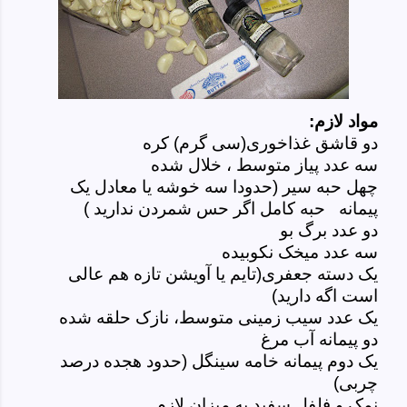
مواد لازم:
دو قاشق غذاخوری(سی گرم) کره
سه عدد پیاز متوسط ، خلال شده
چهل حبه سیر (حدودا سه خوشه یا معادل یک
پیمانه حبه کامل اگر حس شمردن ندارید )
دو عدد برگ بو
سه عدد میخک نکوبیده
یک دسته جعفری(تایم یا آویشن تازه هم عالی
است اگه دارید)
یک عدد سیب زمینی متوسط، نازک حلقه شده
دو پیمانه آب مرغ
یک دوم پیمانه خامه سینگل (حدود هجده درصد
چربی)
نمک و فلفل سفید به میزان لازم