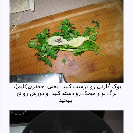
بوک گارنی رو درست کنید . یعنی جعفری(تایم)،
برگ بو و میخک رو دسته کنید و دورش رو نخ
بپیچید