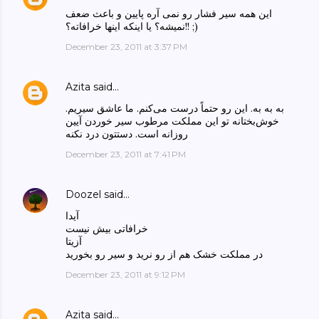
این همه سیر فشار رو نمی آره پایین و باعث ضعف
نمیشه؟ یا اینکه اینها خرافاته؟!! ;)
December 23, 2011 at 3:37 PM
Azita
said…
به به به. این رو حتماً درست می‌کنم. ما عاشق سیریم.
خوش‌بختانه تو این مملکت مرطوب سیر خوردن آیین
روزانه است. دستتون درد نکنه
December 23, 2011 at 7:41 PM
Doozel
said…
آیدا
خرافاتی بیش نیست
آزیتا
در مملکت خشک هم از رو نرید و سیر رو بخورید
December 23, 2011 at 9:12 PM
Azita
said…