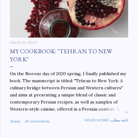
March 21, 2020
MY COOKBOOK: "TEHRAN TO NEW
YORK"
On the Norouz day of 2020 spring, I finally published my
book. The manuscript is titled: "Tehran to New York: A
culinary bridge between Persian and Western cultures"
and aims at presenting a unique blend of classic and
contemporary Persian recipes, as well as samples of
Western-style cuisine, offered in a Persian context. It is
important to build bridges between cultures, and not
READ MORE-ادامه مطلب
Share
47 comments
walls. This book aims at constructing a bridge between
the Persian and Western cultures. The book may be
ordered here: https://www.amazon.com/Tehran-New-