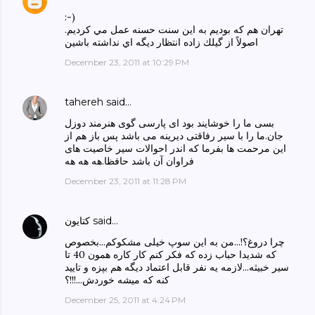
:-)
تهران هم كه بوديم به اين سنت حسنه عمل مي كرديم.
اصولاً از گيلك زاده انتظار ديگه اي نداشته باشين
December 23, 2011 at 10:29 PM
tahereh
said…
بسی ما را خوشایند بود ای پارسی گوی هنرمند دوزل
جان.ما را با سیر رفاقتی دیرینه می باشد پس باز هم از
این مرحمت ها بفرما که اندر احوالات سیر خاصیت های
فراوان آن باشد حافظا.هه هه هه
December 23, 2011 at 11:28 PM
said…
كتايون
چرا دروغ؟!...من به این سوپ خیلی مشکوکم...بخصوص
که شدیدا حباب زده که فکر کنم کار کاره همون 40 تا
سیر خبیثه...لازمه یه نفر قابل اعتماد دیگه هم بپزه و تایید
کنه که میشه خوردش...!!!؟
December 25, 2011 at 4:24 PM