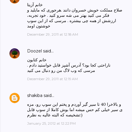
خانم آزیتا
صلاح مملکت خویش خسروان دانند .هرجوری که مایلید و
فکر می کنید بهتر می شه سرو کنید . خود تجربه،
ارزشش از همه چی بیشتره . مرسی که از این سوپ
خوشتون اومد
December 29, 2011 at 12:18 AM
Doozel
said…
خانم کتایون
ناراحتی کجا بود؟ آدرس آشپز قابل خواستید دادم .
مرسی که وب لاگ من رو دنبال می کنید
December 29, 2011 at 12:19 AM
shakiba
said…
و بالاخرا 40 تا سیر گیر آوردم و پختم این سوپ رو، مزه
ی سیر خیلی کم حس میشه اما بوش کاملا از سوپ قابل
تشخیصه که البته عالیه به نظرم:)
January 25, 2012 at 12:22 PM