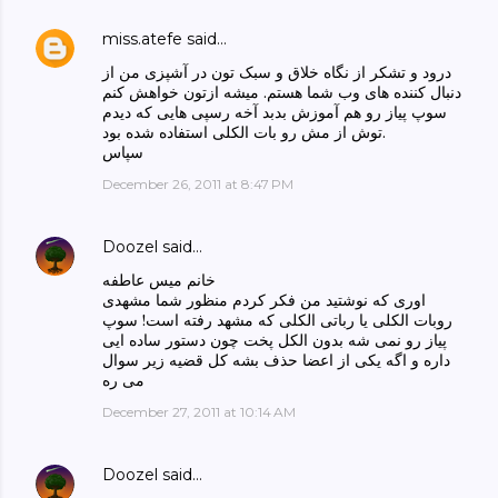
miss.atefe
said…
درود و تشکر از نگاه خلاق و سبک تون در آشپزی من از
دنبال کننده های وب شما هستم. میشه ازتون خواهش کنم
سوپ پیاز رو هم آموزش بدبد آخه رسپی هایی که دیدم
توش از مش رو بات الکلی استفاده شده بود.
سپاس
December 26, 2011 at 8:47 PM
Doozel
said…
خانم میس عاطفه
اوری که نوشتید من فکر کردم منظور شما مشهدی
روبات الکلی یا رباتی الکلی که مشهد رفته است! سوپ
پیاز رو نمی شه بدون الکل پخت چون دستور ساده ایی
داره و اگه یکی از اعضا حذف بشه کل قضیه زیر سوال
می ره
December 27, 2011 at 10:14 AM
Doozel
said…