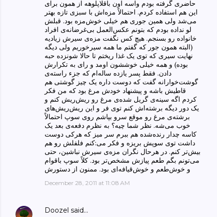
حاضری گرفته بودم واسه اون باقلاپلوهه از همون برای
این هم استفاده کردم. احتمالاً مزه‌اش با سبزی تازه بهتر
می‌شد ولی همین جوری هم خیلی خوش‌مزه بود. قبلش
لو نداده بودم که بتونم عکس‌العمل بی‌غرضانه‌ی افراد
خانواده رو بسنجم. هیچ کس نگفت مزه‌ی سیرش زیادیه
(البته همون جور که گفتم ما همه سیرخوریم ولی دیگه
نهایت سیری که توی یک غذا ریختم تا حالا شونزده حبه
بوده) و همه خیلی خوششون اومد و رای به تکرارش
دادن. فقط پسر یازده ساله‌ام که جزء راسته‌ی
گوشت‌خوارانه گفت که دوست داره یک چیز گوشتی هم
قاطیش باشه و پیشنهاد خودش مرغ بود که من فکر
کردم اگه سینه‌ی گریل شده‌ی مرغ رو ریش‌ریش کنم و
یک دور دیگه برشته‌‌اش کنم توی فر و این ریش‌ریش‌های
برشته‌ی مرغ رو موقع سرو بپاشم روی سوپ احتمالاً
خوب می‌شه. نظر شما چیه؟ به نظرم دفعه‌ی بعد یک
کاسه چدار رنده‌شده هم ببرم سر میز که هرکی دوست
داشت توی سوپش بریزه و فکر می‌:کنم فلفلش رو هم
بیش‌تر کنم. در هرحال نگران مزه‌ی سیرش نباشین، حتی
می‌تونم بگم طعم پیازش مشخص‌تر بود. کلاً سوپ باقوام
و خوش‌طعم و خوش‌قیافه‌ای بود. ممنون از دستورش
December 28, 2011 at 11:08 AM
Doozel
said…