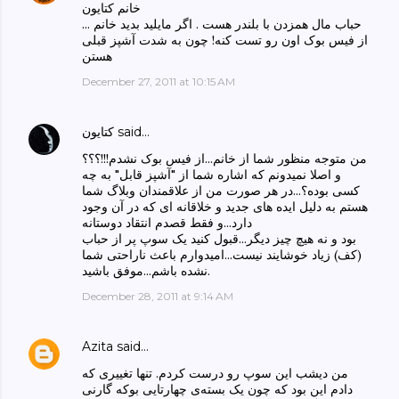
خانم کتایون
حباب مال همزدن با بلندر هست . اگر مایلید بدید خانم ...
از فیس بوک اون رو تست کنه! چون به شدت آشپز قبلی
هستن
December 27, 2011 at 10:15 AM
said…
كتايون
من متوجه منظور شما از خانم...از فیس بوک نشدم!!!؟؟؟
و اصلا نمیدونم که اشاره شما از "آشپز قابل" به چه
کسی بوده؟...در هر صورت من از علاقمندان وبلاگ شما
هستم به دلیل ایده های جدید و خلاقانه ای که در آن وجود
دارد...و فقط قصدم انتقاد دوستانه
بود و نه هیچ چیز دیگر...قبول کنید یک سوپ پر از حباب
(کف) زیاد خوشایند نیست...امیدوارم باعث ناراحتی شما
نشده باشم...موفق باشید.
December 28, 2011 at 9:14 AM
Azita
said…
من دیشب این سوپ رو درست کردم. تنها تغییری که
دادم این بود که چون یک بسته‌ی چهارتایی بوکه گارنی