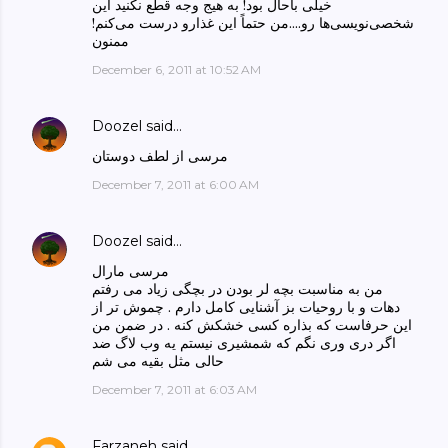
خیلی باحال بود! به هیج وجه قطع نکنید این
شخصی‌نویسی‌ها رو....من حتماً این غذارو درست می‌کنم!
ممنون
December 6, 2011 at 10:52 AM
Doozel
said…
مرسی از لطف دوستان
December 7, 2011 at 6:00 AM
Doozel
said…
مرسی مارال
من به مناسبت بچه لر بودن در بچگی زیاد می رفتم
دهات و با روحیات بز آشنایی کامل دارم . چموش تر از
این حرفاست که بذاره کسی خشکش کنه . در ضمن من
اگر دری وری نگم که شمشیری نیستم یه وب لاگ ضد
حالی مثل بقیه می شم
December 7, 2011 at 6:03 AM
Farzaneh
said…