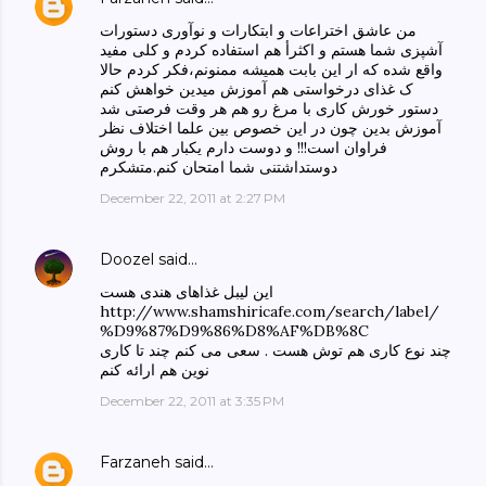
من عاشق اختراعات و ابتکارات و نوآوری دستورات
آشپزی شما هستم و اکثرأ هم استفاده کردم و کلی مفید
واقع شده که ار این بابت همیشه ممنونم،فکر کردم حالا
ک غذای درخواستی هم آموزش میدین خواهش کنم
دستور خورش کاری با مرغ رو هم هر وقت فرصتی شد
آموزش بدین چون در این خصوص بین علما اختلاف نظر
فراوان است!!! و دوست دارم یکبار هم با روش
دوستداشتنی شما امتحان کنم.متشکرم
December 22, 2011 at 2:27 PM
Doozel
said…
این لیبل غذاهای هندی هست
http://www.shamshiricafe.com/search/label/
%D9%87%D9%86%D8%AF%DB%8C
چند نوع کاری هم توش هست . سعی می کنم چند تا کاری
نوین هم ارائه کنم
December 22, 2011 at 3:35 PM
Farzaneh
said…