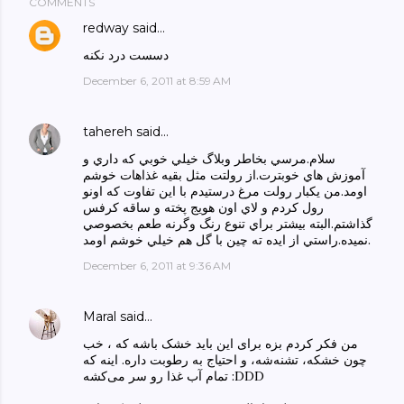
COMMENTS
redway
said…
دسست درد نکنه
December 6, 2011 at 8:59 AM
tahereh
said…
سلام.مرسي بخاطر وبلاگ خيلي خوبي كه داري و
آموزش هاي خوبترت.از رولتت مثل بقيه غذاهات خوشم
اومد.من يكبار رولت مرغ درستيدم با اين تفاوت كه اونو
رول كردم و لاي اون هويج پخته و ساقه كرفس
گذاشتم.البته بيشتر براي تنوع رنگ وگرنه طعم بخصوصي
نميده.راستي از ايده ته چين با گل هم خيلي خوشم اومد.
December 6, 2011 at 9:36 AM
Maral
said…
من فکر کردم بزه برای این باید خشک باشه که ، خب
چون خشکه، تشنه‌شه، و احتیاج به رطوبت داره. اینه که
تمام آب غذا رو سر می‌کشه :DDD