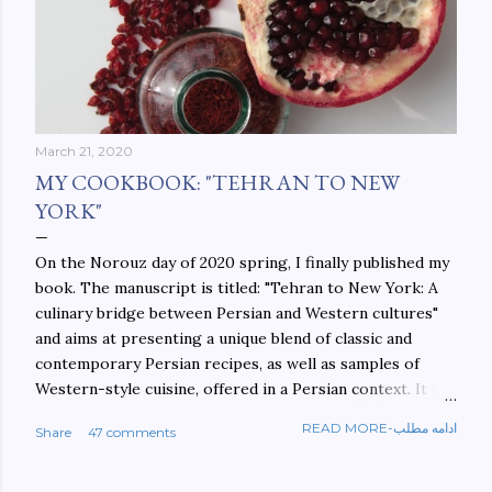
March 21, 2020
MY COOKBOOK: "TEHRAN TO NEW
YORK"
On the Norouz day of 2020 spring, I finally published my
book. The manuscript is titled: "Tehran to New York: A
culinary bridge between Persian and Western cultures"
and aims at presenting a unique blend of classic and
contemporary Persian recipes, as well as samples of
Western-style cuisine, offered in a Persian context. It is
important to build bridges between cultures, and not
READ MORE-ادامه مطلب
Share
47 comments
walls. This book aims at constructing a bridge between
the Persian and Western cultures. The book may be
ordered here: https://www.amazon.com/Tehran-New-