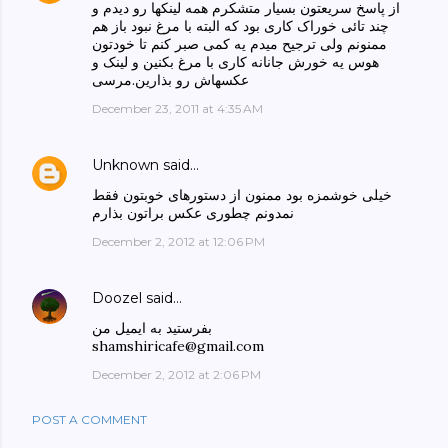
از پاسخ سریعتون بسیار متشکرم همه لینکها رو دیدم و
چند تائی خوراک کاری بود که البته با مرغ نبود باز هم
ممنونم ولی ترجیح میدم یه کمی صبر کنم تا خودتون
هوس یه خورش جانانه کاری با مرغ بکنین و لینک و
عکسهاش رو بذارین.مرسی
December 23, 2011 at 4:35 AM
Unknown
said…
خیلی خوشمزه بود ممنون از دستورهای خوبتون فقط
نمدونم چطوری عکس براتون بذارم
December 2, 2012 at 12:06 PM
Doozel
said…
بفرستید به ایمیل من
shamshiricafe@gmail.com
December 2, 2012 at 2:06 PM
POST A COMMENT