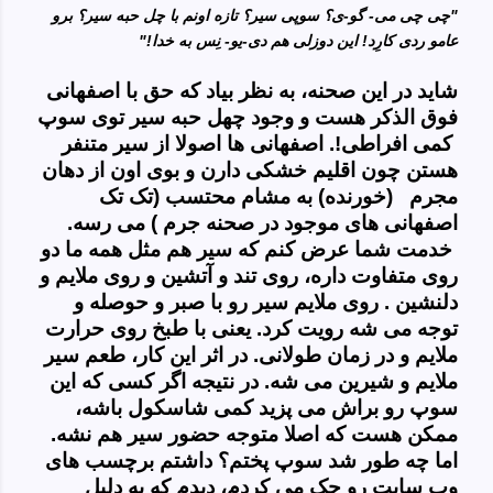
"چی چی می- گو-ی؟ سوپی سیر؟ تازه اونم با چل حبه سیر؟ برو
عامو ردی کارِد! این دوزلی هم دی-یو-
نِس
به خدا!"
شاید در این صحنه، به نظر بیاد که حق با اصفهانی
فوق الذکر هست و وجود چهل حبه سیر توی سوپ
کمی افراطی!. اصفهانی ها اصولا از سیر متنفر
هستن چون اقلیم خشکی دارن و بوی اون از دهان
مجرم (خورنده) به مشام محتسب (تک تک
اصفهانی های موجود در صحنه جرم ) می رسه.
خدمت شما عرض کنم که سیر هم مثل همه ما دو
روی متفاوت داره، روی تند و آتشین و روی ملایم و
دلنشین . روی ملایم سیر رو با صبر و حوصله و
توجه می شه رویت کرد. یعنی با طبخ روی حرارت
ملایم و در زمان طولانی. در اثر این کار، طعم سیر
ملایم و شیرین می شه. در نتیجه اگر کسی که این
سوپ رو براش می پزید کمی شاسکول باشه،
ممکن هست که اصلا متوجه حضور سیر هم نشه.
اما چه طور شد سوپ پختم؟ داشتم برچسب های
وب سایت رو چک می کردم، دیدم که به دلیل