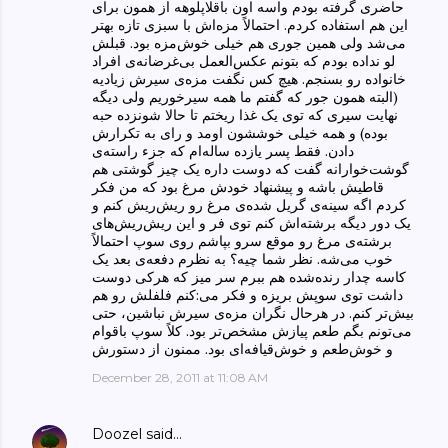
حاضری گرفته بودم واسه اون باقلاپلوهه از همون برای
این هم استفاده کردم. احتمالاً مزه‌اش با سبزی تازه بهتر
می‌شد ولی همین جوری هم خیلی خوش‌مزه بود. قبلش
لو نداده بودم که بتونم عکس‌العمل بی‌غرضانه‌ی افراد
خانواده رو بسنجم. هیچ کس نگفت مزه‌ی سیرش زیادیه
(البته همون جور که گفتم ما همه سیرخوریم ولی دیگه
نهایت سیری که توی یک غذا ریختم تا حالا شونزده حبه
بوده) و همه خیلی خوششون اومد و رای به تکرارش
دادن. فقط پسر یازده ساله‌ام که جزء راسته‌ی
گوشت‌خوارانه گفت که دوست داره یک چیز گوشتی هم
قاطیش باشه و پیشنهاد خودش مرغ بود که من فکر
کردم اگه سینه‌ی گریل شده‌ی مرغ رو ریش‌ریش کنم و
یک دور دیگه برشته‌‌اش کنم توی فر و این ریش‌ریش‌های
برشته‌ی مرغ رو موقع سرو بپاشم روی سوپ احتمالاً
خوب می‌شه. نظر شما چیه؟ به نظرم دفعه‌ی بعد یک
کاسه چدار رنده‌شده هم ببرم سر میز که هرکی دوست
داشت توی سوپش بریزه و فکر می‌:کنم فلفلش رو هم
بیش‌تر کنم. در هرحال نگران مزه‌ی سیرش نباشین، حتی
می‌تونم بگم طعم پیازش مشخص‌تر بود. کلاً سوپ باقوام
و خوش‌طعم و خوش‌قیافه‌ای بود. ممنون از دستورش
December 28, 2011 at 11:08 AM
Doozel
said…