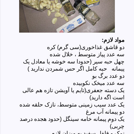
مواد لازم:
دو قاشق غذاخوری(سی گرم) کره
سه عدد پیاز متوسط ، خلال شده
چهل حبه سیر (حدودا سه خوشه یا معادل یک
پیمانه حبه کامل اگر حس شمردن ندارید )
دو عدد برگ بو
سه عدد میخک نکوبیده
یک دسته جعفری(تایم یا آویشن تازه هم عالی
است اگه دارید)
یک عدد سیب زمینی متوسط، نازک حلقه شده
دو پیمانه آب مرغ
یک دوم پیمانه خامه سینگل (حدود هجده درصد
چربی)
نمک و فلفل سفید به میزان لازم