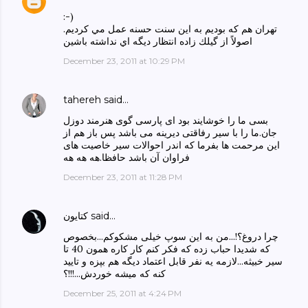
:-)
تهران هم كه بوديم به اين سنت حسنه عمل مي كرديم.
اصولاً از گيلك زاده انتظار ديگه اي نداشته باشين
December 23, 2011 at 10:29 PM
tahereh
said…
بسی ما را خوشایند بود ای پارسی گوی هنرمند دوزل
جان.ما را با سیر رفاقتی دیرینه می باشد پس باز هم از
این مرحمت ها بفرما که اندر احوالات سیر خاصیت های
فراوان آن باشد حافظا.هه هه هه
December 23, 2011 at 11:28 PM
said…
كتايون
چرا دروغ؟!...من به این سوپ خیلی مشکوکم...بخصوص
که شدیدا حباب زده که فکر کنم کار کاره همون 40 تا
سیر خبیثه...لازمه یه نفر قابل اعتماد دیگه هم بپزه و تایید
کنه که میشه خوردش...!!!؟
December 25, 2011 at 4:24 PM