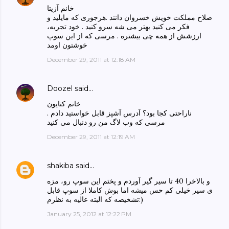
خانم آزیتا
صلاح مملکت خویش خسروان دانند .هرجوری که مایلید و
فکر می کنید بهتر می شه سرو کنید . خود تجربه،
ارزشش از همه چی بیشتره . مرسی که از این سوپ
خوشتون اومد
December 29, 2011 at 12:18 AM
Doozel
said…
خانم کتایون
ناراحتی کجا بود؟ آدرس آشپز قابل خواستید دادم .
مرسی که وب لاگ من رو دنبال می کنید
December 29, 2011 at 12:19 AM
shakiba
said…
و بالاخرا 40 تا سیر گیر آوردم و پختم این سوپ رو، مزه
ی سیر خیلی کم حس میشه اما بوش کاملا از سوپ قابل
تشخیصه که البته عالیه به نظرم:)
January 25, 2012 at 12:22 PM