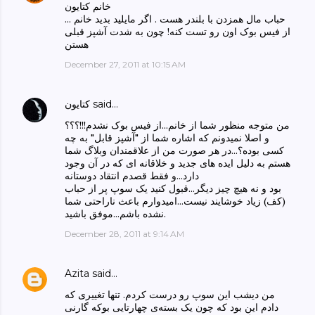
خانم کتایون
حباب مال همزدن با بلندر هست . اگر مایلید بدید خانم ...
از فیس بوک اون رو تست کنه! چون به شدت آشپز قبلی
هستن
December 27, 2011 at 10:15 AM
said…
كتايون
من متوجه منظور شما از خانم...از فیس بوک نشدم!!!؟؟؟
و اصلا نمیدونم که اشاره شما از "آشپز قابل" به چه
کسی بوده؟...در هر صورت من از علاقمندان وبلاگ شما
هستم به دلیل ایده های جدید و خلاقانه ای که در آن وجود
دارد...و فقط قصدم انتقاد دوستانه
بود و نه هیچ چیز دیگر...قبول کنید یک سوپ پر از حباب
(کف) زیاد خوشایند نیست...امیدوارم باعث ناراحتی شما
نشده باشم...موفق باشید.
December 28, 2011 at 9:14 AM
Azita
said…
من دیشب این سوپ رو درست کردم. تنها تغییری که
دادم این بود که چون یک بسته‌ی چهارتایی بوکه گارنی