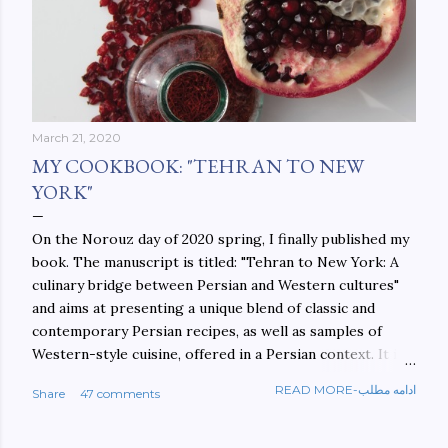
March 21, 2020
MY COOKBOOK: "TEHRAN TO NEW
YORK"
On the Norouz day of 2020 spring, I finally published my
book. The manuscript is titled: "Tehran to New York: A
culinary bridge between Persian and Western cultures"
and aims at presenting a unique blend of classic and
contemporary Persian recipes, as well as samples of
Western-style cuisine, offered in a Persian context. It is
important to build bridges between cultures, and not
READ MORE-ادامه مطلب
Share
47 comments
walls. This book aims at constructing a bridge between
the Persian and Western cultures. The book may be
ordered here: https://www.amazon.com/Tehran-New-