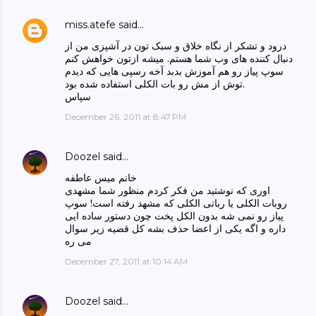
miss.atefe
said…
درود و تشکر از نگاه خلاق و سبک تون در آشپزی من از
دنبال کننده های وب شما هستم. میشه ازتون خواهش کنم
سوپ پیاز رو هم آموزش بدبد آخه رسپی هایی که دیدم
توش از مش رو بات الکلی استفاده شده بود.
سپاس
December 26, 2011 at 8:47 PM
Doozel
said…
خانم میس عاطفه
اوری که نوشتید من فکر کردم منظور شما مشهدی
روبات الکلی یا رباتی الکلی که مشهد رفته است! سوپ
پیاز رو نمی شه بدون الکل پخت چون دستور ساده ایی
داره و اگه یکی از اعضا حذف بشه کل قضیه زیر سوال
می ره
December 27, 2011 at 10:14 AM
Doozel
said…