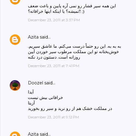
این همه سیر فشار رو نمی آره پایین و باعث ضعف
نمیشه؟ یا اینکه اینها خرافاته؟!! ;)
December 23, 2011 at 3:37 PM
Azita
said…
به به به. این رو حتماً درست می‌کنم. ما عاشق سیریم.
خوش‌بختانه تو این مملکت مرطوب سیر خوردن آیین
روزانه است. دستتون درد نکنه
December 23, 2011 at 7:41 PM
Doozel
said…
آیدا
خرافاتی بیش نیست
آزیتا
در مملکت خشک هم از رو نرید و سیر رو بخورید
December 23, 2011 at 9:12 PM
Azita
said…