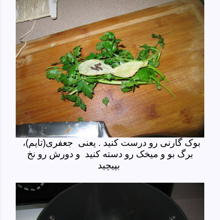
بوک گارنی رو درست کنید . یعنی جعفری(تایم)،
برگ بو و میخک رو دسته کنید و دورش رو نخ
بپیچید