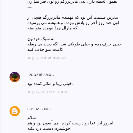
همون لحظه دارن بدن مادربزرگم رو توی قبر میذارن.
.......
بدترین قسمت این بود که فهمیدم مادربزرگم هیچی از
اون چند روز آخر رو یادش نبوده، و همیشه می پرسیده
که مارال چرا نیومده منو ببینه....
به سبک خودتون:
خیلی حرف زدم و خیلی طولانی شد. اگه دیدید بی ربطه
کامنت منو حذف کنید
July 17, 2011 at 11:26 PM
Doozel
said…
خیلی زیبا و متاثر کننده بود.
July 18, 2011 at 8:01 AM
sanaz
said…
سلام
امروز این غذا رو درست کردم . هم آسون بود و هم
خوشمزه. دستت درد نکنه.