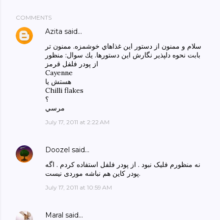
COMMENTS
Azita
said…
سلام و ممنون از دستور اين غذاهاي خوشمزه. ممنون تر
بابت نحوه دلپذير نگارش اين دستورها. يك سوال: منظور
از پودر فلفل قرمز
Cayenne
هستش يا
Chilli flakes
؟
مرسي
July 17, 2011 at 2:22 AM
Doozel
said…
نه منظورم فلیک نبود . از پودر فلفل استفاده کردم . اگه
پودر کاین هم نباشه موردی نیست.
July 17, 2011 at 10:59 AM
Maral
said…