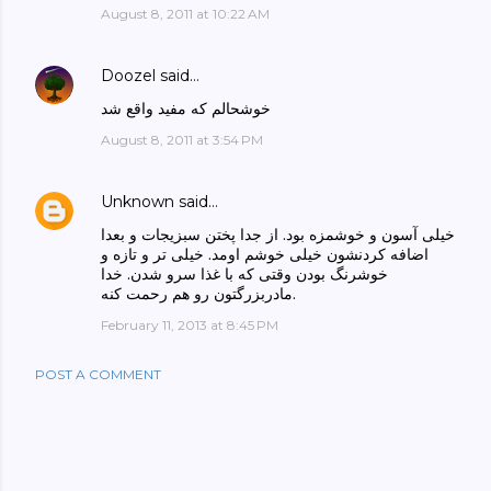
August 8, 2011 at 10:22 AM
Doozel
said…
خوشحالم که مفید واقع شد
August 8, 2011 at 3:54 PM
Unknown
said…
خیلی آسون و خوشمزه بود. از جدا پختن سبزیجات و بعدا
اضافه کردنشون خیلی خوشم اومد. خیلی تر و تازه و
خوشرنگ بودن وقتی که با غذا سرو شدن. خدا
مادربزرگتون رو هم رحمت کنه.
February 11, 2013 at 8:45 PM
POST A COMMENT