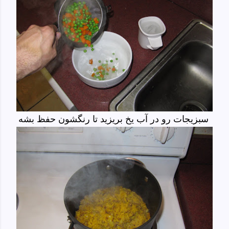
سبزیجات رو در آب یخ بریزید تا رنگشون حفظ بشه