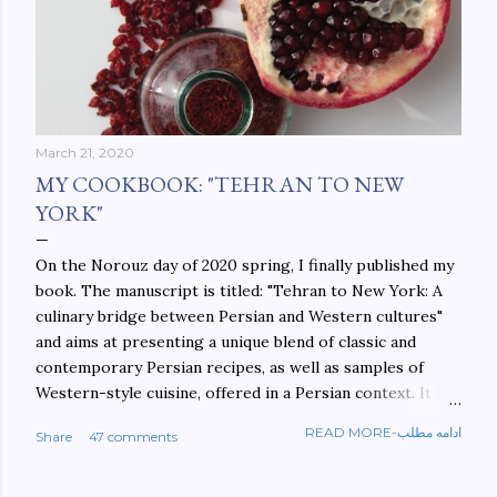
March 21, 2020
MY COOKBOOK: "TEHRAN TO NEW
YORK"
On the Norouz day of 2020 spring, I finally published my
book. The manuscript is titled: "Tehran to New York: A
culinary bridge between Persian and Western cultures"
and aims at presenting a unique blend of classic and
contemporary Persian recipes, as well as samples of
Western-style cuisine, offered in a Persian context. It is
important to build bridges between cultures, and not
READ MORE-ادامه مطلب
Share
47 comments
walls. This book aims at constructing a bridge between
the Persian and Western cultures. The book may be
ordered here: https://www.amazon.com/Tehran-New-