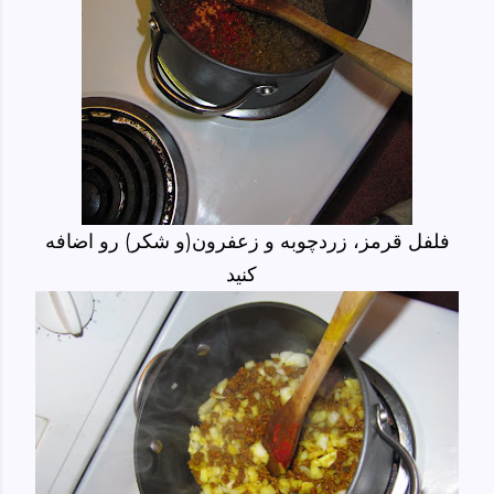
فلفل قرمز، زردچوبه و زعفرون(و شکر) رو اضافه
کنید