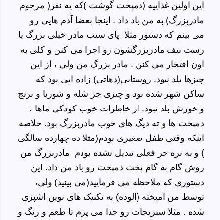
این اولین غذاییه (دمپخت گوشت )که یه نفر( مرحوم
مادربزرگ) به من یاد داد . اینجا بعضا آدم هایی رو
می بینم که دستور مثلا پای سیب مادر خیلی بزرگ یا
رست بیف مادربزرگشون رو اجرا می کنن و کلی به
اون افتخار می کنن . مادر بزرگ من ولی ، از این
چیزها بلد نبود.
روستایی(
دهاتی)
زاده ایی بود که
ساکن شهر شده بود و چیزی جز شله و شوربا و برنج
و خورش بلد نبود. از خاطرات خوب کودکی ماها ،
دمپخت ها و ته دیگ های خوب مادربزرگ بود. خلاصه
اینکه وقتی طفل صغیری بودم
(مثلا ده چهارده سالگی
)
و به نره خر فعلی تبدیل نشده بودم مادربزرگ من
روش گام به گام پخت دمپخت رو یاد من داد. این
دستوری که ملاحظه می فرمایید(
می بینید)
ولی،
توسط من آمیخته (آلوده) به تکنیک های نوین آشپزی
شده . مثلا سبزیجات رو جدا می پزم تا طعم و رنگ و