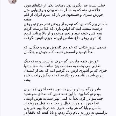
خیلی پست غم انگیزی بود. دمپخت یکی از غذاهای مورد
علاقه ی منه که به خاطر ساده بودن و رقیبهایی مثل
خورش سبزی و فسنجون هر بار که میرم ایران از قلم
میفته.
مامانم بهم گفته بود که نیمرو از ریختن تخم مرغ تو روغن
درست میشه. اینه که اولین باری که غذا درست کردم
هیج کس خونه نبود و تخم مرغو رو از بالا پرتاب کردم
توی روغن داغ. شانس آوردم چیزی آتیش نگرفت :)))
قدیمی ترین غذایی که خوردم کلجوش بوده و چنگال، که
بعداً فهمیدم اسمش هست کله جوش و چنگمال.
خورش قیمه مادربزرگم حرف نداشت. و یه ته دیگ
طلایی می پخت به ضخامت پنج سانت. متأسفانه تنها
چیزی که تو آشپزی ازش یاد گرفتم اینه که بعد از کشیدن
برنج باید در قابلمه رو بذاریم که ته دیگش راحت کنده
بشه.
مادربزرگم زیباترین زن دنیا بود. دفعه آخری که ایران
بودم تو کما بود، با این همه همین که صدای منو شنید
چشاشو باز کرد. بعداً یه کمی بهتر شد. به هوش اومد ،
غذا خورد ، و من با خیال راحت و یه قول مردونه از
مامان و بابا که هر وقت خبری شد درجا بهم خبر بدن
برگشتم. یه روز به بابام زنگ زدم، و بابا گفت که دقیقاً در