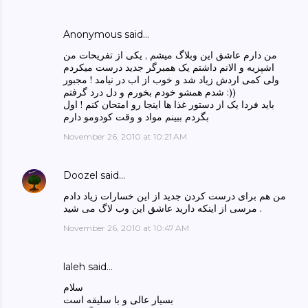
Anonymous said…
من دارم عاشق این وبلاگ میشم , یکی از تفریحات من
اشپزیه و الانم داشتم یک همبرگر جدید درست میکردم
ولی کمی اردش زیاد شد و خوب از اب در نیامد ! مجبور
شدم همشو خودم بخورم و دل درد گرفتم :))
باید فردا یک از دستور غذا ها اینجا رو امتحان کنم ! اول
بگردم ببینم مواد و وقت کودومو دارم
November 26, 2010 at 10:21 AM
Doozel
said…
من هم برای درست کردن جدید از این خسارات زیاد دادم
. مرسی از اینکه دارید عاشق این وب لاگ می شید
November 26, 2010 at 10:47 AM
laleh
said…
سلام
بسیار عالی و با سلیقه است