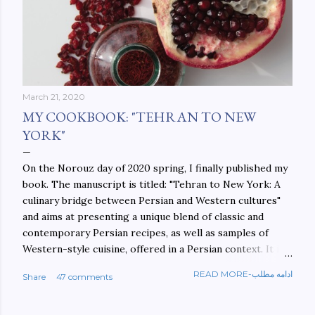
March 21, 2020
MY COOKBOOK: "TEHRAN TO NEW
YORK"
On the Norouz day of 2020 spring, I finally published my
book. The manuscript is titled: "Tehran to New York: A
culinary bridge between Persian and Western cultures"
and aims at presenting a unique blend of classic and
contemporary Persian recipes, as well as samples of
Western-style cuisine, offered in a Persian context. It is
important to build bridges between cultures, and not
READ MORE-ادامه مطلب
Share
47 comments
walls. This book aims at constructing a bridge between
the Persian and Western cultures. The book may be
ordered here: https://www.amazon.com/Tehran-New-