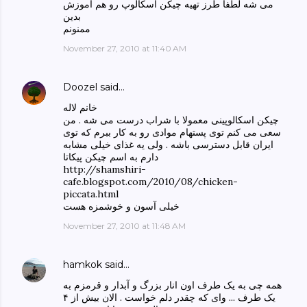
می شه لطفا طرز تهیه چیکن اسکالوپ رو هم آموزش
بدین
ممنونم
November 27, 2010 at 11:40 AM
Doozel
said…
خانم لاله
چیکن اسکالوپینی معمولا با شراب درست می شه . من
سعی می کنم توی پستهام موادی رو به کار ببرم که توی
ایران قابل دسترسی باشه . ولی یه غذای خیلی مشابه
دارم به اسم چیکن پیکاتا
http://shamshiri-
cafe.blogspot.com/2010/08/chicken-
piccata.html
خیلی آسون و خوشمزه هست
November 27, 2010 at 11:48 AM
hamkok
said…
همه چی به یک طرف اون انار بزرگ و آبدار و قرمزم به
یک طرف ... وای که چقدر دلم خواست . الان بیش از ۴