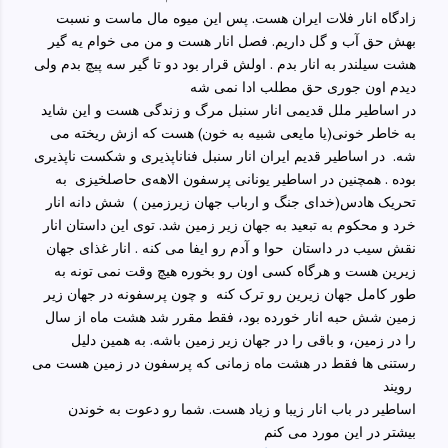
زادگاه انار فلات ایران هست. پس این میوه مال ماست و نسبت
بهش حق آب و گل داریم. فصل انار هست و من می خوام یه گیر
هشت سیلندر به انار بدم . اولش قرار بود دو تا گیر سه پیچ بدم ولی
دیدم اون جوری حق مطلب ادا نمی شه
در اساطیر ملل قدیمی انار سنبل مرگ و زندگی هست و این شاید
به خاطر خونی(یا مایعی شبیه به خون) هست که ازش ریخته می
شه. در اساطیر قدیم ایران انار سنبل فناناپذیری و شکست ناپذیری
بوده . همچنین در اساطیر یونانی پرسفون
الاهه‌ی‌ حاصلخیزی‌
به
تحریک هادس(خدای جنگ و ارباب جهان زیرزمین ) شش دانه انار
خرد و محکوم به تبعید به جهان زیر زمین شد. توی این داستان انار
نقش سیب در داستان حوا و آدم رو ایفا می کنه . انار غذای جهان
زیرین هست و هرگاه کسی اون رو بخوره هیچ وقت نمی تونه به
طور کامل جهان زیرین رو ترک کنه
و چون‌ پرسفونه‌ در جهان‌ زیر
زمین‌ شش حبه انار خورده‌ بود، فقط‌ مقرر شد هشت‌ ماه‌ از سال‌
را در زمین‌، و باقی‌ را در جهان‌ زیر زمین‌ باشه. به همین دلیل
رستنی ها فقط در هشت ماه زمانی که پرسفون در زمین هست می
رویند
اساطیر در باب انار زیبا و زیاد هست. شما رو دعوت به خوندن
بیشتر در این مورد می کنم