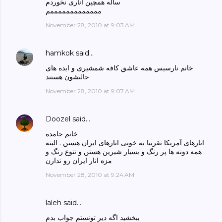
ساله همچین اناری نخوردم
مممممممممممممم
November 28, 2010 at 9:03 AM
hamkok
said…
خانم نارسیس همه عاشق کافه شمشیری و ایده های
جالبشون هستند
November 28, 2010 at 9:07 AM
Doozel
said…
خانم حامده
انارهای آمریکا تقریبا به خوبی انارهای ایران هستن . البته
همه دونه ها پر رنگ و بسیار شیرین هستن و تنوع رنگ و
مزه انار ایران رو ندارن
November 28, 2010 at 9:24 AM
laleh
said…
ببخشید اگه دیر تونستم جواب بدم