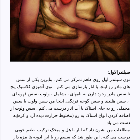
سیلندرالاول
:
توی سیلندر اول روی طعم تمرکز می کنم . بنابرین یکی از سس
های مادر رو اینجا با انار بازسازی می کنم . توی آشپزی کلاسیک پنج
تا سس مادر وجود دارن به نامهای ، بشامل ، ولوت ،سس قهوه ای
، سس هلندی و سس گوجه فرنگی. اینجا من سس ولوت یا سس
مخملی رو به جای استاک با آب انار درست می کنم . سس ولوت از
اضافه کردن انواع استاک به رو (مخلوط حرارت دیده آرد و کره)به
دست می یاد
مطالعات من نشون داد که انار با هل و میخک ترکیب طعم خوبی
درست می کنه . این طور شد که سسم رو با این ادویه ها مزه دار