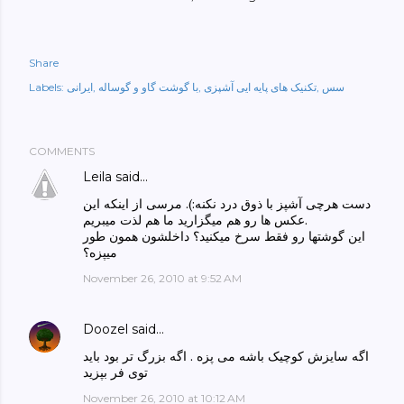
Share
سس
تکنیک های پایه ایی آشپزی
با گوشت گاو و گوساله
ایرانی
Labels:
COMMENTS
Leila
said…
دست هرچی آشپز با ذوق درد نکنه:). مرسی از اينکه اين
عکس ها رو هم ميگزاريد ما هم لذت ميبريم.
اين گوشتها رو فقط سرخ ميکنيد؟ داخلشون همون طور
ميپزه؟
November 26, 2010 at 9:52 AM
Doozel
said…
اگه سایزش کوچیک باشه می پزه . اگه بزرگ تر بود باید
توی فر بپزید
November 26, 2010 at 10:12 AM