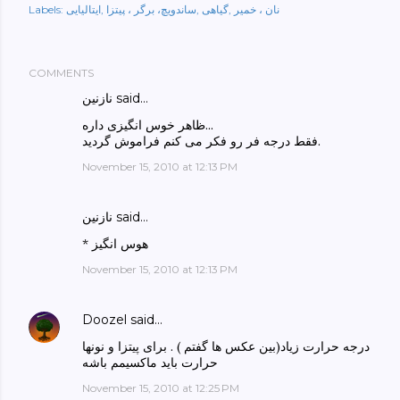
نان ، خمیر
گیاهی
ساندویچ، برگر ، پیتزا
ایتالیایی
Labels:
COMMENTS
نازنین said…
ظاهر خوس انگیزی داره...
فقط درجه فر رو فکر می کنم فراموش گردید.
November 15, 2010 at 12:13 PM
نازنین said…
* هوس انگیز
November 15, 2010 at 12:13 PM
Doozel
said…
درجه حرارت زیاد(بین عکس ها گفتم ) . برای پیتزا و نونها
حرارت باید ماکسیمم باشه
November 15, 2010 at 12:25 PM