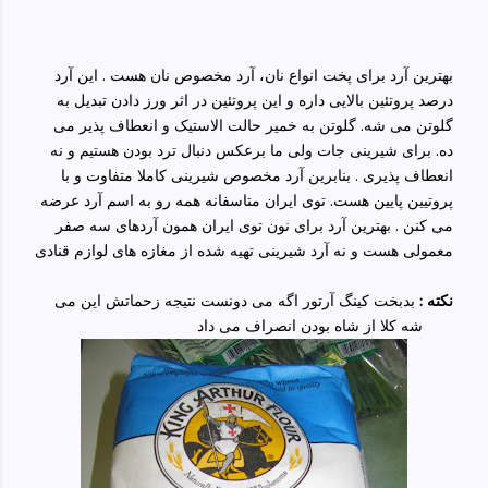
بهترین آرد برای پخت انواع نان، آرد مخصوص نان هست . این آرد
درصد پروتئین بالایی داره و این پروتئین در اثر ورز دادن تبدیل به
گلوتن می شه. گلوتن به خمیر حالت الاستیک و انعطاف پذیر می
ده. برای شیرینی جات ولی ما برعکس دنبال ترد بودن هستیم و نه
انعطاف پذیری . بنابرین آرد مخصوص شیرینی کاملا متفاوت و با
پروتیین پایین هست. توی ایران متاسفانه همه رو به اسم آرد عرضه
می کنن . بهترین آرد برای نون توی ایران همون آردهای سه صفر
معمولی هست و نه آرد شیرینی تهیه شده از مغازه های لوازم قنادی
نکته :
بدبخت کینگ آرتور اگه می دونست نتیجه زحماتش این می
شه کلا از شاه بودن انصراف می داد