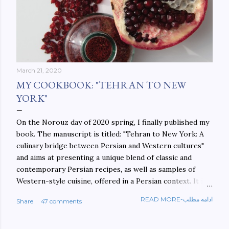
March 21, 2020
MY COOKBOOK: "TEHRAN TO NEW
YORK"
On the Norouz day of 2020 spring, I finally published my
book. The manuscript is titled: "Tehran to New York: A
culinary bridge between Persian and Western cultures"
and aims at presenting a unique blend of classic and
contemporary Persian recipes, as well as samples of
Western-style cuisine, offered in a Persian context. It is
important to build bridges between cultures, and not
READ MORE-ادامه مطلب
Share
47 comments
walls. This book aims at constructing a bridge between
the Persian and Western cultures. The book may be
ordered here: https://www.amazon.com/Tehran-New-