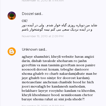
November 19, 2010 at 11:44 AM
Doozel
said…
OK!
شاید من دوباره روزی گیاه خوار شدم . ولی در آینده دور
و در آینده نزدیک سعی می کنم نیمه گوشتخوار باشم
November 19, 2010 at 2:09 PM
Unknown
said…
aghaye shamshiri, kheyli website havas angizi
darin, dishab tavalode shoharam ro jashn
gereftim va man tasmim gereftam noon panire
soosooli dorost konam, tebeghe dastoore
shoma ghaleb ro charb nakardam(albate man be
jaye ghaleb too siniye fer doorost kardam).
moteasefane anchenan chasbide bood ke hich
joori movafagh be kandanesh nashodam,
belakhare layeye rooyisho kandam va khordim,
kheyli khoshmaze bood. nemidoonam chetor
baraye shoma rahat az sini joda shode?!
November 21, 2010 at 11:00 AM