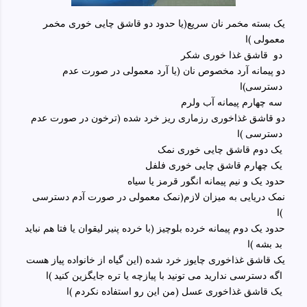
یک بسته مخمر نان سریع(یا حدود دو قاشق چایی خوری مخمر
معمولی )ا
دو قاشق غذا خوری شکر
دو پیمانه آرد مخصوص نان (یا آرد معمولی در صورت عدم
دسترسی)ا
سه چهارم پیمانه آب ولرم
دو قاشق غذاخوری رزماری ریز خرد شده (ترخون در صورت عدم
دسترسی )ا
یک دوم قاشق چایی خوری نمک
یک چهارم قاشق چایی خوری فلفل
حدود یک و نیم پیمانه انگور قرمز یا سیاه
نمک دریایی به میزان لازم(نمک معمولی در صورت آدم دسترسی
)ا
حدود یک دوم پیمانه خرده بلوچیز (با خرده پنیر لیقوان یا فتا هم نباید
بد بشه )ا
یک قاشق غذاخوری چایوز خرد شده (این گیاه از خانواده پیاز هست
اگه دسترسی ندارید می تونید با پیازچه یا تره جایگزین کنید )ا
یک قاشق غذاخوری عسل (من این رو استفاده نکردم )ا