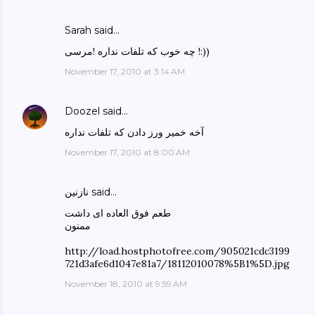
Sarah said…
چه خوب که تلفات نداره !مرسی !:))
November 17, 2010 at 3:14 AM
Doozel
said…
آخه خمیر ورز دادن که تلفات نداره
November 17, 2010 at 8:00 AM
نازنین said…
طعم فوق العاده ای داشت
ممنون
http://load.hostphotofree.com/905021cdc3199
721d3afe6d1047e81a7/18112010078%5B1%5D.jpg
November 18, 2010 at 9:59 AM