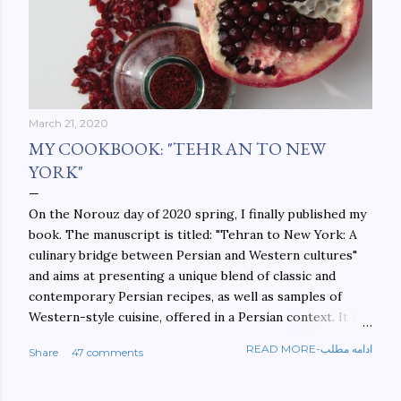
March 21, 2020
MY COOKBOOK: "TEHRAN TO NEW
YORK"
On the Norouz day of 2020 spring, I finally published my
book. The manuscript is titled: "Tehran to New York: A
culinary bridge between Persian and Western cultures"
and aims at presenting a unique blend of classic and
contemporary Persian recipes, as well as samples of
Western-style cuisine, offered in a Persian context. It is
important to build bridges between cultures, and not
READ MORE-ادامه مطلب
Share
47 comments
walls. This book aims at constructing a bridge between
the Persian and Western cultures. The book may be
ordered here: https://www.amazon.com/Tehran-New-