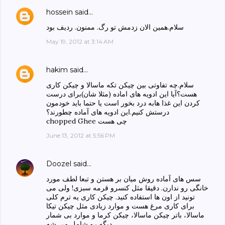
hossein
said…
سلام.همین الان زدمش تو رگ. ممنون. ردیف بود
May 19, 2012 at 3:14 AM
hakim
said…
سلام.چه تفاوتی بین چیکن تکه ماسالا و چیکن کاری
هست؟آیا این ادویه های اماده (مثلا شان)برای درست
کردن این غذا هابه درد بخور است یا حتما باید خودمون
درستش کنیم.این ادویه های آماده چطورند؟
chopped Ghee چی هست
June 13, 2012 at 5:56 PM
Doozel
said…
سس های آماده روش میان بر هستن و تبعا لطف مورد
خانگی رو ندارن. دقیقا مثل کنسرو قرمه سبزی! ولی می
تونید از اون ها استفاده کنید. چیکن کاری یه ترم کلی
برای کاری مرغ هست و موارد زیادی مثل چیکن تیکا
ماسالا، باتر چیکن ماسالا، چیکن کرما و موارد بی شمار
دیگه رو شامل می شه