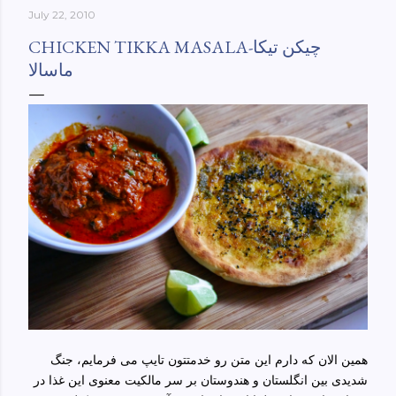
July 22, 2010
York-culinary-cultures-
ebook/dp/B0861H47GS/ref=sr_1_1?
CHICKEN TIKKA MASALA-چیکن تیکا
dchild=1&keywords=tehran+to+new+york&qid=158481093
ماسالا
0&sr=8-1
همین الان که دارم این متن رو خدمتتون تایپ می فرمایم، جنگ
شدیدی بین انگلستان و هندوستان بر سر مالکیت معنوی این غذا در