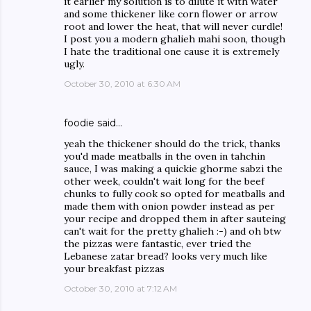
it earlier my solution is to dilute it with water
and some thickener like corn flower or arrow
root and lower the heat, that will never curdle!
I post you a modern ghalieh mahi soon, though
I hate the traditional one cause it is extremely
ugly.
October 30, 2010 at 6:30 AM
foodie said…
yeah the thickener should do the trick, thanks
you'd made meatballs in the oven in tahchin
sauce, I was making a quickie ghorme sabzi the
other week, couldn't wait long for the beef
chunks to fully cook so opted for meatballs and
made them with onion powder instead as per
your recipe and dropped them in after sauteing
can't wait for the pretty ghalieh :-) and oh btw
the pizzas were fantastic, ever tried the
Lebanese zatar bread? looks very much like
your breakfast pizzas
October 30, 2010 at 7:12 AM