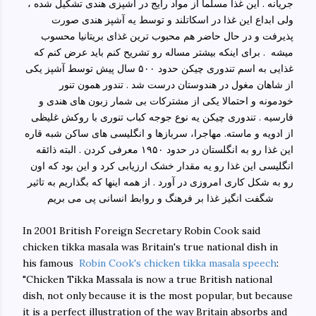
جریانه . این غذا مسلما از مواد رایج در آشپزی هندی تشکیل شده ،
ولی ابداع این غذا در اسکاتلند و توسط یه آشپز هندی صورت
پذیرفت و در حال حاضر هم محبوب ترین غذای بریتانیا محسوب
میشه . برای اینکه بیشتر مساله رو تشریح کنم باید عرض کنم که
غذایی به اسم تندوری چیکن حدود ۵۰۰ سال پیش توسط آشپز یکی
از شاهان مغول در هندوستان درست شد . تندور همون تنور
خودمونه و احتمالا یکی از مشترکات بی شمار زبون های هندی و
فارسیه . تندوری چیکن یه نوع جوجه کباب تنوری با روکش غلیظی
از ادویه و ماسته. مهاجرا، سربازها و انگلیسی های ساکن شبه قاره
این غذا رو به انگلستان در حدود ۱۹۵۰ معرفی کردن . البته ذائقه
انگلیسی این غذا رو یه مقدار خشک ارزیابی کرد و این بود که اون
رو به شکل کاری امروزی در آورد . از همه اینها که بگذاریم به تاثیر
شگفت انگیز غذا بر فرهنگ و روابط انسانی پی می بریم
In 2001 British Foreign Secretary Robin Cook said
chicken tikka masala was Britain's true national dish in
his famous
Robin Cook's chicken tikka masala speech
:
"Chicken Tikka Massala is now a true British national
dish, not only because it is the most popular, but because
it is a perfect illustration of the way Britain absorbs and