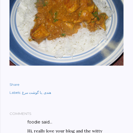
Share
Labels:
با گوشت مرغ
هندی
COMMENTS
foodie said…
Hi, really love your blog and the witty