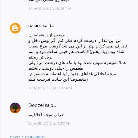
June 13, 2012 at 6:59 PM
hakim
said…
ممنون از راهنماییتون
من این غذا را درست کردم فکر کنم اگر توش دخل و
تصرف نمی کردم بهتر از این می شد:گوشت مرغ سفت
شده بود (زیاد پختن)!!!ماست هم خیلی سفت نبود و منم
زیاد تر ریختم.
عملا شبیه یه سوپ شده بود با تکه های درشت مرغ.ولی
طعمش را خیلی دوست داشتیم
نتیجه اخلاقی:غذاهای جدید را با اعتماد به دستورش
(مخصوصا این سایت )درست کنیم
June 18, 2012 at 6:07 PM
Doozel
said…
خراب نتیجه اخلاقیتم
June 18, 2012 at 6:37 PM
POST A COMMENT