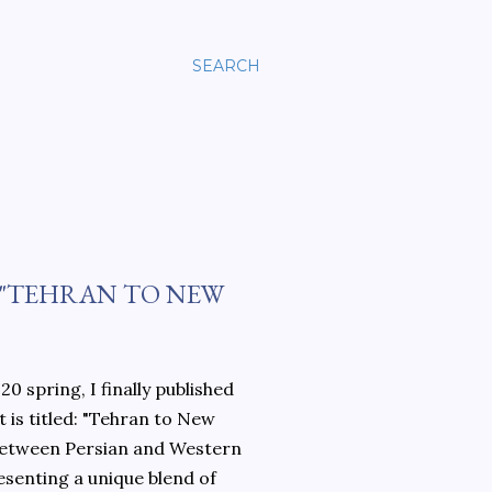
SEARCH
 "TEHRAN TO NEW
0 spring, I finally published
 is titled: "Tehran to New
 between Persian and Western
esenting a unique blend of