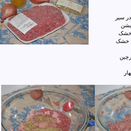
ر سیر
یشن
 خشک
ن خشک
رچین
هار