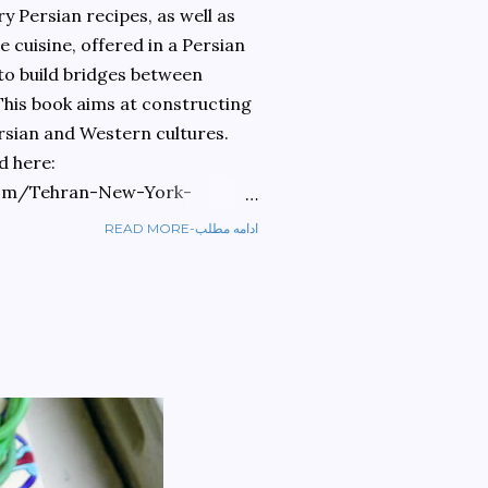
 Persian recipes, as well as
 cuisine, offered in a Persian
 to build bridges between
 This book aims at constructing
rsian and Western cultures.
d here:
om/Tehran-New-York-
READ MORE-ادامه مطلب
ref=sr_1_1?
ran+to+new+york&qid=1584810