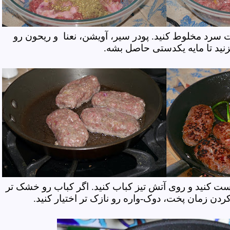
شت سرد مخلوط کنید. پودر سیر، آویشن، نعنا و ریحون رو
نید تا مایه یکدستی حاصل بشه.
ت کنید و روی آتش تیز کباب کنید. اگر کباب رو خشک تر
ردن زمان پخت، دوک-واره رو نازک تر اختیار کنید.