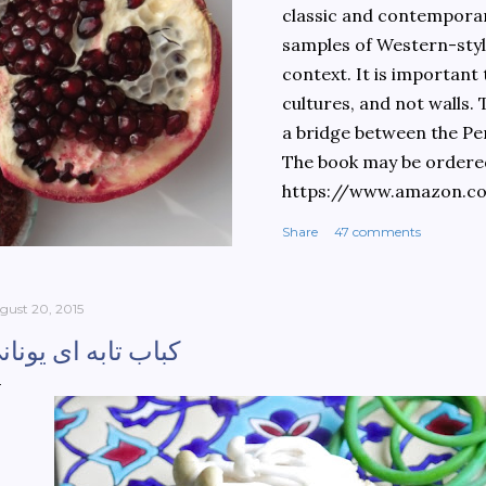
classic and contemporary
samples of Western-style
context. It is important
cultures, and not walls.
a bridge between the Pe
The book may be ordere
https://www.amazon.c
culinary-cultures-
Share
47 comments
ebook/dp/B0861H47GS/
dchild=1&keywords=teh
930&sr=8-1
gust 20, 2015
کباب تابه ای یونان