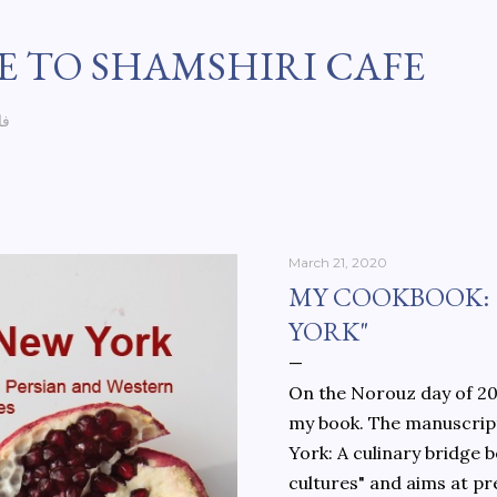
Skip to main content
 TO SHAMSHIRI CAFE
فا
March 21, 2020
MY COOKBOOK:
YORK"
On the Norouz day of 202
my book. The manuscript
York: A culinary bridge
cultures" and aims at pr