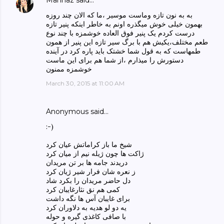
Mahnaz
said…
به به نون تازه وماست موسیر ،ما که الان چند روزه
بهمون خیلی خوش میگذره اونم به خاطر اینکه پنیر تازه
درست کردم یک پنیر فوق العاده خوشمزه با چند نوع
طعم مختلف،یکیش هم با برگ سیر تازه این پنیر از همون
طمهاست که به قول شما خشتک باید پاره کرد در آینده
دستورش را میذارم ،از شما هم برای این ماست
خوشمزه ممنون
March 30, 2015 at 11:00 AM
Anonymous said…
:-)
شیخ ما باز کراماتش عیان کرد
ژاکت ها چون ژیله نیم از میان کرد
دریدند جامه ها بر تن مریدان
ز نعره شان فرار شیر ژیان کرد
دل حاضر مریدان را بکرد شاد
کمی هم نق نثارغایبان کرد
برای غایبان آس ها نگه داشت
یه دو لو هدیه به دلاوران کرد
با صافی کاغذی گیره و حوله