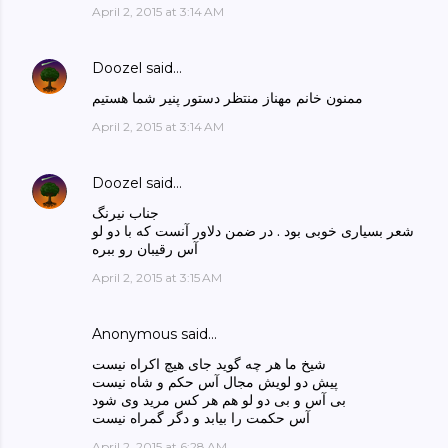
April 2, 2015 at 3:14 AM
Doozel
said…
ممنون خانم مهناز منتظر دستور پنیر شما هستیم
April 2, 2015 at 3:14 AM
Doozel
said…
جناب نیرنگ
شعر بسیاری خوبی بود . در ضمن دلاور آنست که با دو لو
آس رقیبان رو ببره
April 2, 2015 at 3:15 AM
Anonymous said…
شیخ ما هر چه گوید جای هیچ اکراه نیست
پیش دو لویش مجال آس حکم و شاه نیست
بی آس و بی دو لو هم هر کس مرید وی شود
آس حکمت را بیابد و دگر گمراه نیست
April 2, 2015 at 6:28 AM