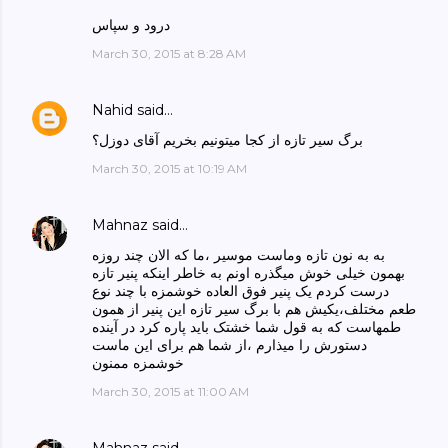
درود و سپاس
March 30, 2015 at 8:28 AM
Nahid
said…
برگ سیر تازه از کجا میتونیم بخریم آقای دوزل؟
March 30, 2015 at 10:19 AM
Mahnaz
said…
به به نون تازه وماست موسیر ،ما که الان چند روزه
بهمون خیلی خوش میگذره اونم به خاطر اینکه پنیر تازه
درست کردم یک پنیر فوق العاده خوشمزه با چند نوع
طعم مختلف،یکیش هم با برگ سیر تازه این پنیر از همون
طمهاست که به قول شما خشتک باید پاره کرد در آینده
دستورش را میذارم ،از شما هم برای این ماست
خوشمزه ممنون
March 30, 2015 at 11:00 AM