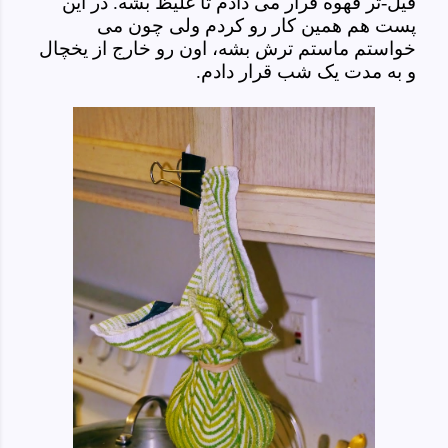
فیل-تر قهوه قرار می دادم تا غلیظ بشه. در این
پست هم همین کار رو کردم ولی چون می
خواستم ماستم ترش بشه، اون رو خارج از یخچال
و به مدت یک شب قرار دادم.