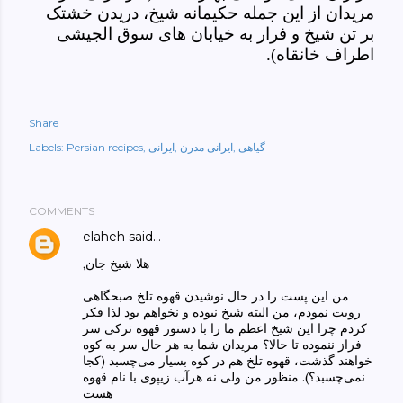
مریدان از این جمله حکیمانه شیخ، دریدن خشتک
بر تن شیخ و فرار به خیابان های سوق الجیشی
اطراف خانقاه).
Share
گیاهی
ایرانی مدرن
ایرانی
Persian recipes
Labels:
COMMENTS
elaheh
said…
,هلا شیخ جان
من این پست را در حال نوشیدن قهوه تلخ صبحگاهی
رویت نمودم، من البته شیخ نبوده و نخواهم بود لذا فکر
کردم چرا این شیخ اعظم ما را با دستور قهوه ترکی‌ سر
فراز ننموده‌ تا حالا؟ مریدان شما به هر حال سر به کوه
خواهند گذشت، قهوه تلخ هم در کوه بسیار می‌چسبد (کجا
نمی‌چسبد؟). منظور من ولی‌ نه هرآب زیپوی‌ با نام قهوه
هست