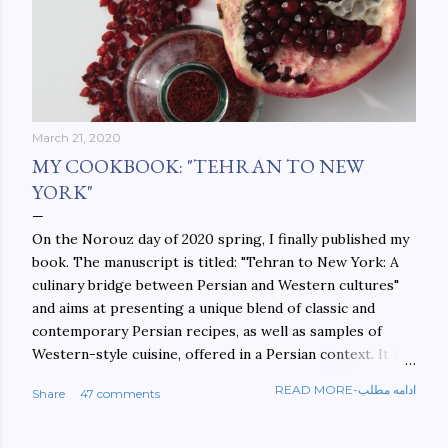
March 21, 2020
MY COOKBOOK: "TEHRAN TO NEW
YORK"
On the Norouz day of 2020 spring, I finally published my
book. The manuscript is titled: "Tehran to New York: A
culinary bridge between Persian and Western cultures"
and aims at presenting a unique blend of classic and
contemporary Persian recipes, as well as samples of
Western-style cuisine, offered in a Persian context. It is
important to build bridges between cultures, and not
READ MORE-ادامه مطلب
Share
47 comments
walls. This book aims at constructing a bridge between
the Persian and Western cultures. The book may be
ordered here: https://www.amazon.com/Tehran-New-