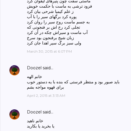
ماستی سفت چون پنیرهای لیقوان کرد
فزود ترشی به ماست با حکمت خویش
ز علم کیمیا شرحی بیان کرد
پوره کرد برگهای سیر را با آب
به جسم ماست روح سیر را روان کرد
تجلی کرد رخ اش بر فنجونی که
آب ماست و سیراش چکه در آن کرد
زبان شیخ برفنجون بود سرخ
ولی سبز برگ سیر اهدا جان کرد
March 30, 2015 at 6:07 PM
Doozel
said…
خانم الهه
باید صبور بود و منتظر فرستی که بنده با یه دستور خوب
برای قهوه مواجه بشم
April 2, 2015 at 3:13 AM
Doozel
said…
خانم ناهید
یا بخرید یا بکارید