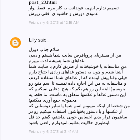
post_23.html
تصمیم ندارم اینهمه فوندانت به کار ببرم. فقط نوار
عمودی دورش و حاشیه ی افقی زیرش
February 6, 2013 at 12:18 AM
Lilly
said…
سلام جناب دوزل
من از مشتریای پروپاقرص سایت شما هستم و دیدن
غذاهای شما همیشه لذت میبرم.
من متاسفانه یا خوشبختانه از طریق کارم با سایت شما
آشنا شدم و چون به دستور غذاهای زیادی احتیاج دارم
خیلی وقتا پیش اومده که از غذاهای شما استفاده کردم،
و متاسفانه به من این اجازه داده نمیشه تا اسم منبع رو
بنویسم( البته این رو هم بگم که هیچ ادعایی نمیکنیم که
این دستور غذاها و عکسها متعلق به ماست، ما فقط یه
مجموعه جمع آوری میکنیم)
من شخصا از اینکه نمیتونم اسم شما یا سایر دوستانی که
از عکسها و یا دستور پختهاشون استفاده میکنیم رو در
سایتمون قرار بدیم احساس خوبی نداشتم، گفتم حداقل
اینطوری حلالیت بطلبم..امیدوارم راضی باشید.
February 6, 2013 at 3:41 AM