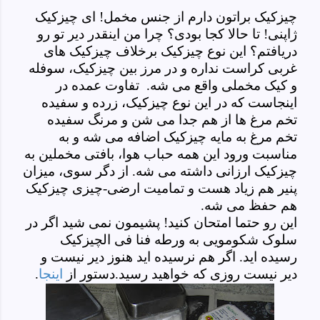
چیزکیک براتون دارم از جنس مخمل! ای چیزکیک
ژاپنی! تا حالا کجا بودی؟ چرا من اینقدر دیر تو رو
دریافتم؟ این نوع چیزکیک برخلاف چیزکیک های
غربی کراست نداره و در مرز بین چیزکیک، سوفله
و کیک مخملی واقع می شه. تفاوت عمده در
اینجاست که در این نوع چیزکیک، زرده و سفیده
تخم مرغ ها از هم جدا می شن و مرنگ سفیده
تخم مرغ به مایه چیزکیک اضافه می شه و به
مناسبت ورود این همه حباب هوا، بافتی مخملین به
چیزکیک ارزانی داشته می شه. از دگر سوی، میزان
پنیر هم زیاد هست و تمامیت ارضی-چیزی چیزکیک
هم حفظ می شه.
این رو حتما امتحان کنید! پشیمون نمی شید اگر در
سلوک شکومویی به ورطه فنا فی الچیزکیک
رسیده اید. اگر هم نرسیده اید هنوز دیر نیست و
دیر نیست روزی که خواهید رسید.
دستور از
اینجا
.