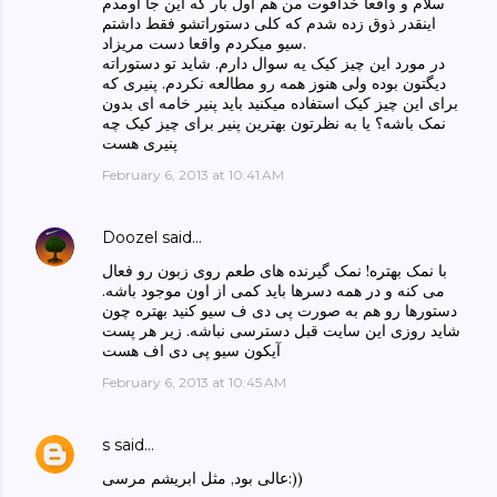
سلام و واقعا خداقوت من هم اول بار که این جا اومدم
اینقدر ذوق زده شدم که کلی دستوراتشو فقط داشتم
سیو میکردم واقعا دست مریزاد.
در مورد این چیز کیک یه سوال دارم. شاید تو دستوراته
دیگتون بوده ولی هنوز همه رو مطالعه نکردم. پنیری که
برای این چیز کیک استفاده میکنید باید پنیر خامه ای بدون
نمک باشه؟ یا به نظرتون بهترین پنیر برای چیز کیک چه
پنیری هست
February 6, 2013 at 10:41 AM
Doozel
said…
با نمک بهتره! نمک گیرنده های طعم روی زبون رو فعال
می کنه و در همه دسرها باید کمی از اون موجود باشه.
دستورها رو هم به صورت پی دی ف سیو کنید بهتره چون
شاید روزی این سایت قبل دسترسی نباشه. زیر هر پست
آیکون سیو پی دی اف هست
February 6, 2013 at 10:45 AM
s
said…
عالی بود, مثل ابریشم مرسی:))