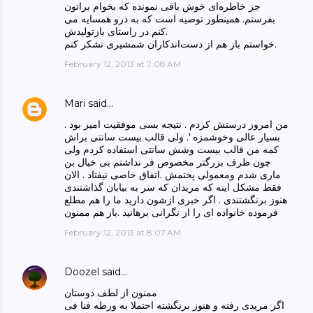
جز خاطره‌ای خوش باقی نمونده که بخوام براتون
بفرستم. همینطور توصیه است که به درو همسایه می
کنم در راستای بازتولیدش.
خواستم باز هم از دست‌اندکاران شمشیری تشکر کنم.
February 12, 2013 at 7:08 AM
Mari
said…
من امروز درستش كردم . نتيجه بسى موفقيت اميز بود .
بسيار عالى وخوشمزه '. ولى قالب بيست سانتى براش
كمه من قالب بيست وشش سانتى استفاده كردم ولى
چون ظرف بزرگتر مخصوص فر نداشتم بى خيال بن
مارى شدم ومعمولى پختمش .اتفاق خاصى نيفتاد . الان
فقط مشكل اينه كه مريدان كه سر به بيابان گذاشتندى
هنوز برنگشتندى . اگر خبرى ازشون داريد ما را هم مطلع
فرموده خانواده اى را از نگرانى برهانيد .باز هم ممنون
February 12, 2013 at 8:07 AM
Doozel
said…
ممنون از لطف دوستان
اگر مریدی رفته و هنوز برنگشته احتملا به ورطه فنا فی