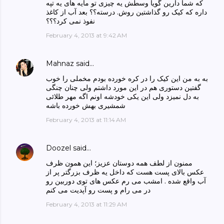
که شما دارین گویا وسطش یه چیزی تو مایه های یه تپه
داره که کیک رو گذاشتین روش. درسته؟؟ بعد آب از کاغذ
نفوذ نمی کرد؟؟؟
February 4, 2013 at 9:42 AM
Mahnaz
said…
به به من این کیک را در کره خورده بودم مخملی را خوب
گفتین دستوری هم در این مورد داشتم ولی چنان چنگی
به دل نمیزد ولی این یکی خودشه اونم اگه مهر طلائی
شمشیری بهش خورده باشه
February 4, 2013 at 11:14 AM
Doozel
said…
ممنون از لطف همه دوستان عزیز؛ این همون ظرف
عکس بالای پست هست که داخل یه ظرف بزرگتر پر از
آب واقع شده . امشب می رم عکس های توی دوربین رو
در می رام و پست رو آپدیت می کنم
February 4, 2013 at 11:29 AM