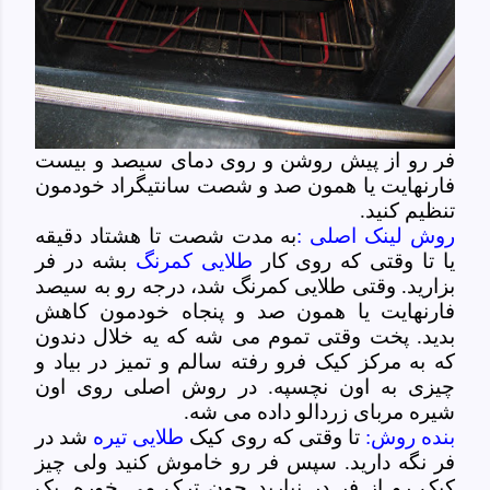
فر رو از پیش روشن و روی دمای سیصد و بیست
فارنهایت یا همون صد و شصت سانتیگراد خودمون
تنظیم کنید.
روش لینک اصلی :
به مدت شصت تا هشتاد دقیقه
یا تا وقتی که روی کار
طلایی کمرنگ
بشه در فر
بزارید. وقتی طلایی کمرنگ شد، درجه رو به سیصد
فارنهایت یا همون صد و پنجاه خودمون کاهش
بدید. پخت وقتی تموم می شه که یه خلال دندون
که به مرکز کیک فرو رفته سالم و تمیز در بیاد و
چیزی به اون نچسپه. در روش اصلی روی اون
شیره مربای زردالو داده می شه.
بنده روش:
تا وقتی که روی کیک
طلایی تیره
شد در
فر نگه دارید. سپس فر رو خاموش کنید ولی چیز
کیک رو از فر در نیارید چون ترک می خوره. یک