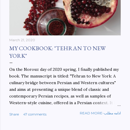
March 21, 2020
MY COOKBOOK: "TEHRAN TO NEW
YORK"
On the Norouz day of 2020 spring, I finally published my
book. The manuscript is titled: "Tehran to New York: A
culinary bridge between Persian and Western cultures"
and aims at presenting a unique blend of classic and
contemporary Persian recipes, as well as samples of
Western-style cuisine, offered in a Persian context. It is
important to build bridges between cultures, and not
READ MORE-ادامه مطلب
Share
47 comments
walls. This book aims at constructing a bridge between
the Persian and Western cultures. The book may be
ordered here: https://www.amazon.com/Tehran-New-