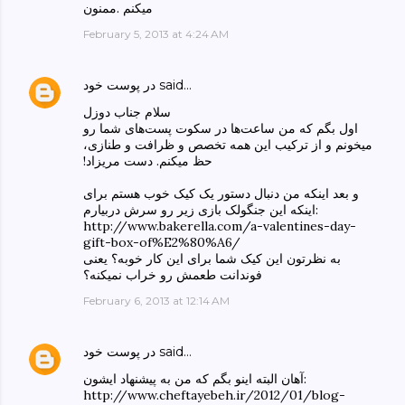
ميكنم .ممنون
February 5, 2013 at 4:24 AM
said…
در پوست خود
سلام جناب دوزل
اول بگم که من ساعت‌ها در سکوت پست‌های شما رو
میخونم و از ترکیب این همه تخصص و ظرافت و طنازی،
حظ میکنم. دست مریزاد!‏
و بعد اینکه من دنبال دستور یک کیک خوب هستم برای
اینکه این جنگولک بازی زیر رو سرش دربیارم:
http://www.bakerella.com/a-valentines-day-
gift-box-of%E2%80%A6/
به نظرتون این کیک شما برای این کار خوبه؟ یعنی
فوندانت طعمش رو خراب نمیکنه؟
February 6, 2013 at 12:14 AM
said…
در پوست خود
آهان البته اینو بگم که من به پیشنهاد ایشون:
http://www.cheftayebeh.ir/2012/01/blog-