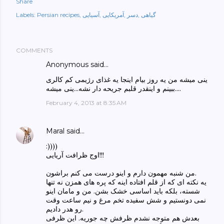
Share
گیاهی
دسر
آمریکایی
آسیایی
Persian recipes
Labels:
COMMENTS
Anonymous said…
ینی میشه من یه روز بیام اینجا یه غذای رژیمی کم کالری
ببینم و اینقدر قلبم جریحه دار نشه...ینی میشه....
February 4, 2013 at 8:35 AM
Maral
said…
:))))
اوج ظرافت آریایی!!!
من شنبه مهمون دارم و اینو درست می کنم براشون.
یه نکته ای که از قلم افتاده اینه که پره های همزن نه تنها
شسته، بلکه باید اساسی خشک بشن. من و مامان اینو
نمی دونستیم و شش سفیده تخم مرغ و نیم ساعت وقت
رو هدر دادیم.
بعدش هم متوجه نشدم ظرفش چه جوریه. این ظرفی