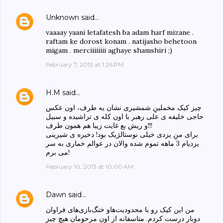
Unknown
said…
vaaaay yaani letafatesh ba adam harf mizane .
raftam ke dorost konam . natijasho behetoon
migam . merciiiiiiii aghaye shamshiri ;)
February 7, 2013 at 1:26 PM
H.M
said…
چیز کیک مخملینِ شمشیری نشان یه طرف، اون عکس
حاجی خلیفه ی علی رهبر با اون کله ی تراشیده و سبیل
و ریش بع غایت زیبا هم همون طرف!!!
برای منِ یزدی خیلی نوستالژیک بود! دخیره ی شیرینی
یزدیام 3 ماهه تموم شده والان در عوالم خماری به سر
می برم!
February 10, 2013 at 10:00 AM
Dawn
said…
من این کیک رو با محدودیت‌هاو خنگ‌بازی‌های فراوان
دوبار درست کردم. متاسفانه از اون مرحومان هیچ چیز