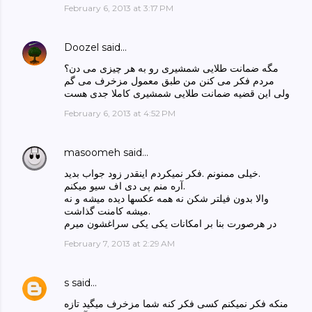
February 6, 2013 at 3:17 PM
Doozel
said…
مگه ضمانت طلایی شمشیری رو به هر چیزی می دن؟
مردم فکر می کنن من طبق معمول مزخرف می گم
ولی این قضیه ضمانت طلایی شمشیری کاملا جدی هست
February 6, 2013 at 4:52 PM
masoomeh
said…
خیلی ممنونم .فکر نمیکردم اینقدر زود جواب بدید.
آره منم پی دی اف سیو میکنم.
والا بدون فیلتر شکن نه همه عکسها دیده میشه و نه
میشه کامنت گذاشت.
در هرصورت بنا بر امکانات یکی یکی سراغشون میرم
February 7, 2013 at 2:29 AM
s
said…
منکه فکر نمیکنم کسی فکر کنه شما مزخرف میگید تازه