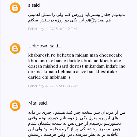
s
said…
نمیدونم چقدر بیشترباید ورزش کنم ولی راستش اهمیتی
هم نمیدم:))))تو این یکی دو روزه درستش میکنم
February 4, 2013 at 1:42 PM
Unknown
said…
khabaresh ro beheton midam man cheesecake
khodamo ke baese daride shodane kheshtake
dostan mishod sard dorost mikardam indafe ino
dorost konam bebinam alave bar kheshtake
daride chi mibinam :)
February 4, 2013 at 8:08 PM
Mari
said…
من از مريدان سر سخت چيز كيك هستم . چيزى در مايه
هاى اين رو منزل يكى از دوستانم خورده بودم وقتى
دستورشو پرسيدم از خوردنش به شدت پشيمان شدم
چون به طرز وحشتناكى پر از كره وخامه بود ولى اين
عاقلانه تر به نظر ميرسه . در اولين فرصت درستش