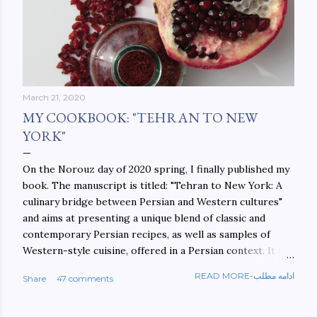
March 21, 2020
MY COOKBOOK: "TEHRAN TO NEW
YORK"
On the Norouz day of 2020 spring, I finally published my
book. The manuscript is titled: "Tehran to New York: A
culinary bridge between Persian and Western cultures"
and aims at presenting a unique blend of classic and
contemporary Persian recipes, as well as samples of
Western-style cuisine, offered in a Persian context. It is
important to build bridges between cultures, and not
READ MORE-ادامه مطلب
Share
47 comments
walls. This book aims at constructing a bridge between
the Persian and Western cultures. The book may be
ordered here: https://www.amazon.com/Tehran-New-