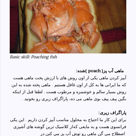
Basic skill: Poaching fish
poach
ماهی آب پز(
)شده:
آبپز کردن ماهی یکی از اون روش های با ارزش پخت ماهی هست
که ما ایرانی ها به کل از اون غافل هستیم . ماهی پخته شده به این
روش بسیار سالم و خوشمزه و مرطوب هست . لطفا قبل از اینکه
بگین پیف پیف بوی ماهی می ده، پاراگراف زیری رو بخونید .
پاراگراف زیری:
برای این کار ما احتیاج به محلول مناسب آبپز کردن داریم . این یکی
فرانسوی هست و به مایعی که
از کلاسیک ترین گوشه های آشپزی
اصطلاح می گن
ماهی رو توش آب پز می کنن در