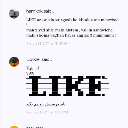
hamkok
said…
LIKE az oon bozorgash ke khodetoon minevisid
!
man ziyad ahle mahi nistam , vali in sandwiche
mahi shoma vaghan havas angize !! mmmmmm !
March 31, 2011 at 11:43 AM
Doozel
said…
از اینها؟
99%
─▀██▀───▀██▀─▀██──██─▀██▀▀ ▀─
──██─────██───██▄█▀───██▄█───
──██─────██───██▀█▄───██▀█───
─▄██▄▄█─▄██▄─▄██──██─▄██▄▄ ▄
باید درصدش رو هم بگید
March 31, 2011 at 12:21 PM