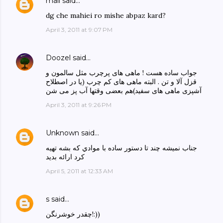
mali
said…
dg che mahiei ro mishe abpaz kard?
April 3, 2011 at 9:07 PM
Doozel
said…
جواب ساده هست ! ماهی های پرچرب مثل سالمون و
قزل آلا و تن . البته ماهی های کم چرب (یا در اصطلاح
آشپزی ماهی های سفید)هم بعضی وقتها آب پز می شن
April 3, 2011 at 9:26 PM
Unknown
said…
جناب نميشه چند تا دستور ساده با موادي كه بشه تهيه
كرد ارائه بديد
April 5, 2011 at 12:33 AM
s
said…
چقدر خوشرنگن!:))