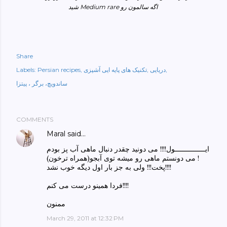
شید Medium rare اگه سالمون رو
Share
دریایی
تکنیک های پایه ایی آشپزی
Persian recipes
Labels:
ساندویچ، برگر ، پیتزا
COMMENTS
Maral
said…
ایـــــــــــــــول!!!! می دونید چقدر دنبال ماهی آب پز بودم
! می دونستم ماهی رو میشه توی آبجو(همراه ترخون)
پخت!!! ولی به جز بار اول دیگه خوب نشد!!!!
فردا همینو درست می کنم!!!!
ممنون
March 29, 2011 at 12:32 PM