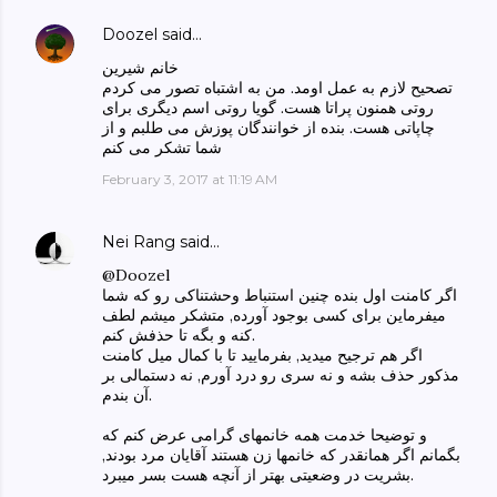
Doozel
said…
خانم شیرین
تصحیح لازم به عمل اومد. من به اشتباه تصور می کردم
روتی همنون پراتا هست. گویا روتی اسم دیگری برای
چاپاتی هست. بنده از خوانندگان پوزش می طلبم و از
شما تشکر می کنم
February 3, 2017 at 11:19 AM
Nei Rang
said…
@Doozel
اگر کامنت اول بنده چنین استنباط وحشتناکی رو که شما
میفرماین برای کسی بوجود آورده, متشکر میشم لطف
کنه و بگه تا حذفش کنم.
اگر هم ترجیح میدید, بفرمایید تا با کمال میل کامنت
مذکور حذف بشه و نه سری رو درد آورم, نه دستمالی بر
آن بندم.
و توضیحا خدمت همه خانمهای گرامی عرض کنم که
بگمانم اگر همانقدر که خانمها زن هستند آقایان مرد بودند,
بشریت در وضعیتی بهتر از آنچه هست بسر میبرد.
,,,,,,,,,,,,,,,,,,,,,,,,,,,,,,,,,,