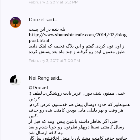
February 3, 2017 at 6:53 PM
Doozel
said…
بله بنده در این پست
http://www.shamshiricafe.com/2014/02/blog-
post.html
از اون نون کردی گفتم و این بلاگ فخیمه که لینک دادید
طبق معمول ایده رو گرفته و چند ماه بعد پستش کرده
February 3, 2017 at 7:00 PM
Nei Rang
said…
@Doozel
:) خیلی ممنون شف دوزل عزیز بابت روشنگری, لطف
کردین.
همونطور که حدود دوسال پیش هم خدمتتون عرض کردم,
هر وقت و بهر دلیلی مایل بودین کامنت بنده رو حذف
کنین.
حتی اگر بخاطر داشته باشین پیش اومد که قبل از
ارسال کامنتی نسبتا دوپهلو نظرتون رو جویا شدم و بعد
به کافه ارسال شد.
چنانچه حذف کامنت مشتریان با منش اخلاقیتون سازگار