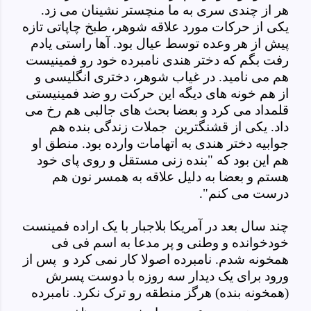
هر از چندی سری به ما منچستر نشینان می زد.
یکی از حرکات مورد علاقه شوهر، طبخ چاپاتی تازه
پیش از هر وعده توسط عیال بود. آها راستی یادم
رفت بگم که دختر هندی نامبرده خود رو فمینیست
هم می نامید. در غیاب شوهر، دختری انگلیسی و
از هم خونه های دیگه این حرکت رو ضد فمینیستی
قلمداد می کرد و بعضا بحث های جالبی هم رخ می
داد. یکی از قشنگترین جملات زندگی بنده هم
جوابیه دختر هندی به اتهامات وارده بود. منطق او
هم این بود که "بنده زنی مستقل و روی پای خود
هستم و بعضا به دلیل علاقه به همسر نون هم
درست می کنم".
چند سال بعد در آمریکا بلاجبار با یک اراده فمینست
خودخوانده و وطنی و پر مدعا به اسم فی فی
همخونه شدم. نامبرده اصولا کار نمی کرد و پس از
ورود برای یک دیدار سه روزه با دوست پسرش
(همخونه بنده) هرگز منطقه رو ترک نکرد. نامبرده