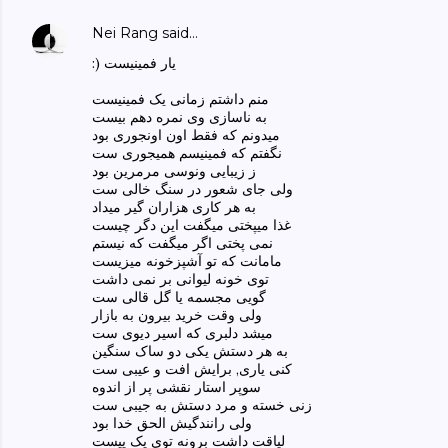
Nei Rang
said…
:) یار فمینیست
منم داشتم زمانی یک فمینیست
به ناسازی وی نمره دهم بیست
میدونم که فقط اون اونجوری بود
نگفتم که فمینیسم همیجوری ست
ز زیبایی ونوسی مرمرین بود
ولی جای شعور در سنگ خالی ست
به هر کاری هزاران گیر میداد
غذا میپختی میگفت این دگر چیست
نمی پختی اگر میگفت که نیستم
مامانت که تو آشپزخونه میزیست
توی خونه لیوانی بر نمی داشت
گویی مجسمه یا گل قالی ست
ولی وقت خرید بیرون به بازار
میشد دلبری که اسیر دیوی ست
به هر دستش یکی دو ساک سنگین
کنی یاری, برایش افت و عیبی ست
سوپر استار نقشی پر از اندوه
زنی خسته و مرد دستش به جیبی ست
ولی رانندگیش الحق خدا بود
لیاقت داشت برونه توی یک پیست