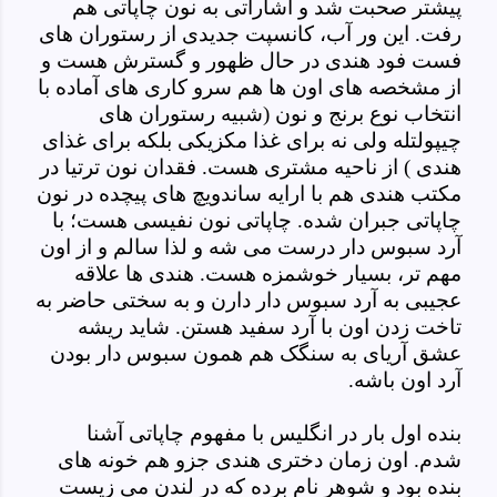
پیشتر صحبت شد و اشاراتی به نون چاپاتی هم
رفت. این ور آب، کانسپت جدیدی از رستوران های
فست فود هندی در حال ظهور و گسترش هست و
از مشخصه های اون ها هم سرو کاری های آماده با
انتخاب نوع برنج و نون (شبیه رستوران های
چیپولتله ولی نه برای غذا مکزیکی بلکه برای غذای
هندی ) از ناحیه مشتری هست. فقدان نون ترتیا در
مکتب هندی هم با ارایه ساندویچ های پیچده در نون
چاپاتی جبران شده. چاپاتی نون نفیسی هست؛ با
آرد سبوس دار درست می شه و لذا سالم و از اون
مهم تر، بسیار خوشمزه هست. هندی ها علاقه
عجیبی به آرد سبوس دار دارن و به سختی حاضر به
تاخت زدن اون با آرد سفید هستن. شاید ریشه
عشق آریای به سنگک هم همون سبوس دار بودن
آرد اون باشه.
بنده اول بار در انگلیس با مفهوم چاپاتی آشنا
شدم. اون زمان دختری هندی جزو هم خونه های
بنده بود و شوهر نام برده که در لندن می زیست