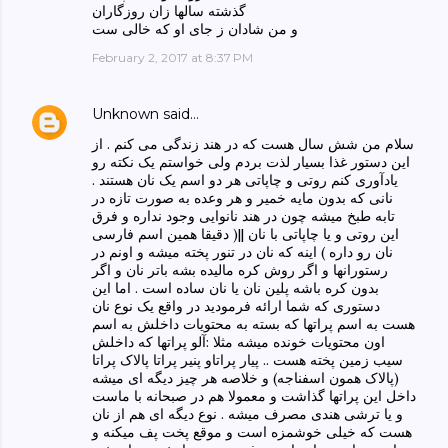
گذشته سالها زان روزگاران
و من شادان ز جای او که خالی ست
February 2, 2017 at 8:37 PM
Unknown
said…
سلام من شش سال هست که در هند زندگی می کنم . از
این دستور غذا بسیار لذت بردم ولی خواستم یک نکته رو
یادآوری کنم روتی و چاپاتی هر دو اسم یک نان هستند .
نانی که بدون مایه خمیر و هر وعده به صورت تازه در
تابه طبخ میشه چون در هند نانوایی وجود نداره و فرق
این روتی و یا چاپاتی با نان ||( دقیقا همین اسم فارسی
نان رو داره ) اینه که نان در تنور پخته میشه و اونم در
رستورانها و اگر روش کره مالیده بشه باتر نان و اگر
بدون کره باشه پلین نان یا نان ساده است . اما این
دستوری که شما ارائه فرمودید در واقع یک نوع نان
هست به اسم پراتها که بسته به محتویات داخلش به اسم
اون محتویات خونده میشه مثلا :آلو پراتها که داخلش
سیب زمین پخته هست .. پیار پراتاو پنیر پراتا پالاک پراتا
(پالاک همون اسفناجه) و خلاصه هر چیز دیگه ای میشه
داخل این پراتها گذاشت و معمولا هم در صبحانه با ماست
و یا ترشی هندی مصرف میشه . نوع دیگه ای هم از نان
هست که خیلی خوشمزه است و موقع پخت پف میکنه و