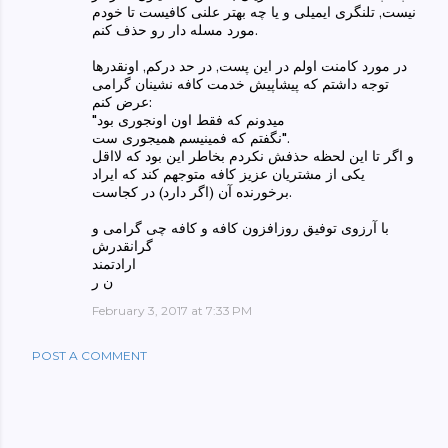
نیست, تلنگری ایمیلی و یا چه بهتر علنی کافیست تا خودم
مورد مسله دار رو حذف کنم.
در مورد کامنت اولم در این پست, در حد درکم, اونقدرها
توجه داشتم که پیشاپیش خدمت کافه نشینان گرامی
عرض کنم:
"میدونم که فقط اون اونجوری بود
نگفتم که فمینیسم همیجوری ست".
و اگر تا این لحظه حذفش نکردم بخاطر این بود که لااقل
یکی از مشتریان عزیز کافه متوجهم کند که ایراد
برخورنده آن (اگر دارد) در کجاست.
با آرزوی توفیق روزافزون کافه و کافه چی گرامی و
گرانقدرش
ارادتمند
ن ر
February 3, 2017 at 7:33 PM
POST A COMMENT