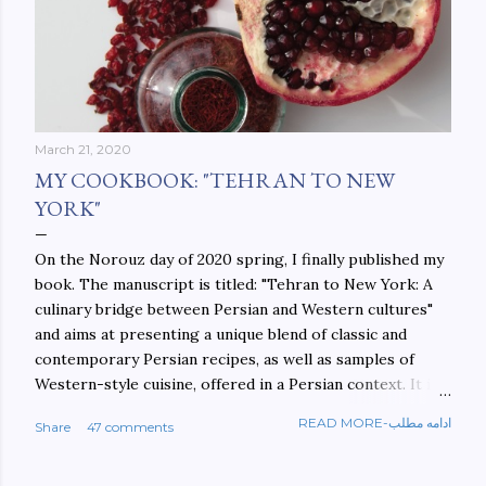
March 21, 2020
MY COOKBOOK: "TEHRAN TO NEW
YORK"
On the Norouz day of 2020 spring, I finally published my
book. The manuscript is titled: "Tehran to New York: A
culinary bridge between Persian and Western cultures"
and aims at presenting a unique blend of classic and
contemporary Persian recipes, as well as samples of
Western-style cuisine, offered in a Persian context. It is
important to build bridges between cultures, and not
READ MORE-ادامه مطلب
Share
47 comments
walls. This book aims at constructing a bridge between
the Persian and Western cultures. The book may be
ordered here: https://www.amazon.com/Tehran-New-