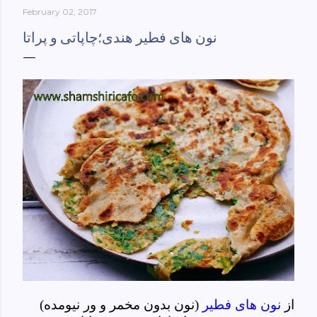
February 02, 2017
York-culinary-cultures-
ebook/dp/B0861H47GS/ref=sr_1_1?
نون های فطیر هندی؛چاپاتی و پراتا
dchild=1&keywords=tehran+to+new+york&qid=158481093
0&sr=8-1
از
نون های فطیر
(نون بدون مخمر و ور نیومده)