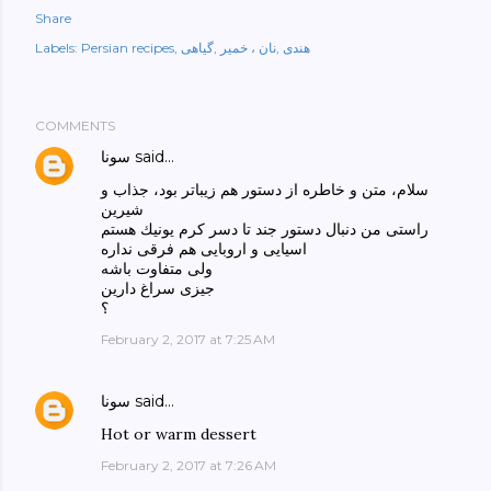
Share
هندی
نان ، خمیر
گیاهی
Persian recipes
Labels:
COMMENTS
said…
سونا
سلام، متن و خاطره از دستور هم زيباتر بود، جذاب و
شيرين
راستى من دنبال دستور جند تا دسر كرم يونيك هستم
اسيايى و اروبايى هم فرقى نداره
ولى متفاوت باشه
جيزى سراغ دارين
؟
February 2, 2017 at 7:25 AM
said…
سونا
Hot or warm dessert
February 2, 2017 at 7:26 AM