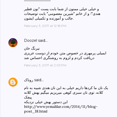
و خیلی خیلی ممنون از شما بابت پست "نون فطیر
هندی"؛ و از خانم "شیرین معصومی" بابت توضیحات
جالب و آموزنده و تکمیلی ایشون.
February 3, 2017 at 12:18 PM
Doozel
said…
نیرنگ خان
ایمیلی پرمهری در خصوص متن خودم از دوست عزیزی
دریافت کردم و لزوم به روشنگری احساس شد
February 3, 2017 at 2:03 PM
said…
روناک
یک نان ما کردها داریم خیلی به این نان هندی شبیه به نام
کلانه. توی نان سبزی کوهی میریزیم میگیم بهش کلانه
پیچک
این دستور بهش خیلی نزدیکه
http://www.yemalilar.com/2014/11/blog-
post_18.html