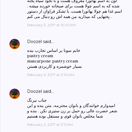
اون به اسم بهاتورا معروف هست و با نخود سیاه پخته
شده که به اسم چولا هست برای صبحانه خورده میشه .
اسم غذا هم چولا بهاتورا هست. با تشکر فراوان از دستور
پختهایی که میذارید من همه اش رو دنبال می کنم .
February 3, 2017 at 10:01 AM
Doozel
said…
خانم سونا بر اساس تجارب بنده
pastry cream
mascarpone pastry cream
بسیار خوشمزه و کاربردی هستن
February 3, 2017 at 11:10 AM
Doozel
said…
جناب نیرنگ
امیدوارم خوانندگان و بانوان محترمه، متن بنده و این
شعر حضرت عالی رو حمل بر زن ستیزی نکن . بنده و
شما مخلص بانوان قوی و مستقل بوده هستیم
February 3, 2017 at 11:11 AM