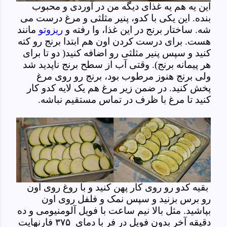
این یه هم یه غذای دیگه من در آوردی و محبوب
بنده. این یکی با کدو، پنیر مثلثی و مرغ درست می
شه. ساختار برنج در این غذا، وا رفته و
ریزوتو
مانند
هست. برای درست کردن اون هم ابتدا برنج رو کته
کنید و سپس پنیر مثلثی رو اضافه کنید( دو تا برای
هر پیمانه برنج). وقتی آب از سطح برنج ناپدید شد
ولی برنج هنوز مرطوب بود، برنج رو روی مرغ
پخش کنید. در ضمن زیر مرغ هم یک لایه کدو کار
کنید تا مرغ با ظرف در تماس مستقیم نباشه.
بقیه کدو رو روی کار پهن کنید و با روغ روی اون
رو برس بزنید و سپس نمک و فلفل روی اون
بپاشید. مثل بالا نیم ساعت با فویل آلومنیومی و ده
دقیقه آخر بدون فویل در فر با دمای ۳۷۵ فارنهایت