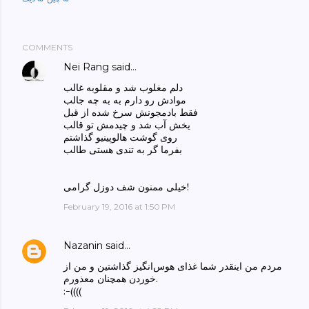
COMMENTS
Nei Rang
said…
دلم مغلوب شد و مقلوبه غالب
موادش رو دارم به به چه جالب
فقط بادمجونش سرخ شده از قبل
یخش آب شد و چیدمش تو قالب
روی گوشت هالوپینیو گذاشتم
بفرما گر به تندی هستی طالب
خیلی ممنون شف دوزل گرامی!
February 19, 2016 at 1:50 PM
Nazanin
said…
مردم من اینقدر شما غذای هوس‌انگیز گذاشتین و من از
خوردن همچنان معذورم.
:-((((