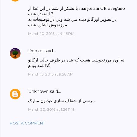
با تشکر از شما,در اين غذا از marjoram OR oregano
استفده شده ?
در تصوير اورگانو ديده مي شه ولي در توضيحات به
مرزنجوش اشاره شده
March 10, 2016 at 4:45 PM
Doozel
said…
نه اون مرزنجوشی هست که بنده در ظرف خالی ارگانو
گذاشته بودم
March 15, 2016 at 9:50 AM
Unknown
said…
مرسي از شفاف سازي.عيدتون مبارک.
March 20, 2016 at 1:26 PM
POST A COMMENT