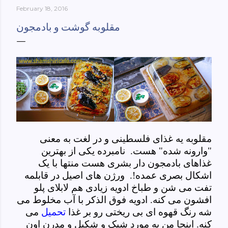
February 18, 2016
York-culinary-cultures-
ebook/dp/B0861H47GS/ref=sr_1_1?
مقلوبه گوشت و بادمجون
dchild=1&keywords=tehran+to+new+york&qid=158481093
0&sr=8-1
مقلوبه یه غذای فلسطینی و در لغت به معنی
"وارونه شده" هست. نامبرده یکی از بهترین
غذاهای بادمجون دار بشری هست منتها با یک
اشکال بصری عمده!. ورژن های اصیل در قابلمه
تفت می شن و طباخ ادویه زیادی هم لابلای پلو
افشون می کنه. ادویه فوق الذکر با آب مخلوط می
شه رنگ قهوه ای بی ریختی رو بر غذا
تحمیل
می
کنه. اینجا من یه مورد شیک و شکیل و مدرن اون