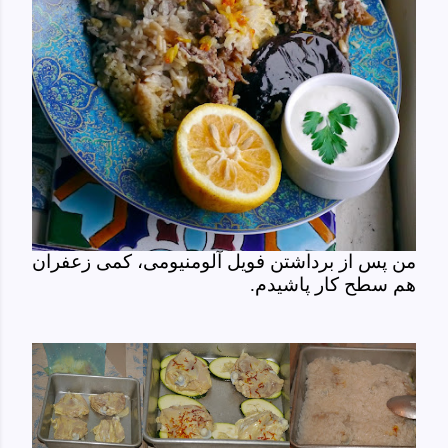
من پس از برداشتن فویل آلومنیومی، کمی زعفران
هم سطح کار پاشیدم.