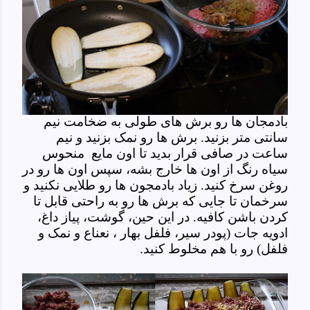
بادمجان ها رو برش های طولی به ضخامت نیم
سانتی متر بزنید. برش ها رو نمک بزنید و نیم
ساعت در صافی قرار بدید تا اون مایع منحوس
سیاه رنگ از اون ها خارج بشه، سپس اون ها رو در
روغن سرخ کنید. زیاد بادمجون ها رو طلایی نکنید و
سرخمان تا جایی که برش ها رو به راحتی قابل تا
کردن باشن کافیه. در این حین، گوشت، پیاز داغ،
ادویه جات (پودر سیر، فلفل بهار ، نعناع و نمک و
فلفل) رو با هم مخلوط کنید.