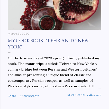
March 21, 2020
MY COOKBOOK: "TEHRAN TO NEW
YORK"
On the Norouz day of 2020 spring, I finally published my
book. The manuscript is titled: "Tehran to New York: A
culinary bridge between Persian and Western cultures"
and aims at presenting a unique blend of classic and
contemporary Persian recipes, as well as samples of
Western-style cuisine, offered in a Persian context. It is
important to build bridges between cultures, and not
READ MORE-ادامه مطلب
Share
47 comments
walls. This book aims at constructing a bridge between
the Persian and Western cultures. The book may be
ordered here: https://www.amazon.com/Tehran-New-