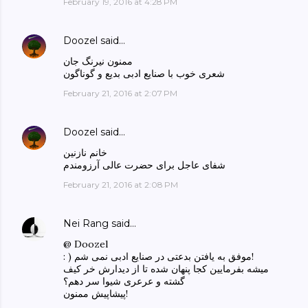
February 19, 2016 at 4:28 PM
Doozel
said…
ممنون نیرنگ جان
شعری خوب با صنایع ادبی بدیع و گوناگون
February 21, 2016 at 2:07 PM
Doozel
said…
خانم نازنین
شفای عاجل برای حضرت عالی آرزومندم
February 21, 2016 at 2:08 PM
Nei Rang
said…
@ Doozel
: ) موفق به یافتن بدعتی در صنایع ادبی نمی شم!
میشه بفرمایین کجا پنهان شده تا از دیدارش خر کیف
گشته و عرعری شیوا سر دهم؟
پیشاپیش ممنون!