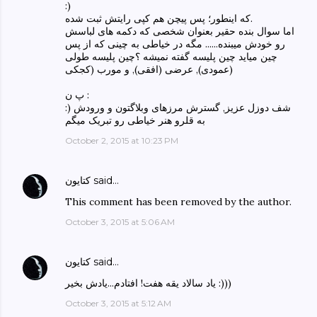
:)
که اینطور؛ پس پیچن هم کپی رایتش ثبت شده.
اما سوال بنده حقیر بعنوان شخصی که دکمه های لباسش
رو خودش میبنده...... مگه در خیاطی به چینی که از پس
چین میاید چین پلیسه گفته نمیشه ؟چین پلیسه طولی
(عمودی), عرضی (افقی), و مورب (کجکی
پ ن :
:) شف دوزل عزیز, گسترش مرزهای وبلاگتون و ورودش
به قلرو هنر خیاطی رو تبریک میگم
October 2, 2015 at 10:23 PM
said…
كتايون
This comment has been removed by the author.
October 3, 2015 at 5:06 AM
said…
كتايون
ياد سالاد يقه هفت! افتادم...يادش بخير :)))
October 3, 2015 at 5:12 AM