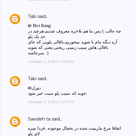
Tabi
said…
@ Nei Rang
چه جالب :) پس ما هم بلاخره معروف شدیم،هرچند در
حد یک پلو.
آره دیگه مام با شوید میخوریم،باقالی پلویی که جای
باقالی هاش سیب زمینی ریختی،یعنی که شوید
سرجاشه. :)
October 2, 2015 at 1:26 PM
Tabi
said…
@دوزل
خوبه که .سیب پلو سبب خیر شود.
October 2, 2015 at 1:27 PM
Saeideh ta
said…
اتفاقا مرغ مارینیت شده در یخچال موجوده ،فردا میره
لای پلو