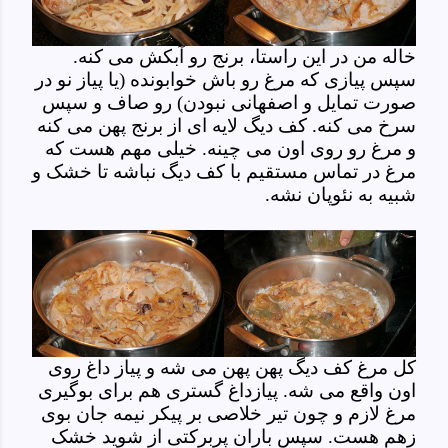
خاله من در این راستا، برنج رو آبکش می کنه.
سپس پیازی که مرغ رو باش خوابونده (یا پیاز نو در
صورت تمایل و اصفهانی نبودن) رو صاف و سپس
سرخ می کنه. کف دیگ لایه ای از برنج پهن می کنه
و مرغ رو روی اون می چینه. خیلی مهم هست که
مرغ در تماس مستقیم با کف دیگ نباشه تا خشک و
شبیه به نئوپان نشه.
کل مرغ کف دیگ پهن پهن می شه و پیاز داغ روی
اون واقع می شه. پیازداغ گستری هم برای بوگیری
مرغ لازم و چون تیر خلاصی بر پیکر نیمه جان بوی
زهم هست. سپس باران پربرکتی از شوید خشک