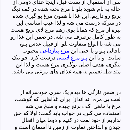
پس از استقبال از پست قبل، اینجا غذای دومی از
خاله به نام شوید پلو با مرغ پخته شده در کف دیگ
برنج رو داریم. این غذا با همون مرغ بو گیری شده
در سرکه درست می شه و لذا عیب اساسی این
تیره از مرغ که همانا بوی زهم مرغ لای برنج هست
به طور کامل برطرف می شه. در ضمن این غذا رو
می شه با انواع متفاوت پلو از قبیل عدس پلو،
باقالی پلو و یا حتی این
مرغ پیازداغی
محبوب
سایت و یا این
پلو مرغ لاتینی
درست کرد. چو نیک
بنگری، هدف اصلی بوگیری مرغ هست و لذا این
متد قبل تعمیم به همه غذای های مرغی می باشد
.
در ضمن تازگی ها دیدم یک سری خودسرانه از
لغت بی مزه "ته انداز" برای غذاهایی که گوشت،
مرغ یا ماهی کف برنج چیده و طبخ می شه
استفاده می کنن. در جواب باید گفت: اولا که حق
نداریم از خود لغت در کنیم و دوما میان افعال
چیدن و انداختن تفاوت از زمین تا آسمان است و