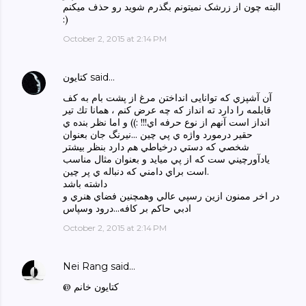
البته چون از زرشک نمیتونم بگذرم شوید رو حذف میکنم
:)
October 2, 2015 at 2:14 PM
said…
كتايون
آن آشپزي كه توانايى انداختن مرغ از پشت بام به كف
قابلمه را دارد ته انداز كه چه عرض كنم ، همانا تك تير
انداز است آنهم از نوع حرفه اي!!! :)) و اما نظر بنده ي
حقير درمورد واژه ي پي چين ...نيرنگ جان بعنوان
شخصي كه دستي درخياطي هم دارد بنظر بيشتر
يادآورچيني ست كه از پي ميايد و بعنوان مثال مناسب
است براي دامني كه دنباله ي پر چين.
داشته باشد
در اخر ممنون ازين رسپي عالي وهمچنين فضاي هنري و
ادبي حاكم بر كافه...درود وسپاس
October 2, 2015 at 2:14 PM
Nei Rang
said…
@ كتايون خانم