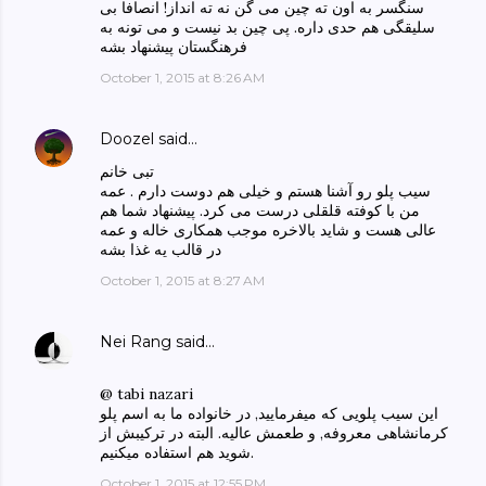
سنگسر به اون ته چین می گن نه ته انداز! انصافا بی
سلیقگی هم حدی داره. پی چین بد نیست و می تونه به
فرهنگستان پیشنهاد بشه
October 1, 2015 at 8:26 AM
Doozel
said…
تبی خانم
سیب پلو رو آشنا هستم و خیلی هم دوست دارم . عمه
من با کوفته قلقلی درست می کرد. پیشنهاد شما هم
عالی هست و شاید بالاخره موجب همکاری خاله و عمه
در قالب یه غذا بشه
October 1, 2015 at 8:27 AM
Nei Rang
said…
@ tabi nazari
این سیب پلویی که میفرمایید, در خانواده ما به اسم پلو
کرمانشاهی معروفه, و طعمش عالیه. البته در ترکیبش از
شوید هم استفاده میکنیم.
October 1, 2015 at 12:55 PM