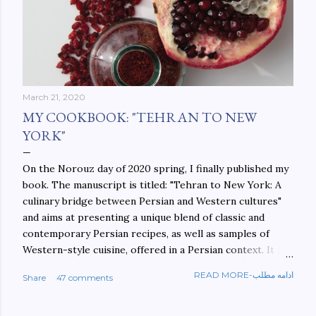
March 21, 2020
MY COOKBOOK: "TEHRAN TO NEW
YORK"
On the Norouz day of 2020 spring, I finally published my
book. The manuscript is titled: "Tehran to New York: A
culinary bridge between Persian and Western cultures"
and aims at presenting a unique blend of classic and
contemporary Persian recipes, as well as samples of
Western-style cuisine, offered in a Persian context. It is
important to build bridges between cultures, and not
READ MORE-ادامه مطلب
Share
47 comments
walls. This book aims at constructing a bridge between
the Persian and Western cultures. The book may be
ordered here: https://www.amazon.com/Tehran-New-