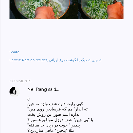
Share
ته چین-ته دیگ
با گوشت مرغ
ایرانی
Persian recipes
Labels:
COMMENTS
Nei Rang
said…
:)
کپی رایت داره شف واژه ته چین
"ته انداز" هم که فرسادین روی مین
نداره اسم هنوز این روش پخت
با "پی چین" شف دوزل موافق هستین؟
"پیچین" خوب در زبان جا میافته
مثلا "پیچین" ماهی ساردین!؟