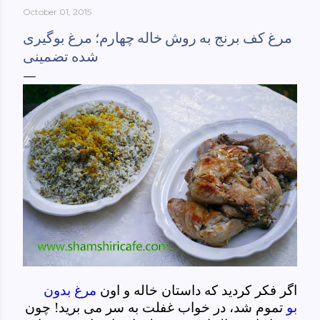
October 01, 2015
York-culinary-cultures-
ebook/dp/B0861H47GS/ref=sr_1_1?
مرغ کف برنج به روش خاله چهارم؛ مرغ بوگیری
dchild=1&keywords=tehran+to+new+york&qid=158481093
شده تضمینی
0&sr=8-1
اگر فکر کردید که داستان خاله و اون
مرغ بدون
بو
تموم شد، در خواب غفلت به سر می برید! چون