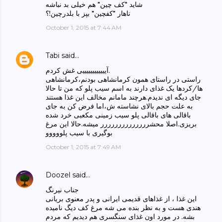
شاید "کف چین" هم خیلی بد نباشه
ناهار "کفچین" بپز با بلدرچین!؟
October 1, 2015 at 7:44 AM
Tabi
said…
آییییییییییییی غش کردم.
راستی در راستای همون کرمانشاهی بودنم،کرمانشاهی
ها/کردها یک غذای دارند به اسم سیب پلو که من تا حالا
جای دیگه ای ندیدم.هرچند مامانم مخالف این غذا هستند
به علت حجم بالای نشاسته ش،اما فرض کن به جای
باقالی های باقالی پلو سیب زمینی مکعبی خرد شده
بریزی.اصلا محشرررررررررررررر میشه.حالا این مرغ
بوگیری با سیب پلووووو
October 1, 2015 at 7:49 AM
Doozel
said…
جناب نیرنگ
این غذا ، از غذاهای قدیمی ایرانی و پدر معنوی بریانی
هندی هست و به نظر بنده می شه مرغ کف دیگ نامیده
بشه. در مورد اون غذای سنگسری هم دیدیم که مردم