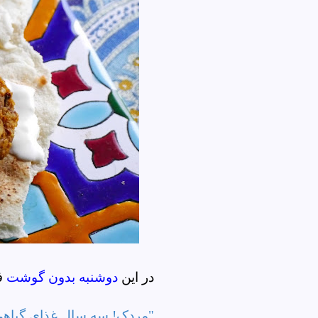
در این
دوشنبه بدون گوشت
فل
"مردک! سه سال غذای گیاهی 