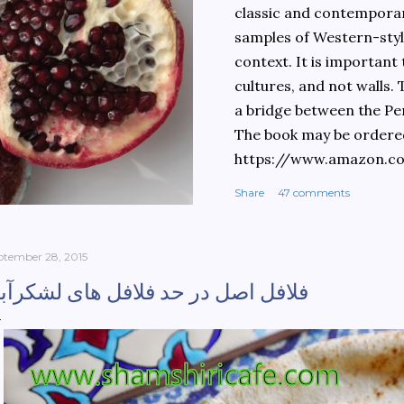
classic and contemporary
samples of Western-style
context. It is important
cultures, and not walls.
a bridge between the Pe
The book may be ordere
https://www.amazon.c
culinary-cultures-
Share
47 comments
ebook/dp/B0861H47GS/
dchild=1&keywords=teh
930&sr=8-1
ptember 28, 2015
فلافل اصل در حد فلافل های لشکرآبا