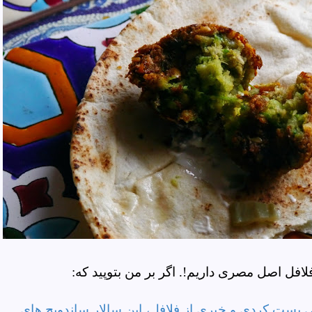
افل اصل مصری داریم!. اگر بر من بتوپید که:
پست کردی و خبری از فلافل، این سالار ساندویچ های