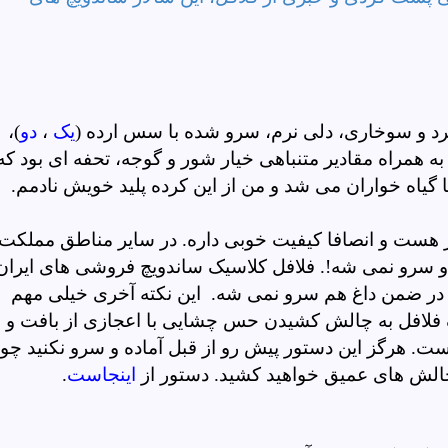
رد و سوخاری، دلی نرم، سرو شده با سس ارده (
یک
،
دو
)،
ه همراه مقادیر متنباهی خیار شور و گوجه، تحفه ای بود که
 گیاه خواران می شد و من از این کرده پلید خویش نادمم.
 هست و انصافا کیفیت خوبی داره. در سایر مناطق مملکت
سرو نمی شه!. فلافل کلاسیک ساندویچ فروشی های ایران
و در ضمن داغ هم سرو نمی شه. این نکته آخری خیلی مهم
افل به چالش کشیدن حس چشایی با اعجازی از بافت و
. هرگز این دستور پیش رو از قبل آماده و سرو نکنید چو
چالش های عمیق خواهید کشید. دستور از
اینجاست
.