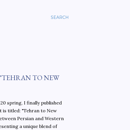
SEARCH
 "TEHRAN TO NEW
0 spring, I finally published
 is titled: "Tehran to New
 between Persian and Western
esenting a unique blend of