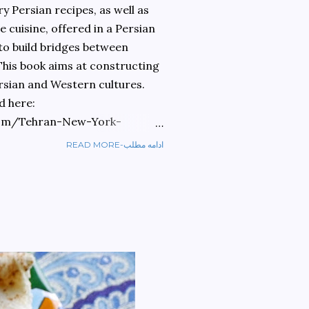
 Persian recipes, as well as
 cuisine, offered in a Persian
 to build bridges between
 This book aims at constructing
rsian and Western cultures.
d here:
om/Tehran-New-York-
READ MORE-ادامه مطلب
ref=sr_1_1?
ran+to+new+york&qid=1584810