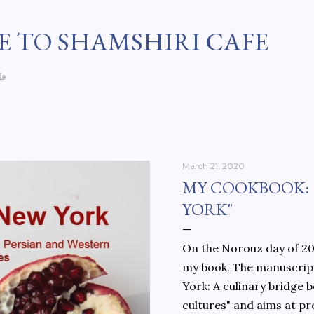
Skip to main content
 TO SHAMSHIRI CAFE
فا
March 21, 2020
MY COOKBOOK:
YORK"
On the Norouz day of 202
my book. The manuscript
York: A culinary bridge
cultures" and aims at pr