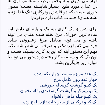
قرار می گیرن و آموختن ترکیب متناسب اون ها
در غذای مورد طبخ بسیار شایسته هست؛ همون
جوری نیست که دو قاشق پودرکاری تنگ غذا بزنیم
بشه هندی! حساب کتاب داره نوکرتم!
برای شروع، یک کاری بیسیک و پایه ای دارم. این
ساده ترین خوراک مرغ پخته شده هندی می تونه
باشه و می تونه معادل مرغ زعفرونی ساده
خودمون که با زرشک پلو صرف می شه باشه. نکته
مهم این دستور اینه که این یه کاری بیسیک هست و
اون یک کیلو سینه به کار رفته در دستور می تونه با
موارد زیر جایگزین بشه:
یک عدد مرغ متوسط چهار تکه شده
چهار عدد رون کامل مرغ
یک کیلو گوشت گوساله خورشی
یک و نیم کیلو گوشت گوسفندی با استخوان
یک کیلو فیله ماهی دلخواه
یک کیلو ترکیبی از سبزیجات تازه یا یخ زده