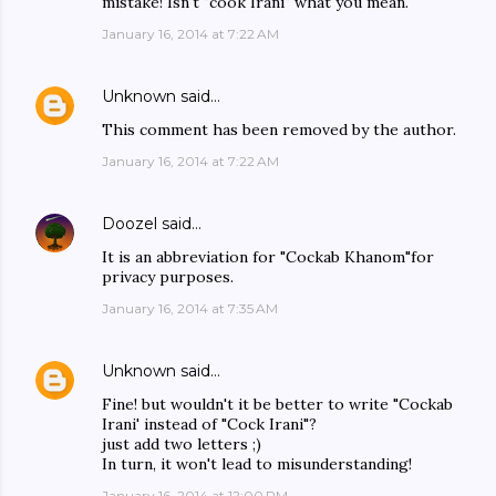
mistake! Isn't "cook Irani" what you mean.
January 16, 2014 at 7:22 AM
Unknown
said…
This comment has been removed by the author.
January 16, 2014 at 7:22 AM
Doozel
said…
It is an abbreviation for "Cockab Khanom"for
privacy purposes.
January 16, 2014 at 7:35 AM
Unknown
said…
Fine! but wouldn't it be better to write "Cockab
Irani' instead of "Cock Irani"?
just add two letters ;)
In turn, it won't lead to misunderstanding!
January 16, 2014 at 12:00 PM