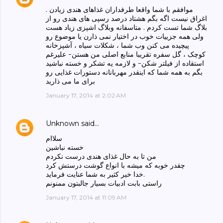
موافقم با شما واقعا طرفداران غذاهای هندی زیادن .
اغراق نیست اگه بگم هشتاد درصد رسپی های هندی رو از
بلاگ شما تست کردم . متاسفانه وبلاگ اشپزی زیاد هست
ولی همه جزییات خوب در اختیار نمی ذارن یا موضوع رو
پیچیده می کنن وب شما ، شکلات سیاه ، آشپزخانه
کوچک ، گل سفره تقریبا منابع اصلی من هستن- علیرغم
استقاده از فیلتر شکن- و لازمه یه تشکر و خسته نباشید
بگم به همه شما که اینقدر مهربانانه دستورات غذایی رو
برای ما می ذارید
January 17, 2014 at 2:02 AM
Unknown
said…
سلاام
خسته نباشین
من تا به حال غذای هندی درست نکردم
چقدر خوبه که میشه با انواع گوشت درستش کرد
خدا خیر کثیر به شما عنایت فرماید.
راستی بابت ادبیات بسیار جالبتون ممنونم
January 17, 2014 at 11:09 AM