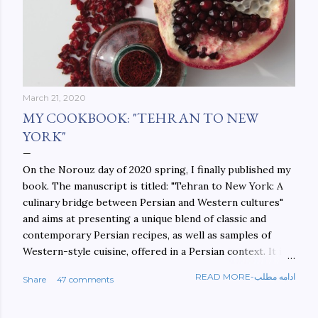
March 21, 2020
MY COOKBOOK: "TEHRAN TO NEW
YORK"
On the Norouz day of 2020 spring, I finally published my
book. The manuscript is titled: "Tehran to New York: A
culinary bridge between Persian and Western cultures"
and aims at presenting a unique blend of classic and
contemporary Persian recipes, as well as samples of
Western-style cuisine, offered in a Persian context. It is
important to build bridges between cultures, and not
READ MORE-ادامه مطلب
Share
47 comments
walls. This book aims at constructing a bridge between
the Persian and Western cultures. The book may be
ordered here: https://www.amazon.com/Tehran-New-