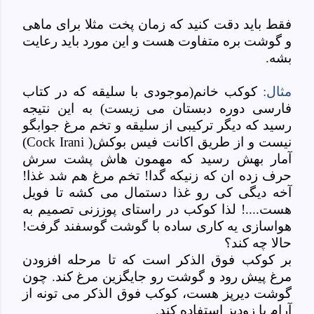
فقط باید دقت کنید که زمان پخت مثلا برای ماهی
و گوشت بره متفاوت هست و این مورد باید رعایت
بشه.
مثال:
کوکب خانم(موجودی با سلیقه که در کتاب
فارسی دوره دبستان می زیست) به این نتیجه
رسید که دیگر ترکیبی از سلیقه و تخم مرغ جوابگو
نیست و از طریق اکانت فیس بوکش
)
(Cock Irani
آمار بهش رسید که مهمون هاش پشت سرش
حرف زده ان که زنیکه گدا! تخم مرغ هم شد غذا!
آخه دیگی کی رو غذا دستمال می کشه تا فویل
هست....! لذا کوکب در راستای پوززنی تصمیم به
هواسازی یه کاری ساده با گوشت گوسفند گرفت!
حالا چه کند؟
بر کوکب فوق الذکر است که تا مرحله افزودن
مرغ پیش رود و گوشت رو جایگزین مرغ کند. چون
گوشت دیرپز هست، کوکب فوق الذکر می تونه از
آرام یا زودپز استفاده کند.