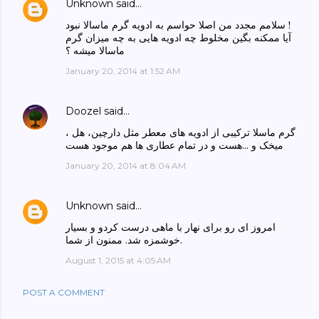
Unknown
said…
سلامم مجدد من اصلا حواسم به ادویه گرم ماسالا نبود !
آیا ممکنه بگین مخلوط چه ادویه هایی به چه میزان گرم
ماسالا میشه ؟
January 20, 2014 at 1:52 AM
Doozel
said…
گرم ماسلا ترکیبی از ادویه های معطر مثل دارچین، هل ،
میخک و ...هست و در تمام عطاری ها هم موجود هست
January 20, 2014 at 8:04 AM
Unknown
said…
امروز ای رو برای نهار با ماهی درست کردو و بسیار
خوشمزه شد. ممنون از شما.
August 1, 2015 at 4:05 AM
POST A COMMENT