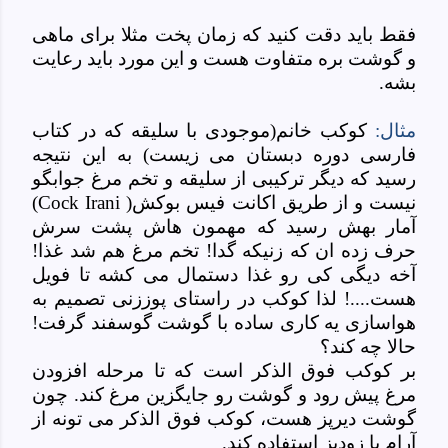
فقط باید دقت کنید که زمان پخت مثلا برای ماهی
و گوشت بره متفاوت هست و این مورد باید رعایت
بشه.
مثال:
کوکب خانم(موجودی با سلیقه که در کتاب
فارسی دوره دبستان می زیست) به این نتیجه
رسید که دیگر ترکیبی از سلیقه و تخم مرغ جوابگو
نیست و از طریق اکانت فیس بوکش
)
(Cock Irani
آمار بهش رسید که مهمون هاش پشت سرش
حرف زده ان که زنیکه گدا! تخم مرغ هم شد غذا!
آخه دیگی کی رو غذا دستمال می کشه تا فویل
هست....! لذا کوکب در راستای پوززنی تصمیم به
هواسازی یه کاری ساده با گوشت گوسفند گرفت!
حالا چه کند؟
بر کوکب فوق الذکر است که تا مرحله افزودن
مرغ پیش رود و گوشت رو جایگزین مرغ کند. چون
گوشت دیرپز هست، کوکب فوق الذکر می تونه از
آرام یا زودپز استفاده کند.