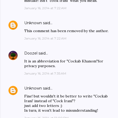
mistake! Isn't "cook Irani" what you mean.
January 16, 2014 at 7:22 AM
Unknown
said…
This comment has been removed by the author.
January 16, 2014 at 7:22 AM
Doozel
said…
It is an abbreviation for "Cockab Khanom"for
privacy purposes.
January 16, 2014 at 7:35 AM
Unknown
said…
Fine! but wouldn't it be better to write "Cockab
Irani' instead of "Cock Irani"?
just add two letters ;)
In turn, it won't lead to misunderstanding!
January 16, 2014 at 12:00 PM