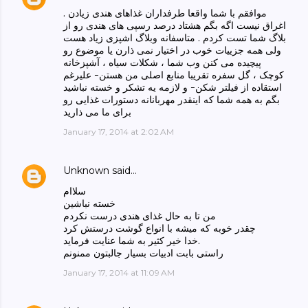
موافقم با شما واقعا طرفداران غذاهای هندی زیادن .
اغراق نیست اگه بگم هشتاد درصد رسپی های هندی رو از
بلاگ شما تست کردم . متاسفانه وبلاگ اشپزی زیاد هست
ولی همه جزییات خوب در اختیار نمی ذارن یا موضوع رو
پیچیده می کنن وب شما ، شکلات سیاه ، آشپزخانه
کوچک ، گل سفره تقریبا منابع اصلی من هستن- علیرغم
استقاده از فیلتر شکن- و لازمه یه تشکر و خسته نباشید
بگم به همه شما که اینقدر مهربانانه دستورات غذایی رو
برای ما می ذارید
January 17, 2014 at 2:02 AM
Unknown
said…
سلاام
خسته نباشین
من تا به حال غذای هندی درست نکردم
چقدر خوبه که میشه با انواع گوشت درستش کرد
خدا خیر کثیر به شما عنایت فرماید.
راستی بابت ادبیات بسیار جالبتون ممنونم
January 17, 2014 at 11:09 AM