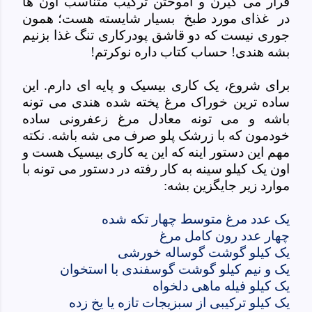
قرار می گیرن و آموختن ترکیب متناسب اون ها
در غذای مورد طبخ بسیار شایسته هست؛ همون
جوری نیست که دو قاشق پودرکاری تنگ غذا بزنیم
بشه هندی! حساب کتاب داره نوکرتم!
برای شروع، یک کاری بیسیک و پایه ای دارم. این
ساده ترین خوراک مرغ پخته شده هندی می تونه
باشه و می تونه معادل مرغ زعفرونی ساده
خودمون که با زرشک پلو صرف می شه باشه. نکته
مهم این دستور اینه که این یه کاری بیسیک هست و
اون یک کیلو سینه به کار رفته در دستور می تونه با
موارد زیر جایگزین بشه:
یک عدد مرغ متوسط چهار تکه شده
چهار عدد رون کامل مرغ
یک کیلو گوشت گوساله خورشی
یک و نیم کیلو گوشت گوسفندی با استخوان
یک کیلو فیله ماهی دلخواه
یک کیلو ترکیبی از سبزیجات تازه یا یخ زده