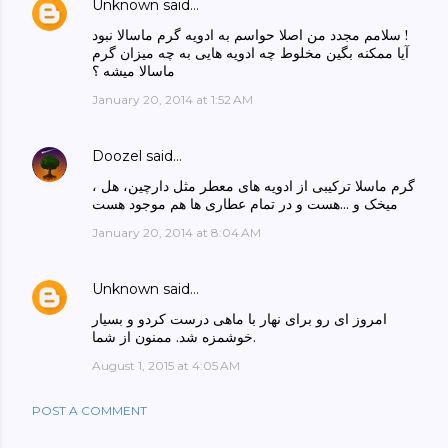
Unknown
said…
سلامم مجدد من اصلا حواسم به ادویه گرم ماسالا نبود !
آیا ممکنه بگین مخلوط چه ادویه هایی به چه میزان گرم
ماسالا میشه ؟
January 20, 2014 at 1:52 AM
Doozel
said…
گرم ماسلا ترکیبی از ادویه های معطر مثل دارچین، هل ،
میخک و ...هست و در تمام عطاری ها هم موجود هست
January 20, 2014 at 8:04 AM
Unknown
said…
امروز ای رو برای نهار با ماهی درست کردو و بسیار
خوشمزه شد. ممنون از شما.
August 1, 2015 at 4:05 AM
POST A COMMENT