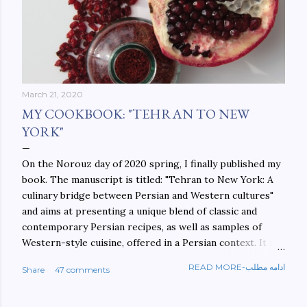
March 21, 2020
MY COOKBOOK: "TEHRAN TO NEW
YORK"
On the Norouz day of 2020 spring, I finally published my
book. The manuscript is titled: "Tehran to New York: A
culinary bridge between Persian and Western cultures"
and aims at presenting a unique blend of classic and
contemporary Persian recipes, as well as samples of
Western-style cuisine, offered in a Persian context. It is
important to build bridges between cultures, and not
READ MORE-ادامه مطلب
Share
47 comments
walls. This book aims at constructing a bridge between
the Persian and Western cultures. The book may be
ordered here: https://www.amazon.com/Tehran-New-