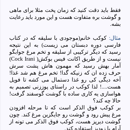
فقط باید دقت کنید که زمان پخت مثلا برای ماهی
و گوشت بره متفاوت هست و این مورد باید رعایت
بشه.
مثال:
کوکب خانم(موجودی با سلیقه که در کتاب
فارسی دوره دبستان می زیست) به این نتیجه
رسید که دیگر ترکیبی از سلیقه و تخم مرغ جوابگو
نیست و از طریق اکانت فیس بوکش
)
(Cock Irani
آمار بهش رسید که مهمون هاش پشت سرش
حرف زده ان که زنیکه گدا! تخم مرغ هم شد غذا!
آخه دیگی کی رو غذا دستمال می کشه تا فویل
هست....! لذا کوکب در راستای پوززنی تصمیم به
هواسازی یه کاری ساده با گوشت گوسفند گرفت!
حالا چه کند؟
بر کوکب فوق الذکر است که تا مرحله افزودن
مرغ پیش رود و گوشت رو جایگزین مرغ کند. چون
گوشت دیرپز هست، کوکب فوق الذکر می تونه از
آرام یا زودپز استفاده کند.