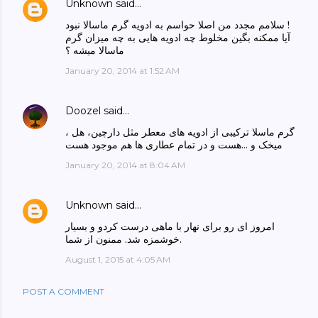
Unknown
said…
سلامم مجدد من اصلا حواسم به ادویه گرم ماسالا نبود !
آیا ممکنه بگین مخلوط چه ادویه هایی به چه میزان گرم
ماسالا میشه ؟
January 20, 2014 at 1:52 AM
Doozel
said…
گرم ماسلا ترکیبی از ادویه های معطر مثل دارچین، هل ،
میخک و ...هست و در تمام عطاری ها هم موجود هست
January 20, 2014 at 8:04 AM
Unknown
said…
امروز ای رو برای نهار با ماهی درست کردو و بسیار
خوشمزه شد. ممنون از شما.
August 1, 2015 at 4:05 AM
POST A COMMENT