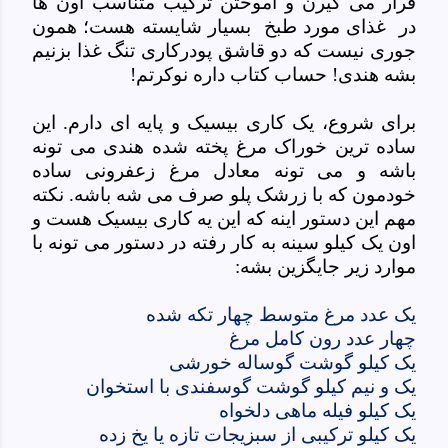
قرار می گیرن و آموختن ترکیب متناسب اون ها
در غذای مورد طبخ بسیار شایسته هست؛ همون
جوری نیست که دو قاشق پودرکاری تنگ غذا بزنیم
بشه هندی! حساب کتاب داره نوکرتم!
برای شروع، یک کاری بیسیک و پایه ای دارم. این
ساده ترین خوراک مرغ پخته شده هندی می تونه
باشه و می تونه معادل مرغ زعفرونی ساده
خودمون که با زرشک پلو صرف می شه باشه. نکته
مهم این دستور اینه که این یه کاری بیسیک هست و
اون یک کیلو سینه به کار رفته در دستور می تونه با
موارد زیر جایگزین بشه:
یک عدد مرغ متوسط چهار تکه شده
چهار عدد رون کامل مرغ
یک کیلو گوشت گوساله خورشی
یک و نیم کیلو گوشت گوسفندی با استخوان
یک کیلو فیله ماهی دلخواه
یک کیلو ترکیبی از سبزیجات تازه یا یخ زده