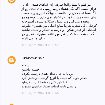
موافقم با شما واقعا طرفداران غذاهای هندی زیادن .
اغراق نیست اگه بگم هشتاد درصد رسپی های هندی رو از
بلاگ شما تست کردم . متاسفانه وبلاگ اشپزی زیاد هست
ولی همه جزییات خوب در اختیار نمی ذارن یا موضوع رو
پیچیده می کنن وب شما ، شکلات سیاه ، آشپزخانه
کوچک ، گل سفره تقریبا منابع اصلی من هستن- علیرغم
استقاده از فیلتر شکن- و لازمه یه تشکر و خسته نباشید
بگم به همه شما که اینقدر مهربانانه دستورات غذایی رو
برای ما می ذارید
January 17, 2014 at 2:02 AM
Unknown
said…
سلاام
خسته نباشین
من تا به حال غذای هندی درست نکردم
چقدر خوبه که میشه با انواع گوشت درستش کرد
خدا خیر کثیر به شما عنایت فرماید.
راستی بابت ادبیات بسیار جالبتون ممنونم
January 17, 2014 at 11:09 AM