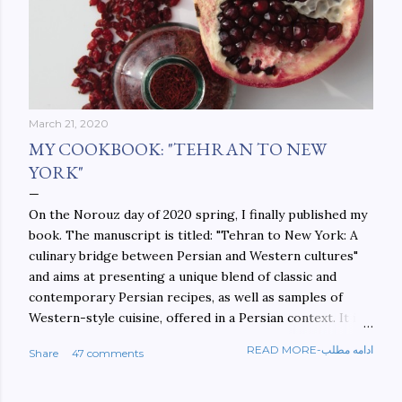
March 21, 2020
MY COOKBOOK: "TEHRAN TO NEW
YORK"
On the Norouz day of 2020 spring, I finally published my
book. The manuscript is titled: "Tehran to New York: A
culinary bridge between Persian and Western cultures"
and aims at presenting a unique blend of classic and
contemporary Persian recipes, as well as samples of
Western-style cuisine, offered in a Persian context. It is
important to build bridges between cultures, and not
READ MORE-ادامه مطلب
Share
47 comments
walls. This book aims at constructing a bridge between
the Persian and Western cultures. The book may be
ordered here: https://www.amazon.com/Tehran-New-