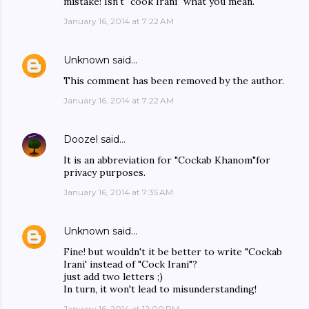
mistake! Isn't "cook Irani" what you mean.
January 16, 2014 at 7:22 AM
Unknown
said…
This comment has been removed by the author.
January 16, 2014 at 7:22 AM
Doozel
said…
It is an abbreviation for "Cockab Khanom"for
privacy purposes.
January 16, 2014 at 7:35 AM
Unknown
said…
Fine! but wouldn't it be better to write "Cockab
Irani' instead of "Cock Irani"?
just add two letters ;)
In turn, it won't lead to misunderstanding!
January 16, 2014 at 12:00 PM