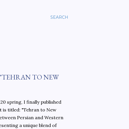
SEARCH
 "TEHRAN TO NEW
0 spring, I finally published
 is titled: "Tehran to New
 between Persian and Western
esenting a unique blend of