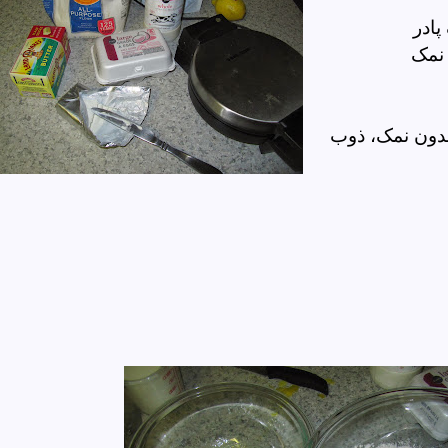
ادر
نمک
دون نمک، ذوب