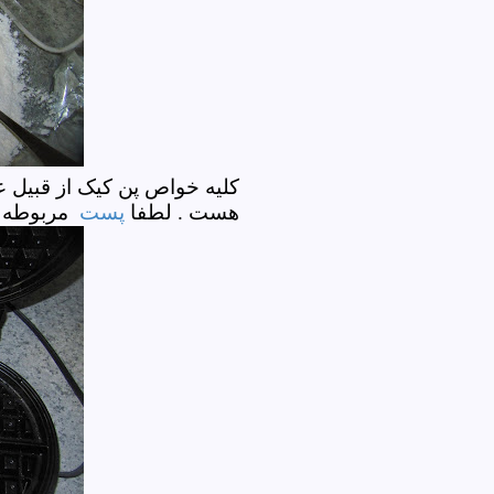
کلیه خواص پن کیک از قبیل عم
هست . لطفا
پست
مربوطه ر