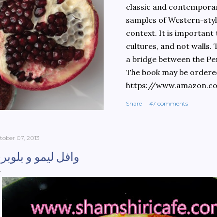
classic and contemporary
samples of Western-style
context. It is important
cultures, and not walls.
a bridge between the Pe
The book may be ordere
https://www.amazon.c
culinary-cultures-
Share
47 comments
ebook/dp/B0861H47GS/
dchild=1&keywords=teh
930&sr=8-1
tober 07, 2013
وافل لیمو و بلوبر