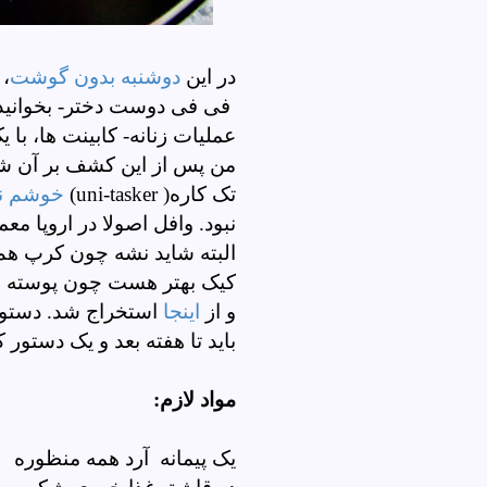
در این
دوشنبه بدون گوشت
، 
فی فی دوست دختر- بخوانید ن
عملیات زنانه- کابینت ها، با 
من پس از این کشف بر آن شدم
تک کاره(
uni-tasker
)
خوشم نم
نبود. وافل اصولا در اروپا م
البته شاید نشه چون کرپ هم
کیک بهتر هست چون پوسته اون
و از
اینجا
استخراج شد. دستور
باید تا هفته بعد و یک دستور 
مواد لازم:
یک پیمانه آرد همه منظوره