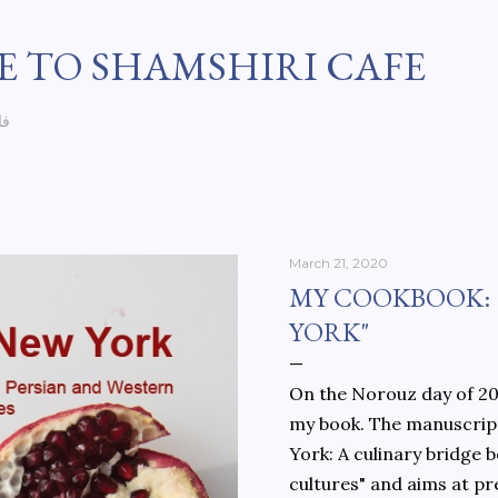
Skip to main content
 TO SHAMSHIRI CAFE
فا
March 21, 2020
MY COOKBOOK:
YORK"
On the Norouz day of 202
my book. The manuscript
York: A culinary bridge
cultures" and aims at pr