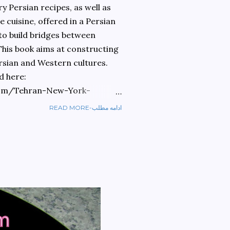
 Persian recipes, as well as
 cuisine, offered in a Persian
 to build bridges between
 This book aims at constructing
rsian and Western cultures.
d here:
om/Tehran-New-York-
READ MORE-ادامه مطلب
ref=sr_1_1?
ran+to+new+york&qid=1584810