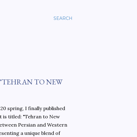
SEARCH
 "TEHRAN TO NEW
0 spring, I finally published
 is titled: "Tehran to New
 between Persian and Western
esenting a unique blend of