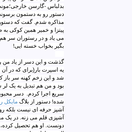
بدلباس -گارسن خارجی؛مونث 
دستور رو به دستمون برسونه. 
مذاکره شدم. گفت که دستور 
پیتزا و خمیر همین کوکی به
می یاد و در رستوران سر ه
بگیر بخواب خسته ایی!
گذشت و این دسر از یاد من ر
یه اسپرت بار(برای که در آن
شد و این زخم کهنه سر باز ک
بود و من هم تبدیل به یک لر
سریع اجرا کردم. دسر محبو
شده! دستور از بلاگ
مایکل ر
آشپز حرفه ای نیست بلکه رو
آشپزی قلم می زنه. در یک م
دونست. او هم تحصیل کرده، 