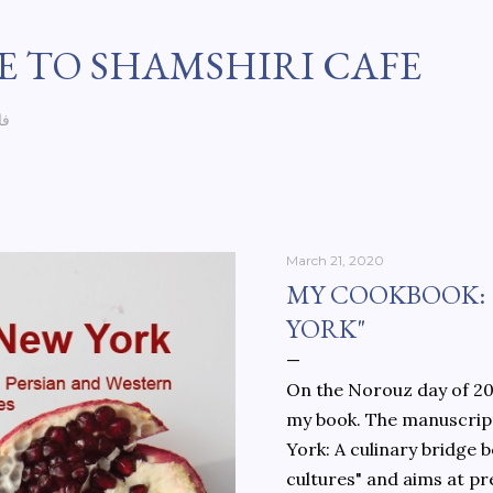
Skip to main content
 TO SHAMSHIRI CAFE
فا
March 21, 2020
MY COOKBOOK:
YORK"
On the Norouz day of 202
my book. The manuscript
York: A culinary bridge
cultures" and aims at pr