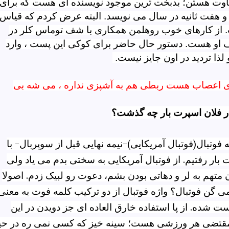
تفاوت هستن؛ بدبخت ترین موجود نویسنده ای هست که برای
و هفت ثانیه در سال می نویسد. البته عرض کردم که قیاس
ت. از کارهای خوب روهلمن همکاری با شف توماس کلر در
 او هست. دستور حال حاضر برای کوکی این پست ، وارد
ذا تردید در اون جایز نیست.
اعصاب هست ربطی هم به آشپزی نداره ، می شه بی
در فلان اسپرت بار چه گذشت؟
فوتبال(فوتبال آمریکایی)-نیمه نهایی قبل از سوپربال- با
 بار رفتیم. از فوتبال آمریکایی به سختی بدم می یاد ولی
 متهم به لر و دهاتی بودن بشم، دعوت رو لبیک زدم. اصولا
ی گن فوتبال؟ واژه فوتبال از دو ترکیب کلمه فوت به معنی
ست شده. از پا استفاده خارق العاده ای جز دویدن در این
مقتضی هر ورزشی هست؛ سینه خیز که کسی نمی ره در حی