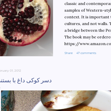
classic and contemporary
samples of Western-style
context. It is important
cultures, and not walls.
a bridge between the Pe
The book may be ordere
https://www.amazon.c
culinary-cultures-
Share
47 comments
ebook/dp/B0861H47GS/
dchild=1&keywords=teh
930&sr=8-1
bruary 01, 2012
دسر کوکی داغ با بستن