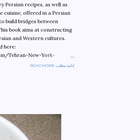
 Persian recipes, as well as
 cuisine, offered in a Persian
 to build bridges between
 This book aims at constructing
rsian and Western cultures.
d here:
om/Tehran-New-York-
READ MORE-ادامه مطلب
ref=sr_1_1?
ran+to+new+york&qid=1584810