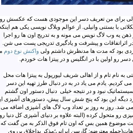
، ولی برای من تعریف دسر این موجودی هست که عکسش رو
کلاتی با بستنی وانیلی. از عوالم وبلاگ نویسی یکی هم اینکه
ن یه وب لاگ نویس می مونه و به تدریج اون ها رو اجرا
در اثراتفاقات و پیشرفت و یادگیری تدریجی پست می شن.
اردی بود که مدت ها مدنظرش داشتم ولی
واکنش نوع دوم
م
سر رو اولین با در انگلیس و در پیتزا هات خوردم.
تی به نام تام و از اهالی شریف لیورپول به پیتزا هات محل
ی کردیم. یادم می یاد در به در دنبال طرز تهیه این دسر
یستماتیک نبود و در نتیجه خیلی دنبال دستور اون گشتم
 دیگه این بود که پنج شش سال پیش، دستورهای آشپزی ای
 نمی شد. روز به روز بر تعداد وب لاگ های آشپزی اضافه می
زی رو متحول کرده (البته علاوه بر دنیای آشپزی کل دنیا رو
ت موضوع همین بس که اون تام فوق الذکر به من گفت که
ات(جمله معترضه: گارسن ایرانی؛مذکر بداخلاق پرروی