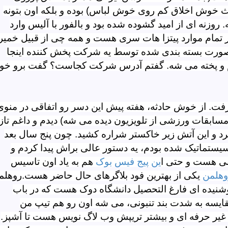
خوش اخلاق کم روی خوش لباس) بوده و بلکه اون بتونه
روزنه ای از امید گشوده شده بود و بالفور با آلیس وارد
تمام موارد پیتزا هات سری هست و همه چی از قبیل خمیر
 صورت بسته بندی شده توسط یه شرکت پخش کننده اینجا
م و پخته می شه. گفتم آدرس شرکت کجاست؟ گفت برو خون
فت. از خوش حادثه، هفته پیش این دسر رو اتفاقی در منوی
 مسابقات ورزشی از تلویزیون دیده می شه) دیدم و داغم تاز
رد و این آتش زیر خاکستر شراره کشید. چون پنج سال بعد
 سیستماتیک شده بودم، یه دستور عالی براش پیدا کردم و
بی هست و حتی ا
ین پیج فیس بوک
هم به یاد اون تاسیس
وهلمن
یکی از بهترین فود بلاگرهای حال حاضر هست.روهلم
شنیده ای فارغ التحصیل دانشگاه دوک هست که در باب
قایسه به شدت بند تنبونی، می شه اون رو هم تیپ من
غیر حرفه ای و بیشتر تریپش وب لاگ نویس هست تا آشپز.