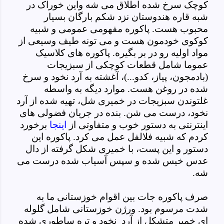
کوچک سرخ شده اطلاق می شه واین خوراک در
شبه قاره هندوستان نزد شکم بارگان بسیار
محبوب هست. پاکوره مفهومی عمومی و شبیه
کوکوی خودمون هست و می تونه طیف وسیعی از
مواد اولیه رو در بر بگیره. پاکوره های کلاسیک
عموما شامل قطعات کوچکی از سبزیجات
(بادمجون، پیاز، کدو...)، آغشته به آرد نخود و سرخ
شده در روغن هست. موارد دیگه به واسطه
غلتوندن سبزیجات در خمیری شل، تهیه شده از آرد
نخود، درست می شن. بنده در جریان فضولی های
اینترنتی به دستور خوب و متفاوتی از
اینجا
برخورد
کردم که شبیه فلالفل عمل می کرد. پاکوره این
دستور و این پست، با خمیری شکل گرفته از دال
عدس خیس شده و سپس آسیاب شده درست می
شه.
صرف پاکوره جات بین اقوام خوزستانی ما به
شدت مرسوم بود. ورژن خوزستانی شامل گلوله
ای خمیر متشکل از آرد نخود و تره ساطوری شده