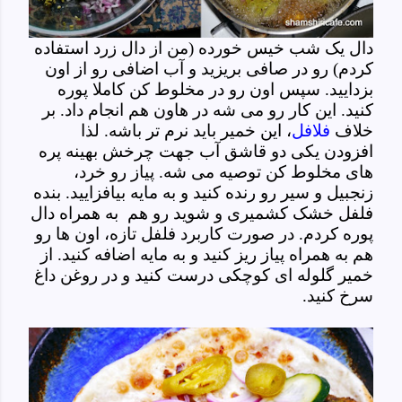
دال یک شب خیس خورده (من از دال زرد استفاده
کردم) رو در صافی بریزید و آب اضافی رو از اون
بزدایید. سپس اون رو در مخلوط کن کاملا پوره
کنید. این کار رو می شه در هاون هم انجام داد. بر
خلاف
فلافل
، این خمیر باید نرم تر باشه. لذا
افزودن یکی دو قاشق آب جهت چرخش بهینه پره
های مخلوط کن توصیه می شه. پیاز رو خرد،
زنجبیل و سیر رو رنده کنید و به مایه بیافزایید. بنده
فلفل خشک کشمیری و شوید رو هم به همراه دال
پوره کردم. در صورت کاربرد فلفل تازه، اون ها رو
هم به همراه پیاز ریز کنید و به مایه اضافه کنید. از
خمیر گلوله ای کوچکی درست کنید و در روغن داغ
سرخ کنید.