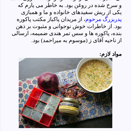
و سرخ شده در روغن بود. به خاطر می یارم که
یکی از ریش سفیدهای خانواده و ما و همبازی
پدربزرگ مرحوم
، از مریدان پاکباز مکتب پاکوره
بود. از خاطرات خوش نوجوانی و مثبوت بر ذهن
بنده، پاکوره ها و سس تمر هندی ضمیمه، ارسالی
از ناحیه آقای ز (موسوم به میراحمد) بود.
مواد لازم: