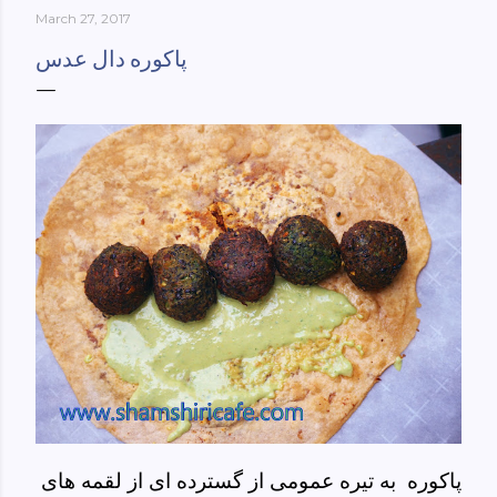
March 27, 2017
York-culinary-cultures-
ebook/dp/B0861H47GS/ref=sr_1_1?
پاکوره دال عدس
dchild=1&keywords=tehran+to+new+york&qid=158481093
0&sr=8-1
پاکوره به تیره عمومی از گسترده ای از لقمه های