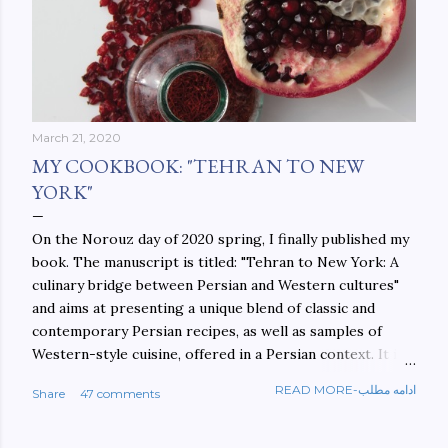
March 21, 2020
MY COOKBOOK: "TEHRAN TO NEW
YORK"
On the Norouz day of 2020 spring, I finally published my
book. The manuscript is titled: "Tehran to New York: A
culinary bridge between Persian and Western cultures"
and aims at presenting a unique blend of classic and
contemporary Persian recipes, as well as samples of
Western-style cuisine, offered in a Persian context. It is
important to build bridges between cultures, and not
READ MORE-ادامه مطلب
Share
47 comments
walls. This book aims at constructing a bridge between
the Persian and Western cultures. The book may be
ordered here: https://www.amazon.com/Tehran-New-