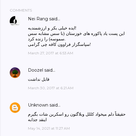
COMMENTS
Nei Rang
said…
ایده خیلی بکر و ارزشمندیه!
این پست یاد پاکوره های خوزستان (با سس مشابه سس
سموسه) را زنده کرد.
سپاسگزار فراوون کافه چی گرامی!
March 27, 2017 at 6:53 AM
Doozel
said…
قابل نداشت
March 30, 2017 at 6:21 AM
Unknown
said…
حقیقتاً دلم میخواد کللل وبلاگتون رو اسکرین شات بگیرم
اینقد جذابه
May 14, 2021 at 11:27 AM