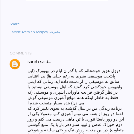
Share
متفرقه
Persian recipes
Labels:
COMMENTS
sareh
said…
دوزل عزیز خوشحالم که با گذران ایام در نیویورک (این
پایتخت موسیقی بشری به زعم خیلی ها) بی اعتنایی
سابق به موسیقی را از دست داده اید. زمانی که ایمی
واینهوس خودکشی کرد گفتید که اهل موسیقی نیستید. با
در نظر گرفتن قرابت ماورایی آشپزی و موسیقی (نه
فقط به خاطر اینکه همه موقع آشپزی موسیقی گوش
می دن) بنده بسیار متعجب شدم.ا
برنامه زندگی من در سال گذشته به نحوی تغییر کرد که
فقط دو روز از هفته می تونم آشپزی کنم. معمولا یکی از
این دو روز پاستا تنوری با تن ماهی درست می کنم و روز
دوم خوراک عدس و لوبیا سبز (هر بار با یک منبع گوشتی
متفاوت). در این مدت، روش نیک و حتی سلیقه و شوخی