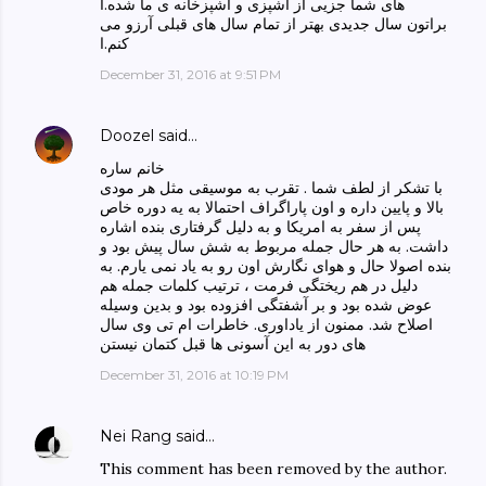
های شما جزیی از آشپزی و آشپزخانه ی ما شده.ا
براتون سال جدیدی بهتر از تمام سال های قبلی آرزو می
کنم.ا
December 31, 2016 at 9:51 PM
Doozel
said…
خانم ساره
با تشکر از لطف شما . تقرب به موسیقی مثل هر مودی
بالا و پایین داره و اون پاراگراف احتمالا به یه دوره خاص
پس از سفر به امریکا و به دلیل گرفتاری بنده اشاره
داشت. به هر حال جمله مربوط به شش سال پیش بود و
بنده اصولا حال و هوای نگارش اون رو به یاد نمی یارم. به
دلیل در هم ریختگی فرمت ، ترتیب کلمات جمله هم
عوض شده بود و بر آشفتگی افزوده بود و بدین وسیله
اصلاح شد. ممنون از یاداوری. خاطرات ام تی وی سال
های دور به این آسونی ها قبل کتمان نیستن
December 31, 2016 at 10:19 PM
Nei Rang
said…
This comment has been removed by the author.