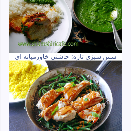
سس سبزی تازه؛ چاشنی خاورمیانه ای