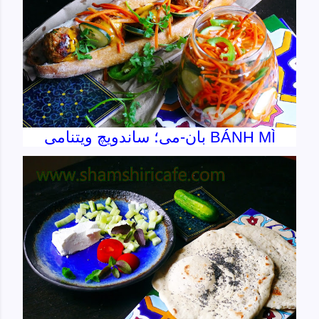
بان-می؛ ساندویچ ویتنامی BÁNH MÌ