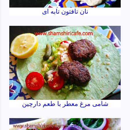
نان تافتون تابه ای
شامی مرغ معطر با طعم دارچین