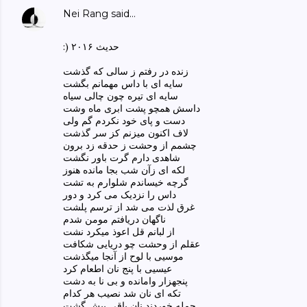
Nei Rang
said…
​:) حدیث ۲۰۱۶
زنده در رفتم ز سالی که گذشت
سایه ای با داس مهمانم بگشت
سایه ای تیره چون چالی سیاه
داسش همچو پشت ابری ماه وشت
دست و پای خود نکردم گم ولی
لاف اکنون میزنم کز سر گذشت
چشمم از وحشت ز حدقه زد برون
شاهدی دارم گرت باور نگشت
لکه ای زآن شب بجا مانده هنوز
گرچه خیساندم شلوارم به تشت
داس را نزدیک می کرد و دور
غرق لذت می شد از ترسم پلشت
ناگهان دریافتم مومن شدم
از لبانم قل اعوذ میکرد نشت
عقلم از وحشت چو دریایی شکافت
موسیی با لوح از آنجا میگذشت
عیسیی با پنج نان اطعام کرد
پنجهزار وامانده و بی نا به دشت
تکه ای نان شد نصیب هر کدام
جمله خوردند نان باقی بیش گشت