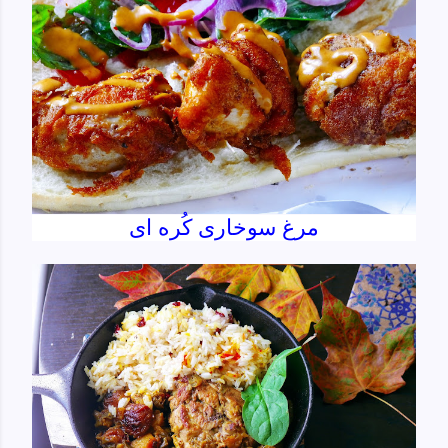
مرغ سوخاری کُره ای