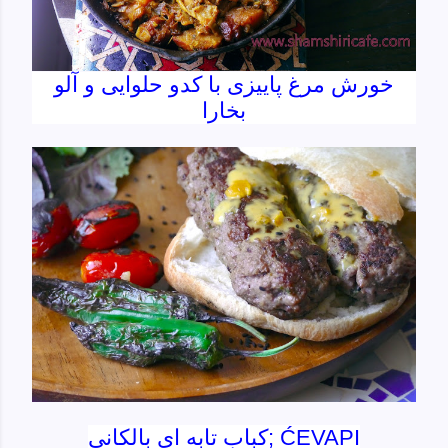
خورش مرغ پاییزی با کدو حلوایی و آلو
بخارا
کباب تابه ای بالکانی; ĆEVAPI