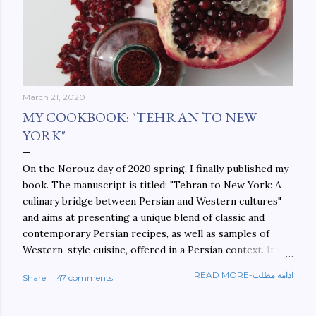
March 21, 2020
MY COOKBOOK: "TEHRAN TO NEW
YORK"
On the Norouz day of 2020 spring, I finally published my
book. The manuscript is titled: "Tehran to New York: A
culinary bridge between Persian and Western cultures"
and aims at presenting a unique blend of classic and
contemporary Persian recipes, as well as samples of
Western-style cuisine, offered in a Persian context. It is
important to build bridges between cultures, and not
READ MORE-ادامه مطلب
Share
47 comments
walls. This book aims at constructing a bridge between
the Persian and Western cultures. The book may be
ordered here: https://www.amazon.com/Tehran-New-