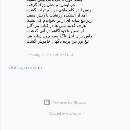
بحر ایمان ام چنان ژرفا گرفت
یونس اندر کام ماهی در دلم تواب گشت
آمد از آتشکده زرتشت با ریش سفید
زیر تیغ سایه ای از بر بخواندم کل یشت
هرچه گفتند تبتی ها در کتاب مردگان
از ضمیر ناخودآگاهم در آنی گذشت
داس بران اجل ناگه سیه چون سایه شد
تیغ نور بین پرده ناگهان خاموش گشت
January 21, 2017 at 6:33 PM
POST A COMMENT
Powered by Blogger
Doozel and sons co