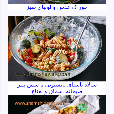
خوراک عدس و لوبیای سبز
سالاد پاستای تابستونی با سس پنیر
صبحانه، سماق و نعناع