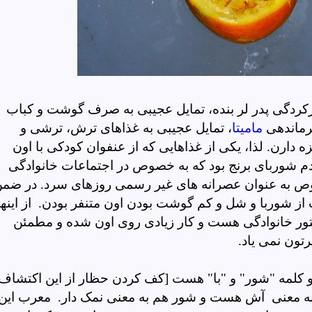
رکردگی پدر لر بنده، تمایل عجیبی به صرف گوشت و کباب
فرماندهی
مامیتا
، تمایل عجیبی به غذاهای ترش، ترشی و
ارن. لذا، یکی از غذاهایی که از عنفوان کودکی با اون
دم شوربای برنج بود که به خصوص در اجتماعات خانوادگی
ص به عنوان عصرانه های غیر رسمی روزهای سرد. در ضم
ز شوربا و شل و کم گوشت بودن اون متنفر بودن. از اینها
ستور خانوادگی هست و کار زیادی روی اون شده و مطمئن
تون نمی یاد.
 کلمه "شور" و "با" هست [کف کردن حظار از این اکتشاف
م به معنی آش هست و شور هم به معنی نمک دار. معرب این