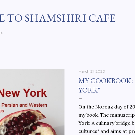
Skip to main content
 TO SHAMSHIRI CAFE
فا
March 21, 2020
MY COOKBOOK:
YORK"
On the Norouz day of 202
my book. The manuscript
York: A culinary bridge
cultures" and aims at pr