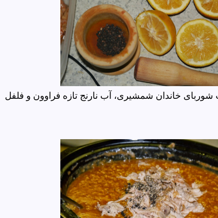
شوربای خاندان شمشیری، آب نارنج تازه فراوون و فلفل