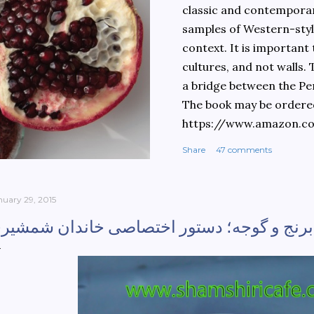
classic and contemporary
samples of Western-style
context. It is important
cultures, and not walls.
a bridge between the Pe
The book may be ordere
https://www.amazon.c
culinary-cultures-
Share
47 comments
ebook/dp/B0861H47GS/
dchild=1&keywords=teh
930&sr=8-1
nuary 29, 2015
برنج و گوجه؛ دستور اختصاصی خاندان شمشیر