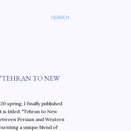
SEARCH
 "TEHRAN TO NEW
0 spring, I finally published
 is titled: "Tehran to New
 between Persian and Western
esenting a unique blend of