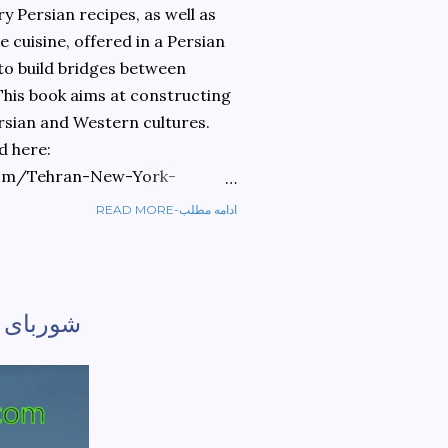
 Persian recipes, as well as
 cuisine, offered in a Persian
 to build bridges between
 This book aims at constructing
rsian and Western cultures.
d here:
om/Tehran-New-York-
READ MORE-ادامه مطلب
ref=sr_1_1?
ran+to+new+york&qid=1584810
شوربای 