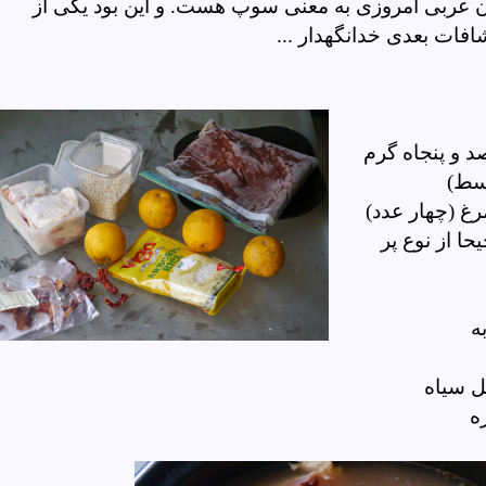
 عربی امروزی به معنی سوپ هست. و این بود یکی از
شافات بعدی خدانگهدار ...
د و پنجاه گرم
وسط)
رغ (چهار عدد)
حا از نوع پر
ه
ل سیاه
ه