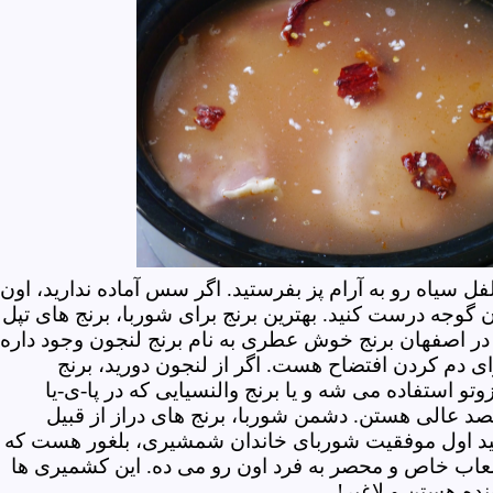
فل سیاه رو به آرام پز بفرستید. اگر سس آماده ندارید، اون
ن گوجه درست کنید. بهترین برنج برای شوربا، برنج های تپل
در اصفهان برنج خوش عطری به نام برنج لنجون وجود داره
ای دم کردن افتضاح هست. اگر از لنجون دورید، برنج
زوتو استفاده می شه و یا برنج والنسیایی که در پا-ی-یا
د عالی هستن. دشمن شوربا، برنج های دراز از قبیل
د اول موفقیت شوربای خاندان شمشیری، بلغور هست که ب
عاب خاص و محصر به فرد اون رو می ده. این کشمیری ها
بنده هستن و لاغیر!