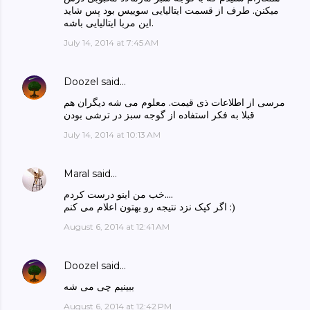
میکنن. طرف از قسمت ایتالیایی سوییس بود پس شاید
این مربا ایتالیایی باشه.
July 14, 2014 at 7:45 AM
Doozel
said…
مرسی از اطلاعات ذی قیمت. معلوم می شه دیگران هم
قبلا به فکر استفاده از گوجه سبز در ترشی بودن
July 14, 2014 at 10:13 AM
Maral
said…
خب من اینو درست کردم....
اگر کپک نزد نتیجه رو بهتون اعلام می کنم :)
August 6, 2014 at 12:41 AM
Doozel
said…
ببینیم چی می شه
August 6, 2014 at 12:42 PM