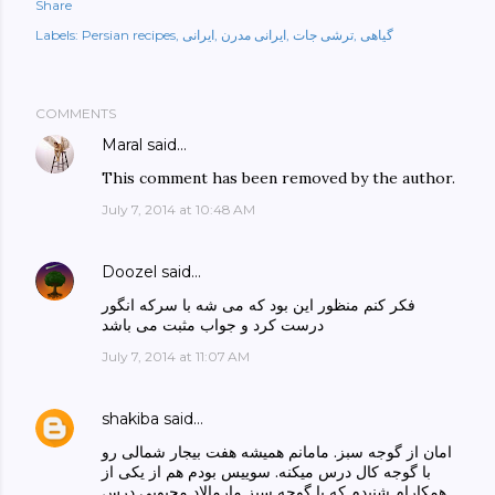
Share
گیاهی
ترشی جات
ایرانی مدرن
ایرانی
Persian recipes
Labels:
COMMENTS
Maral
said…
This comment has been removed by the author.
July 7, 2014 at 10:48 AM
Doozel
said…
فکر کنم منظور این بود که می شه با سرکه انگور
درست کرد و جواب مثبت می باشد
July 7, 2014 at 11:07 AM
shakiba
said…
امان از گوجه سبز. مامانم همیشه هفت بیجار شمالی رو
با گوجه کال درس میکنه. سوییس بودم هم از یکی از
همکارام شنیدم که با گوجه سبز مارمالاد محبوبی درس