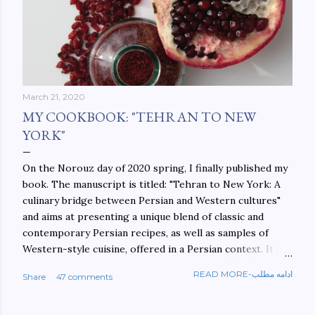
March 21, 2020
MY COOKBOOK: "TEHRAN TO NEW
YORK"
On the Norouz day of 2020 spring, I finally published my
book. The manuscript is titled: "Tehran to New York: A
culinary bridge between Persian and Western cultures"
and aims at presenting a unique blend of classic and
contemporary Persian recipes, as well as samples of
Western-style cuisine, offered in a Persian context. It is
important to build bridges between cultures, and not
READ MORE-ادامه مطلب
Share
47 comments
walls. This book aims at constructing a bridge between
the Persian and Western cultures. The book may be
ordered here: https://www.amazon.com/Tehran-New-