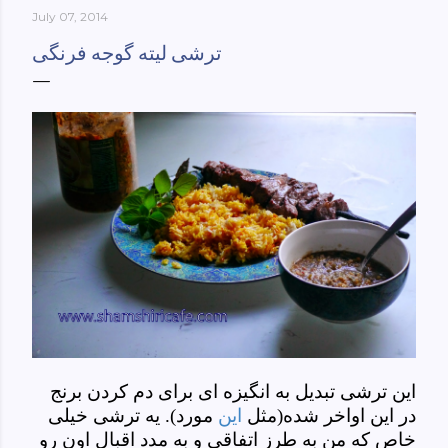
July 07, 2014
York-culinary-cultures-
ebook/dp/B0861H47GS/ref=sr_1_1?
ترشی لیته گوجه فرنگی
dchild=1&keywords=tehran+to+new+york&qid=158481093
0&sr=8-1
این ترشی تبدیل به انگیزه ای برای دم کردن برنج
در این اواخر شده(مثل
این
مورد). یه ترشی خیلی
خاص که من به طرز اتفاقی و به مدد اقبال اون رو