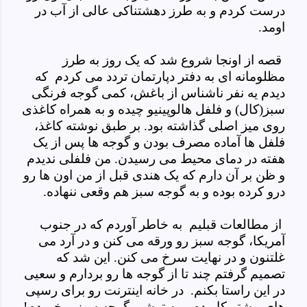
درست کردم و به طرز دهشتناکی عالی از آب در
اومد.
قصه از اونجا شروع شد که یک روز به طرز
مظلومانه ای به دفتر دپارتمان تردد می کردم که
دیدم یه نفر ناشناس از باغش، کمی گوجه فرنگی
سبز(کال) و فلفل هالوپینیو چیده و به همراه کاغذی
روی میز اصلی گذاشته بود. بر طبق نوشته کاغذ،
فلفل ها آماده مصرف بودن و گوجه ها پس از یک
هفته در دمای محیط می رسیدن. من فلفلی ندیدم
و ظن بر آن دارم که یک هندی قبل از من اون ها رو
درو کرده بوده و به گوجه سبز هم وقعی ننهاده.
از مطالعات قبلیم به خاطر آوردم که در جنوب
آمریکا، گوجه سبز رو ورقه می کنن و در آرد می
غلتنون و در نهایت سرخ می کنن. این شد که
تصمیم گرفتم چند تا از گوجه ها رو بردارم و سعیی
در این راستا بکنم. در خانه اینترنت رو برای رسپی
های بیشتر کاویدم و به ترشی گوجه سبز برخوردم!