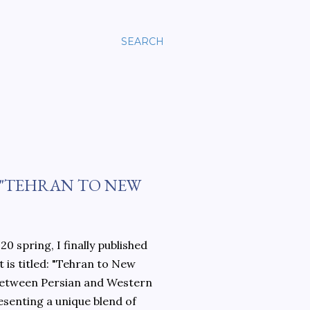
SEARCH
 "TEHRAN TO NEW
0 spring, I finally published
 is titled: "Tehran to New
 between Persian and Western
esenting a unique blend of