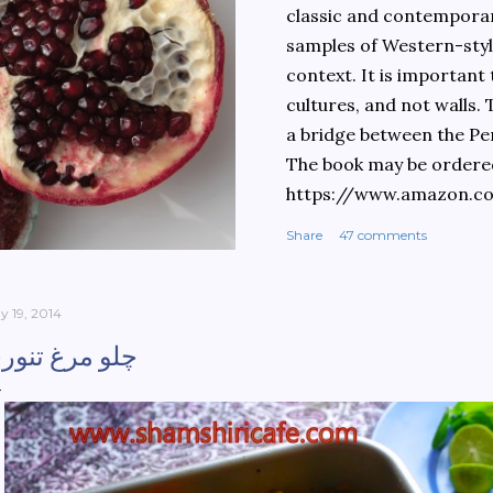
classic and contemporary
samples of Western-style
context. It is important
cultures, and not walls.
a bridge between the Pe
The book may be ordere
https://www.amazon.c
culinary-cultures-
Share
47 comments
ebook/dp/B0861H47GS/
dchild=1&keywords=teh
930&sr=8-1
y 19, 2014
چلو مرغ تنور