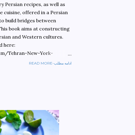
 Persian recipes, as well as
 cuisine, offered in a Persian
 to build bridges between
 This book aims at constructing
rsian and Western cultures.
d here:
om/Tehran-New-York-
READ MORE-ادامه مطلب
ref=sr_1_1?
ran+to+new+york&qid=1584810