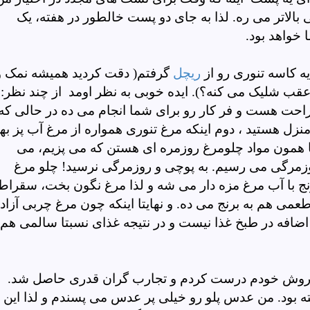
لاتر می ره. لذا به جای دو پست خالطور در هفته، یک
خواهد بود.
 یه کاسه تنوری رو از
ریچل
گرفتم( دقت کردید همیشه نمک و
ب شلیک می کنه؟). ایده خوبی به نظر اومد از چند نظر:
راحت هست و فر کار رو برای شما انجام می ده در حالی که
 هستید ، دوم اینکه مرغ تنوری همواره از مرغ آب پز بهت
 همون مواد چلومرغ روزمره ای هستن که می پزیم، می
روزمرگی می رسیم.
به پوچی و روزمرگی نرسید! چلو مرغ
نج با آب مرغ مزه دار می شه و لذا مرغ نگون بخت، سقراط
طعمی هم به برنج می ده. و نهایتا اینکه چون مرغ چربی آزاد
 اضافه در طبخ غذا نیست و در نتیجه غذای نسبتا سالمی هم
و به روش خودم درست کردم و تجارب گران قدری حاصل شد.
ه بود. من عدس پلو رو خیلی پر عدس می پسندم و لذا این