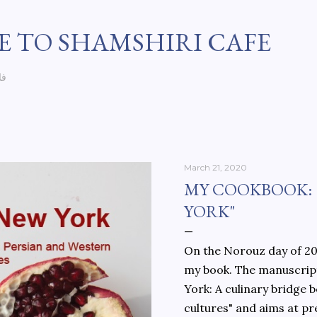
Skip to main content
 TO SHAMSHIRI CAFE
فا
March 21, 2020
MY COOKBOOK:
YORK"
On the Norouz day of 202
my book. The manuscript
York: A culinary bridge
cultures" and aims at pr